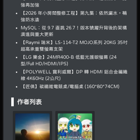
強再加強
【2026 年小房間整修工程】第九集：依然漏水，補
強防水漆
MySQL：從 9.7 直跳 26.7！版本號躍升背後的架構
演進與重大更新
【Raymii 瑞米】LS-114-T2 MOJO系列 20KG 35吋
超高承重雙螢幕支架
【LG 樂金】24MR400-B 低藍光護眼螢幕 (24
型/Full HD/HDMI/IPS)
【POLYWELL 寶利威爾】DP 轉 HDMI 鋁合金編織
線 4K60Hz (2公尺)
【匠俱】碳纖維電競桌/電腦桌 (160*80*74CM)
作者列表