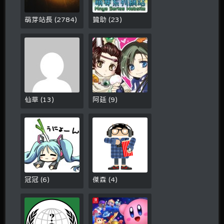
萌芽站長
(
2784
)
贊助
(
23
)
仙草
(
13
)
阿廷
(
9
)
冠冠
(
6
)
傑森
(
4
)