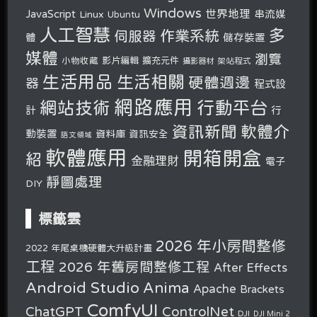
Windows
世界地理
JavaScript
串流媒
Linux
Ubuntu
人工智慧
多
作業系統
伺服器
體
儲存裝置
媒體
瀏覽
小物收藏
影片編輯
擴充元件
攝影器材
架站程式
生活用品
生活相關
硬體週邊
器
程式設
網路應用
行動平台
網站技術
計
行
軟體介
資訊新聞
動裝置
資料庫
資訊安全
語文領域
軟體應用
開箱開盒
紹
金融理財
電子
靜圖處理
DIY
標籤雲
2026 年小房間整修
2022 年尾桌機硬體大升級計畫
工程
2026 年舊房間整修工程
After Effects
Android Studio
Anima
Apache
Brackets
ComfyUI
ChatGPT
ControlNet
DJI
DJI Mini 2