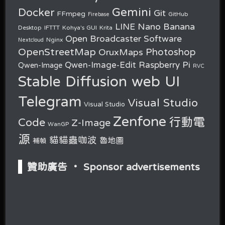
Gemini
Docker
Git
FFmpeg
GitHub
Firebase
Nano Banana
LINE
Desktop
IFTTT
Kohya's GUI
Krita
Open Broadcaster Software
Nginx
Nextcloud
OpenStreetMap
OruxMaps
Photoshop
Raspberry Pi
Qwen-Image-Edit
Qwen-Image
RVC
Stable Diffusion web UI
Telegram
Visual Studio
Visual Studio
Zenfone
行動電
Code
Z-Image
WanGP
源
貓貓蟲咖波
魯地圖
補幀
贊助廣告 ‧ Sponsor advertisements