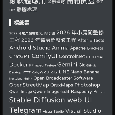
軟體應用
開箱開盒
紹
金融理財
電子
靜圖處理
DIY
標籤雲
2026 年小房間整修
2022 年尾桌機硬體大升級計畫
工程
2026 年舊房間整修工程
After Effects
Android Studio
Anima
Apache
Brackets
ComfyUI
ChatGPT
ControlNet
DJI
DJI Mini 2
Gemini
Docker
Git
FFmpeg
GitHub
Firebase
Nano Banana
LINE
Desktop
IFTTT
Kohya's GUI
Krita
Open Broadcaster Software
Nginx
Nextcloud
OpenStreetMap
OruxMaps
Photoshop
Raspberry Pi
Qwen-Image-Edit
Qwen-Image
RVC
Stable Diffusion web UI
Telegram
Visual Studio
Visual Studio