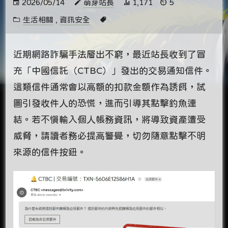
2026/05/14
萌芽站長
1,171
5
生活相關
,
資訊安全
近期網路詐騙手法層出不窮，最近站長收到了冒
充「中國信託（CTBC）」發出的交易通知信件。
這類信件通常會以高額的扣款金額作為誘餌，試
圖引發收件人的恐慌，進而引導其點擊釣魚連
結。若不慎輸入個人帳務資訊，將導致資產遭受
威脅，請讀者務必提高警覺，切勿隨意點擊不明
來源的信件按鈕。