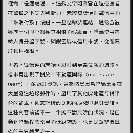
權需「儘速處理」。這類文字陷阱旨在迫使讀者
在驚慌之下失去判斷力，未經查證便點擊信中的
「取消付款」按鈕。一旦點擊該連結，通常會被
導向一個與官網極其相似的假網頁，誘騙使用者
輸入身分證字號、網銀密碼或信用卡號，從而竊
取帳戶權限。
再者，從信件的末端可以看到更為荒謬的錯誤。
信末竟出現了關於「不動產團隊（real estate
team）」的退訂資訊。這顯然是因為詐騙集團在
大量發送垃圾郵件時，盜用了其他房地產行銷平
台的範本，卻忘記修改底部的版權與退訂資訊。
這種內容前後不一、牛頭不對馬嘴的狀況，是自
動化詐騙程式常見的低級錯誤，也是民眾辨識真
偽的重要線索之一。