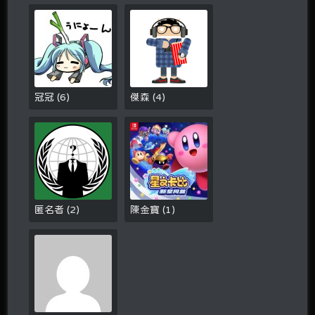
冠冠
(
6
)
傑森
(
4
)
匿名者
(
2
)
陳金寶
(
1
)