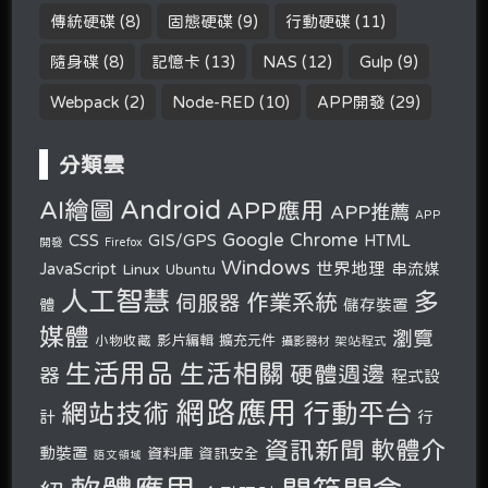
傳統硬碟
(8)
固態硬碟
(9)
行動硬碟
(11)
隨身碟
(8)
記憶卡
(13)
NAS
(12)
Gulp
(9)
Webpack
(2)
Node-RED
(10)
APP開發
(29)
分類雲
Android
AI繪圖
APP應用
APP推薦
APP
Google Chrome
CSS
GIS/GPS
HTML
開發
Firefox
Windows
世界地理
JavaScript
串流媒
Linux
Ubuntu
人工智慧
多
作業系統
伺服器
體
儲存裝置
媒體
瀏覽
小物收藏
影片編輯
擴充元件
攝影器材
架站程式
生活用品
生活相關
硬體週邊
器
程式設
網路應用
行動平台
網站技術
計
行
軟體介
資訊新聞
動裝置
資料庫
資訊安全
語文領域