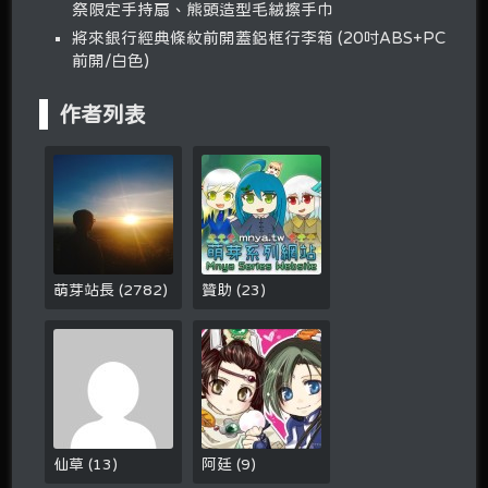
祭限定手持扇、熊頭造型毛絨擦手巾
將來銀行經典條紋前開蓋鋁框行李箱 (20吋ABS+PC
前開/白色)
作者列表
萌芽站長
(
2782
)
贊助
(
23
)
仙草
(
13
)
阿廷
(
9
)