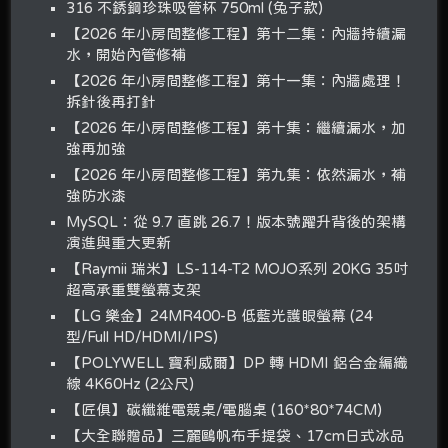
316 不銹鋼珍珠吸管杯 750ml (兔子款)
【2026 年小房間整修工程】第十二集：內牆持續漏
水，開始內管修補
【2026 年小房間整修工程】第十一集：內牆處理！
拆針後再打針
【2026 年小房間整修工程】第十集：繼續漏水，加
強再加強
【2026 年小房間整修工程】第九集：依然漏水，補
強防水漆
MySQL：從 9.7 直跳 26.7！版本號躍升背後的架構
演進與重大更新
【Raymii 瑞米】LS-114-T2 MOJO系列 20KG 35吋
超高承重雙螢幕支架
【LG 樂金】24MR400-B 低藍光護眼螢幕 (24
型/Full HD/HDMI/IPS)
【POLYWELL 寶利威爾】DP 轉 HDMI 鋁合金編織
線 4K60Hz (2公尺)
【匠俱】碳纖維電競桌/電腦桌 (160*80*74CM)
【大全聯贈品】三麗鷗帆布手提袋、17cm日式冰品