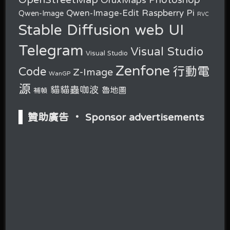
Raspberry Pi
Qwen-Image-Edit
Qwen-Image
RVC
Stable Diffusion web UI
Telegram
Visual Studio
Visual Studio
Zenfone
行動電
Code
Z-Image
WanGP
源
貓貓蟲咖波
魯地圖
補幀
贊助廣告 ‧ Sponsor advertisements