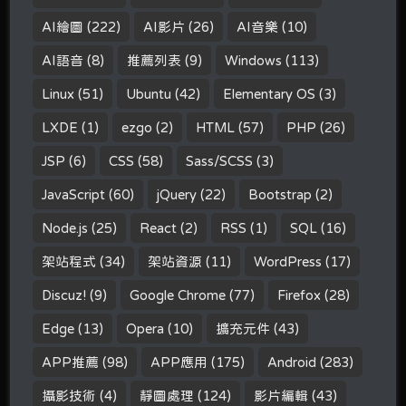
AI繪圖
(222)
AI影片
(26)
AI音樂
(10)
AI語音
(8)
推薦列表
(9)
Windows
(113)
Linux
(51)
Ubuntu
(42)
Elementary OS
(3)
LXDE
(1)
ezgo
(2)
HTML
(57)
PHP
(26)
JSP
(6)
CSS
(58)
Sass/SCSS
(3)
JavaScript
(60)
jQuery
(22)
Bootstrap
(2)
Node.js
(25)
React
(2)
RSS
(1)
SQL
(16)
架站程式
(34)
架站資源
(11)
WordPress
(17)
Discuz!
(9)
Google Chrome
(77)
Firefox
(28)
Edge
(13)
Opera
(10)
擴充元件
(43)
APP推薦
(98)
APP應用
(175)
Android
(283)
攝影技術
(4)
靜圖處理
(124)
影片編輯
(43)