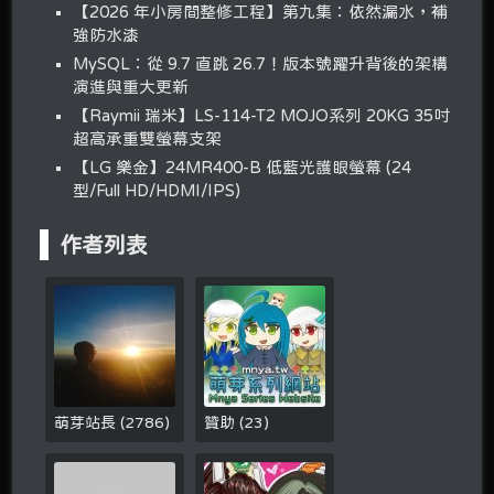
【2026 年小房間整修工程】第九集：依然漏水，補
強防水漆
MySQL：從 9.7 直跳 26.7！版本號躍升背後的架構
演進與重大更新
【Raymii 瑞米】LS-114-T2 MOJO系列 20KG 35吋
超高承重雙螢幕支架
【LG 樂金】24MR400-B 低藍光護眼螢幕 (24
型/Full HD/HDMI/IPS)
作者列表
萌芽站長
(
2786
)
贊助
(
23
)