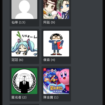
仙草
(
13
)
阿廷
(
9
)
冠冠
(
6
)
傑森
(
4
)
匿名者
(
2
)
陳金寶
(
1
)