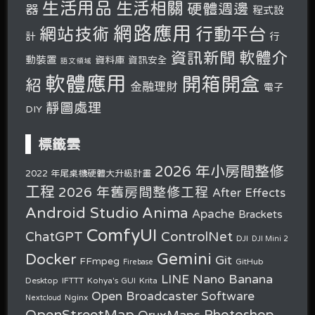
生活用品
生活相關
硬體週邊
器
程式設
網路應用
行動平台
網站技術
計
行
軟體介
資訊新聞
動裝置
資料庫
資訊安全
語文領域
軟體應用
開箱開盒
紹
金融理財
電子
靜圖處理
DIY
標籤雲
2026 年小房間整修
2022 年尾桌機硬體大升級計畫
工程
2026 年舊房間整修工程
After Effects
Android Studio
Anima
Apache
Brackets
ComfyUI
ChatGPT
ControlNet
DJI
DJI Mini 2
Gemini
Docker
Git
FFmpeg
GitHub
Firebase
Nano Banana
LINE
Desktop
IFTTT
Kohya's GUI
Krita
Open Broadcaster Software
Nginx
Nextcloud
OpenStreetMap
OruxMaps
Photoshop