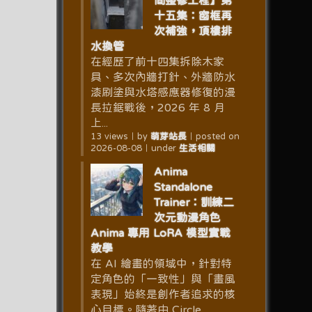
間整修工程】第
十五集：窗框再
次補強，頂樓排
水換管
在經歷了前十四集拆除木家
具、多次內牆打針、外牆防水
漆刷塗與水塔感應器修復的漫
長拉鋸戰後，2026 年 8 月
上...
13 views
｜
by
萌芽站長
｜
posted on
2026-08-08
｜
under
生活相關
Anima
Standalone
Trainer：訓練二
次元動漫角色
Anima 專用 LoRA 模型實戰
教學
在 AI 繪畫的領域中，針對特
定角色的「一致性」與「畫風
表現」始終是創作者追求的核
心目標。隨著由 Circle...