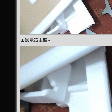
▲顯示器主體~