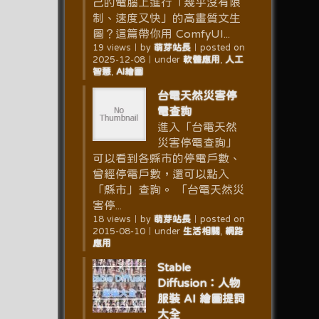
己的電腦上進行「幾乎沒有限
制、速度又快」的高畫質文生
圖？這篇帶你用 ComfyUI...
19 views
｜
by
萌芽站長
｜
posted on
2025-12-08
｜
under
軟體應用
,
人工
智慧
,
AI繪圖
台電天然災害停
電查詢
進入「台電天然
災害停電查詢」
可以看到各縣市的停電戶數、
曾經停電戶數，還可以點入
「縣市」查詢。 「台電天然災
害停...
18 views
｜
by
萌芽站長
｜
posted on
2015-08-10
｜
under
生活相關
,
網路
應用
Stable
Diffusion：人物
服裝 AI 繪圖提詞
大全