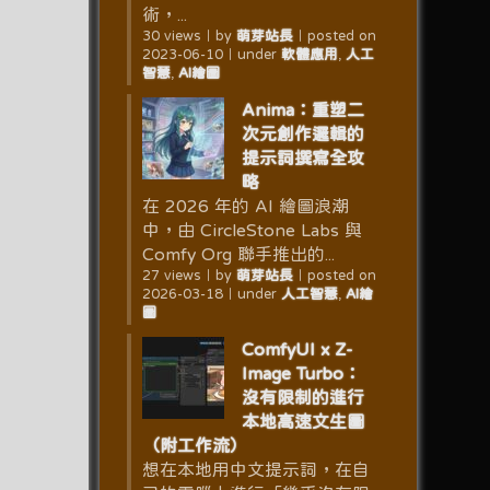
術，...
30 views
｜
by
萌芽站長
｜
posted on
2023-06-10
｜
under
軟體應用
,
人工
智慧
,
AI繪圖
Anima：重塑二
次元創作邏輯的
提示詞撰寫全攻
略
在 2026 年的 AI 繪圖浪潮
中，由 CircleStone Labs 與
Comfy Org 聯手推出的...
27 views
｜
by
萌芽站長
｜
posted on
2026-03-18
｜
under
人工智慧
,
AI繪
圖
ComfyUI x Z-
Image Turbo：
沒有限制的進行
本地高速文生圖
（附工作流）
想在本地用中文提示詞，在自