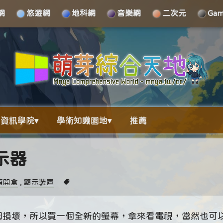
網
悠遊網
地科網
音樂網
二次元
Ga
資訊學院▾
學術知識園地▾
推薦
顯示器
箱開盒
,
顯示裝置
因損壞，所以買一個全新的螢幕，拿來看電視，當然也可