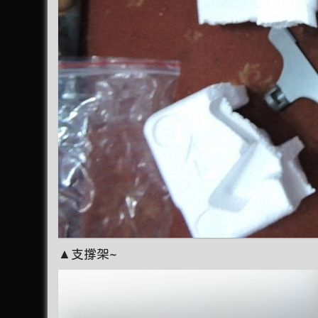
▲支撐架~