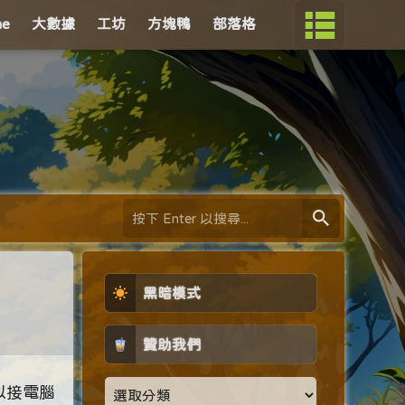
me
大數據
工坊
方塊鴨
部落格
黑暗模式
贊助我們
以接電腦