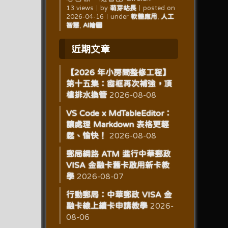
13 views
｜
by
萌芽站長
｜
posted on
2026-04-16
｜
under
軟體應用
,
人工
智慧
,
AI繪圖
近期文章
【2026 年小房間整修工程】
第十五集：窗框再次補強，頂
樓排水換管
2026-08-08
VS Code x MdTableEditor：
讓處理 Markdown 表格更輕
鬆、愉快！
2026-08-08
郵局網路 ATM 進行中華郵政
VISA 金融卡舊卡啟用新卡教
學
2026-08-07
行動郵局：中華郵政 VISA 金
融卡線上續卡申請教學
2026-
08-06