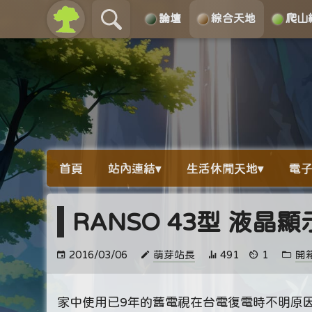
論壇
綜合天地
爬山
關於
導覽
首頁
站內連結▾
生活休閒天地▾
電子
RANSO 43型 液晶
2016/03/06
萌芽站長
491
1
開
家中使用已9年的舊電視在台電復電時不明原