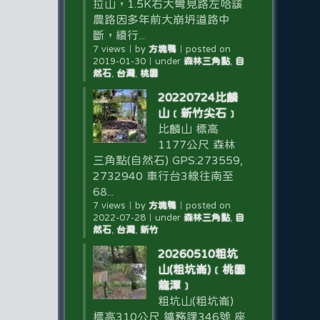
拉山，1.5K右大彎見路左哈該
農路因多年前大崩坍道路中
斷，續行...
7 views
｜
by
方塊鴨
｜
posted on
2019-01-30
｜
under
森林三角點
,
自
然石
,
台灣
,
桃園
20220724比麟
山﹝新竹尖石﹞
比麟山 標高
1177公尺 森林
三角點(自然石) GPS:273559,
2732940 車行台3線往南至
68...
7 views
｜
by
方塊鴨
｜
posted on
2022-07-28
｜
under
森林三角點
,
自
然石
,
台灣
,
新竹
20260510粗坑
山(粗坑崙)﹝桃園
龍潭﹞
粗坑山(粗坑崙)
標高310公尺 鑛務課346號 座