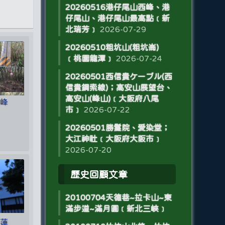
20260516港仔尾山西峰、港
仔尾山、港仔尾山最高點﹝新
北瑞芳﹞
2026-07-29
20260510粗坑山(粗坑崙)
﹝桃園龍潭﹞
2026-07-24
20260501西信貴ケーブル(西
信貴鋼索線)；高安山展望台、
高安山(峰山)﹝大阪府八尾
北峰
市﹞
2026-07-22
20260501勝鬘院、愛染堂；
大江神社﹝大阪府大阪市﹞
2026-07-20
歷史回顧文章
20100704天德巷~拉卡山~東
滿步道~滿月圓﹝新北三峽﹞
花蓮