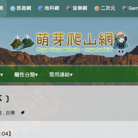
網
悠遊網
地科網
音樂網
二次元
Ga
▾
屬性分類▾
常用連結▾
林﹞
局
,
台灣
:04】