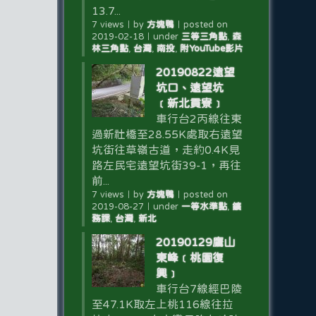
13.7...
7 views
｜
by
方塊鴨
｜
posted on
2019-02-18
｜
under
三等三角點
,
森
林三角點
,
台灣
,
南投
,
附YouTube影片
20190822遠望
坑口、遠望坑
﹝新北貢寮﹞
車行台2丙線往東
過新社橋至28.55K處取右遠望
坑街往草嶺古道，走約0.4K見
路左民宅遠望坑街39-1，再往
前...
7 views
｜
by
方塊鴨
｜
posted on
2019-08-27
｜
under
一等水準點
,
鑛
務課
,
台灣
,
新北
20190129鷹山
東峰﹝桃園復
興﹞
車行台7線經巴陵
至47.1K取左上桃116線往拉