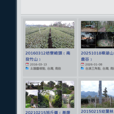
20160312枋寮崎頭﹝南
20251018樟湖
投竹山﹞
鹿谷﹞
2016-03-13
2026-01-08
土調圖根點, 台灣, 南投
台演三角點, 台灣, 南
20150215幼葉
20210215旭丘嶺﹝基隆