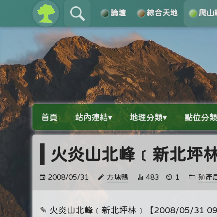
論壇
綜合天地
爬山
關於
導覽
首頁
站內連結▾
地理分類▾
點位分類
火炎山北峰﹝新北坪
2008/05/31
方塊鴨
483
1
殖產
✎ 火炎山北峰﹝新北坪林﹞【2008/05/31 09