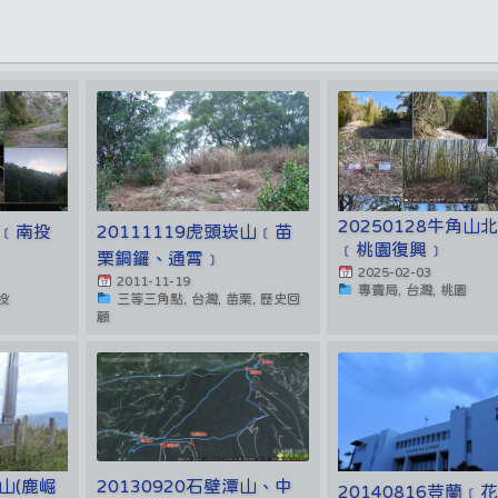
20250128牛角山
山﹝南投
20111119虎頭崁山﹝苗
﹝桃園復興﹞
栗銅鑼、通霄﹞
2025-02-03
2011-11-19
專賣局, 台灣, 桃園
投
三等三角點, 台灣, 苗栗, 歷史回
顧
林山(鹿崛
20130920石壁潭山、中
20140816荳蘭﹝