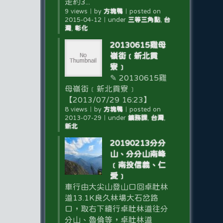
走約3...
9 views
｜
by
方塊鴨
｜
posted on
2015-04-12
｜
under
三等三角點
,
台
灣
,
彰化
20130615雞母
嶺街﹝新北貢
寮﹞
✎ 20130615雞
母嶺街﹝新北貢寮﹞
【2013/07/29 16:23】
8 views
｜
by
方塊鴨
｜
posted on
2013-07-29
｜
under
鑛務課
,
台灣
,
新北
20190213分分
山、分分山南峰
﹝南投信義、仁
愛﹞
車行由大尖山登山口回卓社林
道13.1K良久林場大石岔路
口，取右下續行卓社林道往分
分山、魯倫等，卓社林道