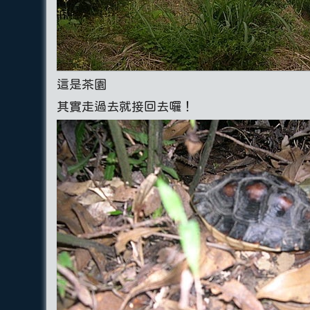
這是茶園
其實走過去就接回去囉！