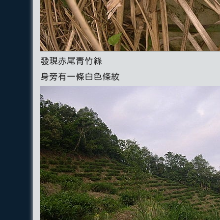
發現赤尾青竹絲
身旁有一條白色條紋