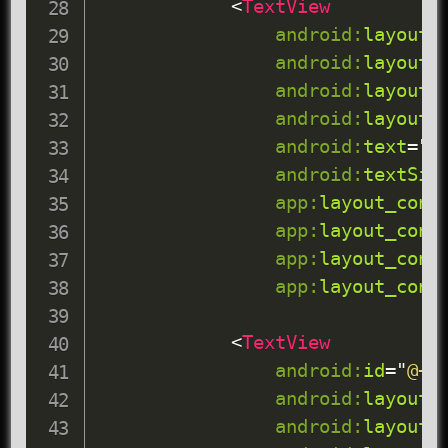
<
TextView
android:
layout_
android:
layout_
android:
layout_
android:
layout_
android:
text
=
"
android:
textSiz
app:
layout_cons
app:
layout_cons
app:
layout_cons
app:
layout_cons
<
TextView
android:
id
=
"
@+i
android:
layout_
android:
layout_