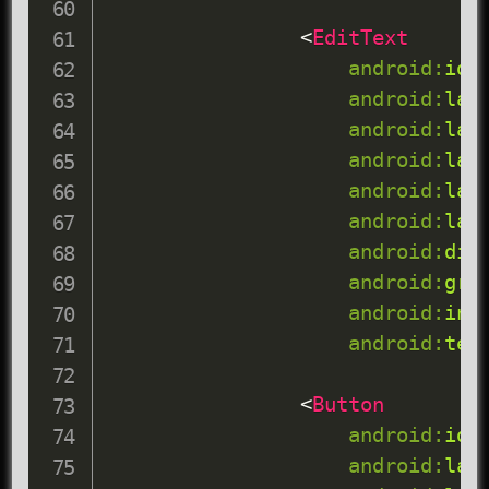
<
EditText
android:
id
=
android:
lay
android:
lay
android:
lay
android:
lay
android:
lay
android:
dig
android:
gra
android:
inp
android:
tex
<
Button
android:
id
=
android:
lay