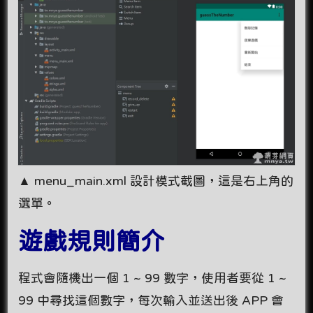
▲ menu_main.xml 設計模式截圖，這是右上角的
選單。
遊戲規則簡介
程式會隨機出一個 1 ~ 99 數字，使用者要從 1 ~
99 中尋找這個數字，每次輸入並送出後 APP 會