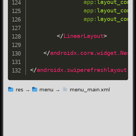
app:
layout_cons
app:
layout_cons
app:
layout_cons
</
LinearLayout
>
</
androidx.core.widget.Nest
</
androidx.swiperefreshlayout.w
res →
menu →
menu_main.xml