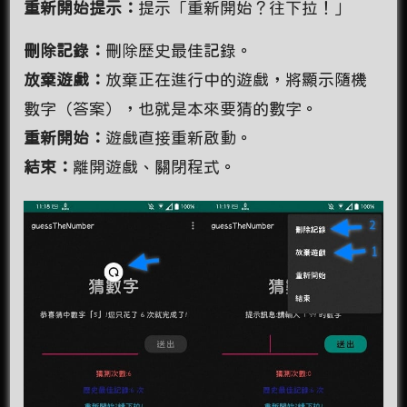
重新開始提示：
提示「重新開始？往下拉！」
刪除記錄：
刪除歷史最佳記錄。
放棄遊戲：
放棄正在進行中的遊戲，將顯示隨機
數字（答案），也就是本來要猜的數字。
重新開始：
遊戲直接重新啟動。
結束：
離開遊戲、關閉程式。