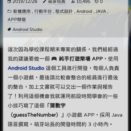
2019/12/28
萌芽站長
10,495
0
軟體應用
,
行動平台
,
程式設計
,
Android
,
JAVA
,
APP開發
Android Studio
這次因為學校課程期末專案的關係，我們組經過
我的建議要做一個
純手打遊樂場 APP
，使用
Android Studio
這個工具進行開發，每個人負責
一個小遊戲，最後請比較會整合的組員進行最後
的整合，加上文書就可以交出一個作業與報告
了！利用這個機會我就運用前段時間學會的一些
小技巧寫了這個
「猜數字
（guessTheNumber）」
小遊戲 APP，採用 Java
語言撰寫。萌芽站長的開發時間約 3 小時內。