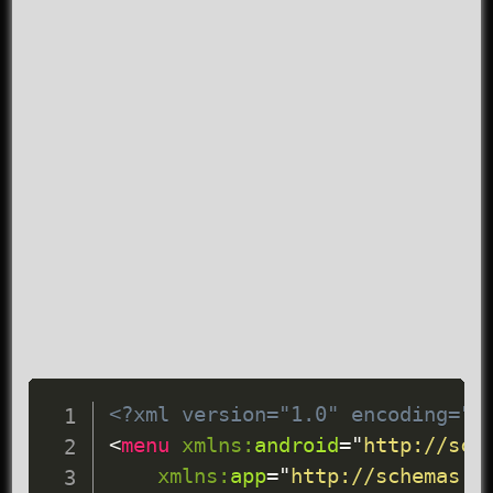
<?xml version="1.0" encoding="u
<
menu
xmlns:
android
=
"
http://sch
xmlns:
app
=
"
http://schemas.a