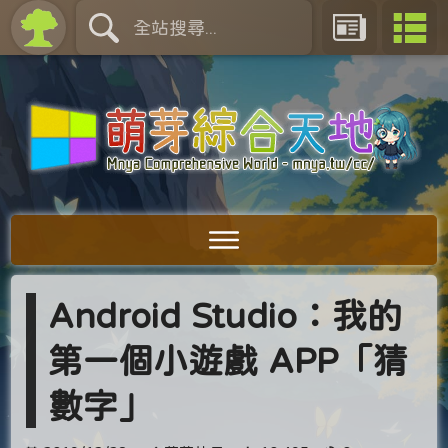
Android Studio：我的
第一個小遊戲 APP「猜
數字」