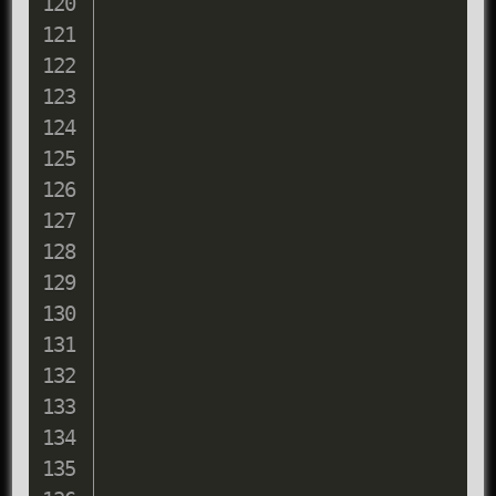
                               
                               
                               
                               
                               
                               
                               
                               