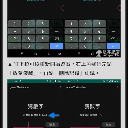
▲ 往下拉可以重新開始遊戲，右上角我們先點
「放棄遊戲」，再點「刪除記錄」測試。