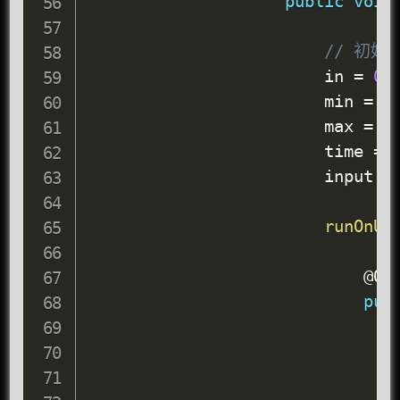
public
void
// 初始
                        in 
=
0
;
                        min 
=
1
                        max 
=
9
                        time 
=
                        input
.
s
runOnUi
@Ov
pub
                               
                               