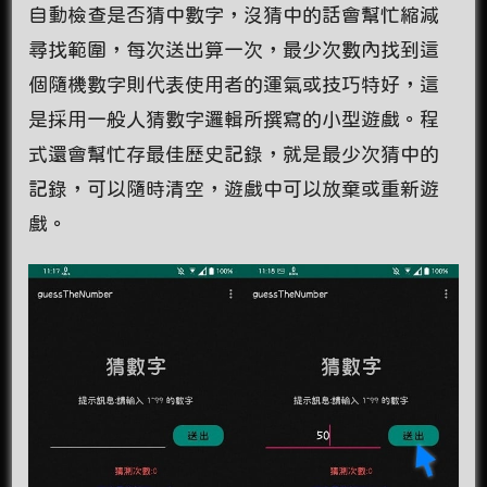
自動檢查是否猜中數字，沒猜中的話會幫忙縮減
尋找範圍，每次送出算一次，最少次數內找到這
個隨機數字則代表使用者的運氣或技巧特好，這
是採用一般人猜數字邏輯所撰寫的小型遊戲。程
式還會幫忙存最佳歷史記錄，就是最少次猜中的
記錄，可以隨時清空，遊戲中可以放棄或重新遊
戲。