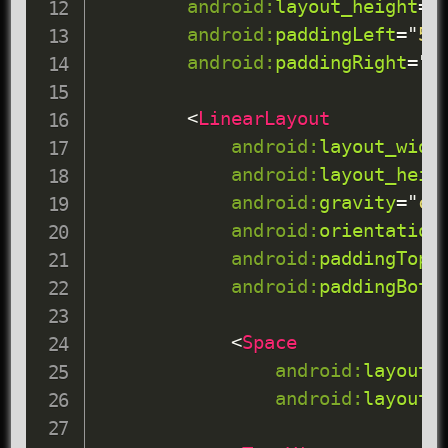
android:
layout_height
=
"
android:
paddingLeft
=
"
5d
android:
paddingRight
=
"
5
<
LinearLayout
android:
layout_widt
android:
layout_heig
android:
gravity
=
"
ce
android:
orientation
android:
paddingTop
=
android:
paddingBott
<
Space
android:
layout_
android:
layout_