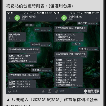
終點站的台鐵時刻表。(僅適用台鐵)
▲ 只要輸入「起點站 終點站」就會幫你列出發車