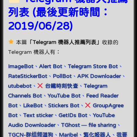
列表 (最後更新時間：
2019/06/28)
本篇
「Telegram 機器人推薦列表」
收錄的
Telegram 機器人有：
ImageBot
、
Alert Bot
、
Telegram Store Bot
、
RateStickerBot
、
PollBot
、
APK Downloader
、
utubebot
、
台鐵時刻快查
、
Telegram
Channels Bot
、
YouTube Bot
、
Feed Reader
Bot
、
LikeBot
、
Stickers Bot
、
GroupAgree
Bot
、
Text sticker
、
GetIDs Bot
、
YouTube
Audio Downloader
、
TGhost — file sharing
、
TGCN-群组频道狗
、
Maribel
、
繁化姬器人
、
我要