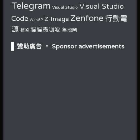
Telegram
Visual Studio
Visual Studio
Zenfone
行動電
Code
Z-Image
WanGP
源
貓貓蟲咖波
魯地圖
補幀
贊助廣告 ‧ Sponsor advertisements