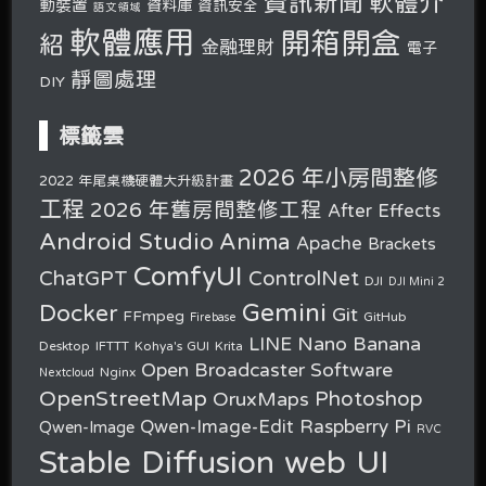
軟體介
資訊新聞
動裝置
資料庫
資訊安全
語文領域
軟體應用
開箱開盒
紹
金融理財
電子
靜圖處理
DIY
標籤雲
2026 年小房間整修
2022 年尾桌機硬體大升級計畫
工程
2026 年舊房間整修工程
After Effects
Android Studio
Anima
Apache
Brackets
ComfyUI
ChatGPT
ControlNet
DJI
DJI Mini 2
Gemini
Docker
Git
FFmpeg
GitHub
Firebase
Nano Banana
LINE
Desktop
IFTTT
Kohya's GUI
Krita
Open Broadcaster Software
Nginx
Nextcloud
OpenStreetMap
OruxMaps
Photoshop
Raspberry Pi
Qwen-Image-Edit
Qwen-Image
RVC
Stable Diffusion web UI