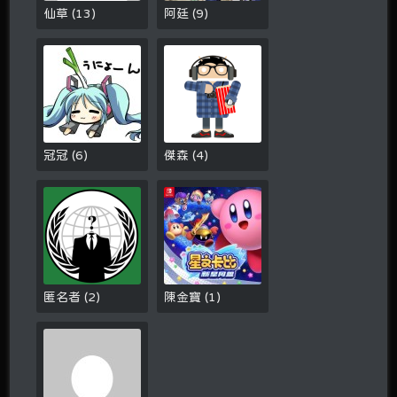
仙草
(
13
)
阿廷
(
9
)
冠冠
(
6
)
傑森
(
4
)
匿名者
(
2
)
陳金寶
(
1
)