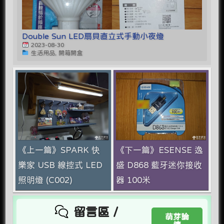
Double Sun LED扇貝直立式手動小夜燈
2023-08-30
生活用品, 開箱開盒
《上一篇》SPARK 快
《下一篇》ESENSE 逸
樂家 USB 線控式 LED
盛 D868 藍牙迷你接收
照明燈 (C002)
器 100米
留言區 /
萌芽論