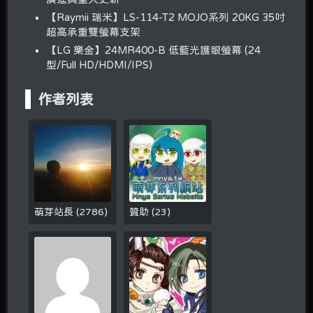
【Raymii 瑞米】LS-114-T2 MOJO系列 20KG 35吋
超高承重雙螢幕支架
【LG 樂金】24MR400-B 低藍光護眼螢幕 (24
型/Full HD/HDMI/IPS)
作者列表
萌芽站長
(
2786
)
贊助
(
23
)