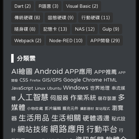
Dart
(2)
R語言
(3)
Visual Basic
(2)
傳統硬碟
(8)
固態硬碟
(9)
行動硬碟
(11)
隨身碟
(8)
記憶卡
(13)
NAS
(12)
Gulp
(9)
Webpack
(2)
Node-RED
(10)
APP開發
(29)
分類雲
Android
AI繪圖
APP應用
APP推薦
APP
Google Chrome
CSS
GIS/GPS
HTML
開發
Firefox
Windows
世界地理
JavaScript
串流媒
Linux
Ubuntu
人工智慧
多
作業系統
伺服器
體
儲存裝置
媒體
瀏覽
小物收藏
影片編輯
擴充元件
攝影器材
架站程式
生活用品
生活相關
硬體週邊
器
程式設
網路應用
行動平台
網站技術
計
行