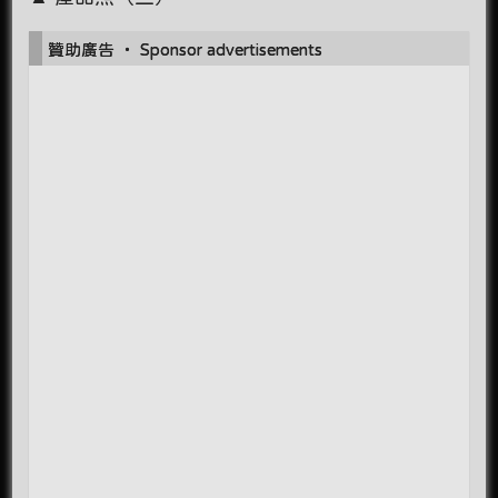
贊助廣告 ‧ Sponsor advertisements