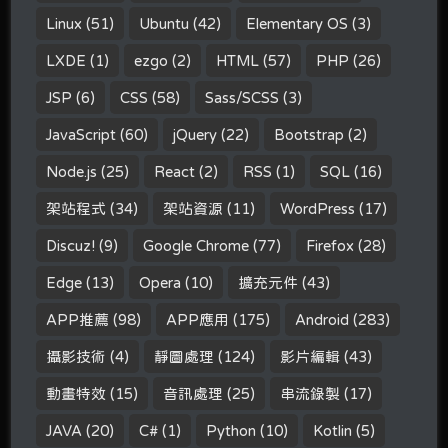
Linux
(51)
Ubuntu
(42)
Elementary OS
(3)
LXDE
(1)
ezgo
(2)
HTML
(57)
PHP
(26)
JSP
(6)
CSS
(58)
Sass/SCSS
(3)
JavaScript
(60)
jQuery
(22)
Bootstrap
(2)
Node.js
(25)
React
(2)
RSS
(1)
SQL
(16)
架站程式
(34)
架站資源
(11)
WordPress
(17)
Discuz!
(9)
Google Chrome
(77)
Firefox
(28)
Edge
(13)
Opera
(10)
擴充元件
(43)
APP推薦
(98)
APP應用
(175)
Android
(283)
攝影技術
(4)
靜圖處理
(124)
影片編輯
(43)
動畫特效
(15)
音訊處理
(25)
串流錄製
(17)
JAVA
(20)
C#
(1)
Python
(10)
Kotlin
(5)