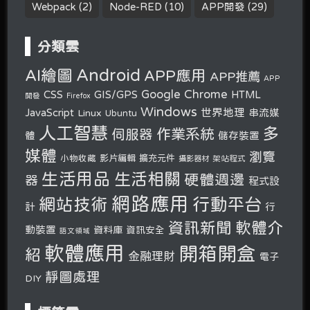
Webpack
(2)
Node-RED
(10)
APP開發
(29)
分類雲
Android
AI繪圖
APP應用
APP推薦
APP
Google Chrome
CSS
GIS/GPS
HTML
開發
Firefox
Windows
世界地理
JavaScript
串流媒
Linux
Ubuntu
人工智慧
多
作業系統
伺服器
體
儲存裝置
媒體
瀏覽
小物收藏
影片編輯
擴充元件
攝影器材
架站程式
生活用品
生活相關
硬體週邊
器
程式設
網路應用
行動平台
網站技術
計
行
軟體介
資訊新聞
動裝置
資料庫
資訊安全
語文領域
軟體應用
開箱開盒
紹
金融理財
電子
靜圖處理
DIY