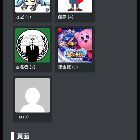
冠冠
(
6
)
傑森
(
4
)
匿名者
(
2
)
陳金寶
(
1
)
Hei
(
0
)
頁面