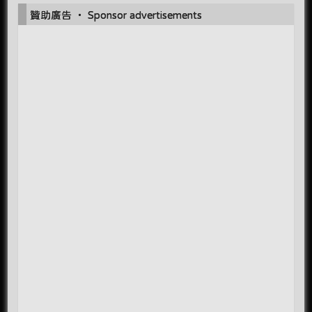
贊助廣告 ‧ Sponsor advertisements