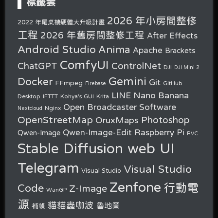
標籤雲
2026 年小房間整修
2022 年尾桌機硬體大升級計畫
工程
2026 年舊房間整修工程
After Effects
Android Studio
Anima
Apache
Brackets
ComfyUI
ChatGPT
ControlNet
DJI
DJI Mini 2
Gemini
Docker
Git
FFmpeg
GitHub
Firebase
Nano Banana
LINE
Desktop
IFTTT
Kohya's GUI
Krita
Open Broadcaster Software
Nginx
Nextcloud
OpenStreetMap
OruxMaps
Photoshop
Raspberry Pi
Qwen-Image-Edit
Qwen-Image
RVC
Stable Diffusion web UI
Telegram
Visual Studio
Visual Studio
Zenfone
行動電
Code
Z-Image
WanGP
源
貓貓蟲咖波
魯地圖
補幀