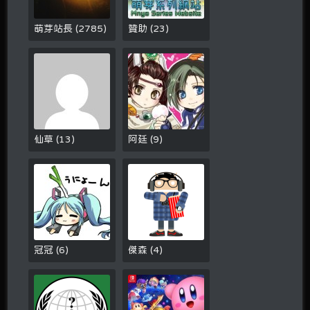
萌芽站長
(
2785
)
贊助
(
23
)
仙草
(
13
)
阿廷
(
9
)
冠冠
(
6
)
傑森
(
4
)