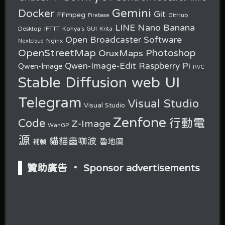
Gemini
Docker
Git
FFmpeg
GitHub
Firebase
Nano Banana
LINE
Desktop
IFTTT
Kohya's GUI
Krita
Open Broadcaster Software
Nginx
Nextcloud
OpenStreetMap
OruxMaps
Photoshop
Raspberry Pi
Qwen-Image-Edit
Qwen-Image
RVC
Stable Diffusion web UI
Telegram
Visual Studio
Visual Studio
Zenfone
行動電
Code
Z-Image
WanGP
源
貓貓蟲咖波
魯地圖
補幀
贊助廣告 ‧ Sponsor advertisements