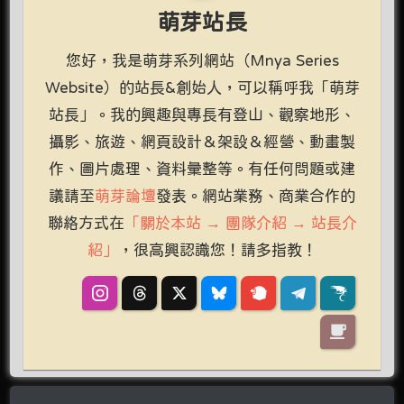
萌芽站長
您好，我是萌芽系列網站（Mnya Series
Website）的站長&創始人，可以稱呼我「萌芽
站長」。我的興趣與專長有登山、觀察地形、
攝影、旅遊、網頁設計＆架設＆經營、動畫製
作、圖片處理、資料彙整等。有任何問題或建
議請至
萌芽論壇
發表。網站業務、商業合作的
聯絡方式在
「關於本站 → 團隊介紹 → 站長介
紹」
，很高興認識您！請多指教！