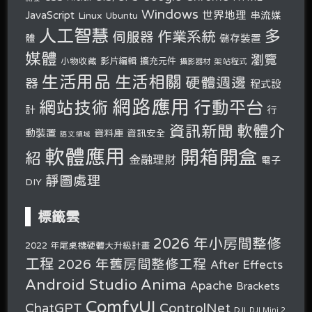
Windows
世界地理
JavaScript
串流媒
Linux
Ubuntu
人工智慧
多
作業系統
伺服器
體
儲存裝置
媒體
瀏覽
小物收藏
影片編輯
擴充元件
攝影器材
架站程式
生活用品
生活相關
硬體週邊
器
程式設
網路應用
行動平台
網站技術
計
行
軟體介
資訊新聞
動裝置
資料庫
資訊安全
語文領域
軟體應用
開箱開盒
紹
金融理財
電子
靜圖處理
DIY
標籤雲
2026 年小房間整修
2022 年尾桌機硬體大升級計畫
工程
2026 年舊房間整修工程
After Effects
Android Studio
Anima
Apache
Brackets
ComfyUI
ChatGPT
ControlNet
DJI
DJI Mini 2