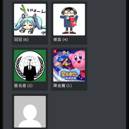
冠冠
(
6
)
傑森
(
4
)
匿名者
(
2
)
陳金寶
(
1
)