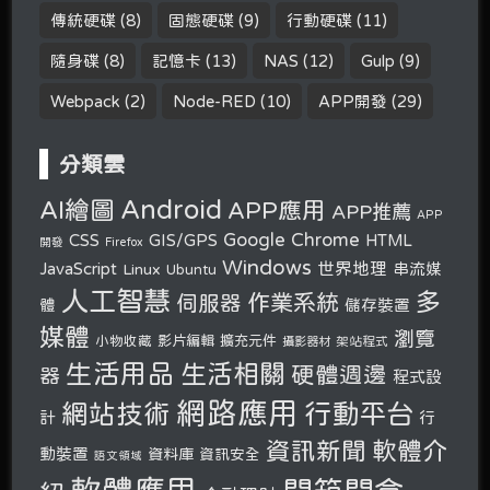
傳統硬碟
(8)
固態硬碟
(9)
行動硬碟
(11)
隨身碟
(8)
記憶卡
(13)
NAS
(12)
Gulp
(9)
Webpack
(2)
Node-RED
(10)
APP開發
(29)
分類雲
Android
AI繪圖
APP應用
APP推薦
APP
Google Chrome
CSS
GIS/GPS
HTML
開發
Firefox
Windows
世界地理
JavaScript
串流媒
Linux
Ubuntu
人工智慧
多
作業系統
伺服器
體
儲存裝置
媒體
瀏覽
小物收藏
影片編輯
擴充元件
攝影器材
架站程式
生活用品
生活相關
硬體週邊
器
程式設
網路應用
行動平台
網站技術
計
行
軟體介
資訊新聞
動裝置
資料庫
資訊安全
語文領域