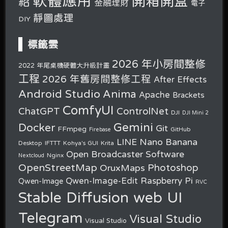
軟體應用
開箱開盒
紹
金融理財
電子
靜圖處理
DIY
標籤雲
2026 年小房間整修
2022 年尾桌機硬體大升級計畫
工程
2026 年舊房間整修工程
After Effects
Android Studio
Anima
Apache
Brackets
ComfyUI
ChatGPT
ControlNet
DJI
DJI Mini 2
Gemini
Docker
Git
FFmpeg
GitHub
Firebase
Nano Banana
LINE
Desktop
IFTTT
Kohya's GUI
Krita
Open Broadcaster Software
Nginx
Nextcloud
OpenStreetMap
OruxMaps
Photoshop
Raspberry Pi
Qwen-Image-Edit
Qwen-Image
RVC
Stable Diffusion web UI
Telegram
Visual Studio
Visual Studio