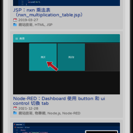
JSP：nxn 乘法表
（nxn_multiplication_table.jsp）
2019-03-27
網站技術, HTML, JSP
Node-RED：Dashboard 使用 button 和 ui
control 切換 tab
2021-12-28
網站技術, 物聯網, Node.js, Node-RED