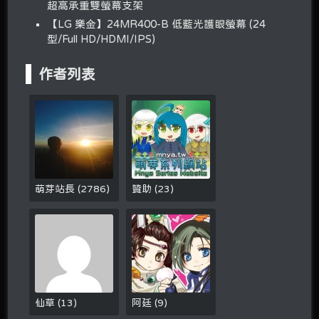
超高承重雙螢幕支架
【LG 樂金】24MR400-B 低藍光護眼螢幕 (24
型/Full HD/HDMI/IPS)
作者列表
萌芽站長
(
2786
)
贊助
(
23
)
仙草
(
13
)
阿廷
(
9
)