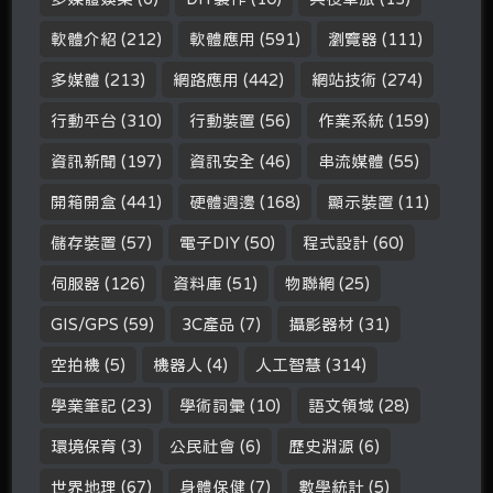
軟體介紹
(212)
軟體應用
(591)
瀏覽器
(111)
多媒體
(213)
網路應用
(442)
網站技術
(274)
行動平台
(310)
行動裝置
(56)
作業系統
(159)
資訊新聞
(197)
資訊安全
(46)
串流媒體
(55)
開箱開盒
(441)
硬體週邊
(168)
顯示裝置
(11)
儲存裝置
(57)
電子DIY
(50)
程式設計
(60)
伺服器
(126)
資料庫
(51)
物聯網
(25)
GIS/GPS
(59)
3C產品
(7)
攝影器材
(31)
空拍機
(5)
機器人
(4)
人工智慧
(314)
學業筆記
(23)
學術詞彙
(10)
語文領域
(28)
環境保育
(3)
公民社會
(6)
歷史淵源
(6)
世界地理
(67)
身體保健
(7)
數學統計
(5)