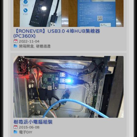
【RONEVER】USB3.0 4埠HUB集線器
(PC360X)
2022-11-04
開箱開盒, 硬體週邊
樹苺派小電腦組裝
2015-06-08
電子DIY