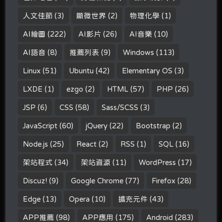
人文佳節
(3)
顯微世界
(2)
物理化學
(1)
AI繪圖
(222)
AI影片
(26)
AI音樂
(10)
AI語音
(8)
推薦列表
(9)
Windows
(113)
Linux
(51)
Ubuntu
(42)
Elementary OS
(3)
LXDE
(1)
ezgo
(2)
HTML
(57)
PHP
(26)
JSP
(6)
CSS
(58)
Sass/SCSS
(3)
JavaScript
(60)
jQuery
(22)
Bootstrap
(2)
Node.js
(25)
React
(2)
RSS
(1)
SQL
(16)
架站程式
(34)
架站資源
(11)
WordPress
(17)
Discuz!
(9)
Google Chrome
(77)
Firefox
(28)
Edge
(13)
Opera
(10)
擴充元件
(43)
APP推薦
(98)
APP應用
(175)
Android
(283)