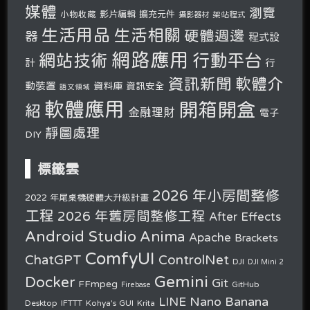
媒體
瀏覽
小物收藏
影片編輯
擴充元件
攝影器材
架站程式
生活用品
生活相關
硬體週邊
器
程式設
網路應用
行動平台
網站技術
計
行
軟體介
資訊新聞
動裝置
資料庫
資訊安全
語文領域
軟體應用
開箱開盒
紹
金融理財
電子
靜圖處理
DIY
標籤雲
2026 年小房間整修
2022 年尾桌機硬體大升級計畫
工程
2026 年舊房間整修工程
After Effects
Android Studio
Anima
Apache
Brackets
ComfyUI
ChatGPT
ControlNet
DJI
DJI Mini 2
Gemini
Docker
Git
FFmpeg
GitHub
Firebase
Nano Banana
LINE
Desktop
IFTTT
Kohya's GUI
Krita