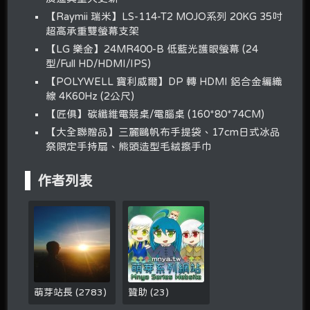
【Raymii 瑞米】LS-114-T2 MOJO系列 20KG 35吋
超高承重雙螢幕支架
【LG 樂金】24MR400-B 低藍光護眼螢幕 (24
型/Full HD/HDMI/IPS)
【POLYWELL 寶利威爾】DP 轉 HDMI 鋁合金編織
線 4K60Hz (2公尺)
【匠俱】碳纖維電競桌/電腦桌 (160*80*74CM)
【大全聯贈品】三麗鷗帆布手提袋、17cm日式冰品
祭限定手持扇、熊頭造型毛絨擦手巾
作者列表
萌芽站長
(
2783
)
贊助
(
23
)