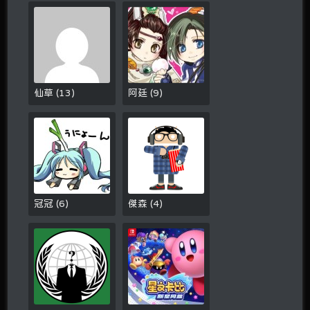
仙草
(
13
)
阿廷
(
9
)
冠冠
(
6
)
傑森
(
4
)