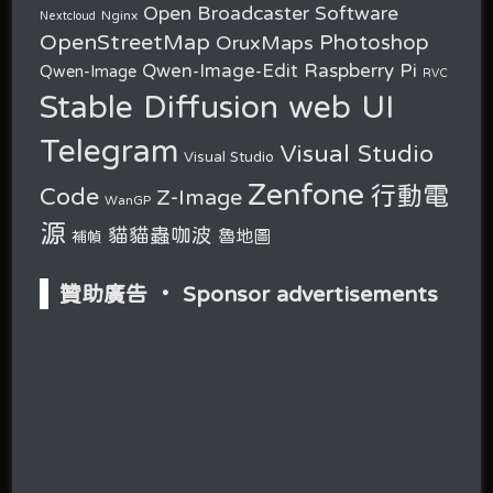
Open Broadcaster Software
Nginx
Nextcloud
OpenStreetMap
OruxMaps
Photoshop
Raspberry Pi
Qwen-Image-Edit
Qwen-Image
RVC
Stable Diffusion web UI
Telegram
Visual Studio
Visual Studio
Zenfone
行動電
Code
Z-Image
WanGP
源
貓貓蟲咖波
魯地圖
補幀
贊助廣告 ‧ Sponsor advertisements