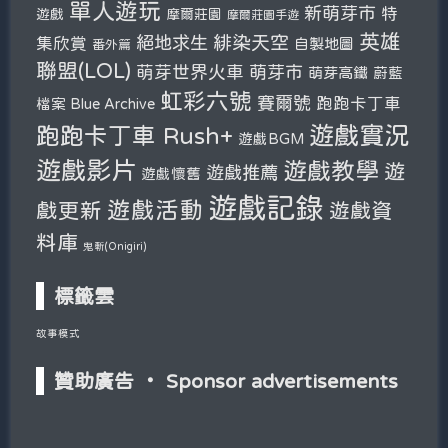
單人遊玩
新萌芽市
特
遊戲
摩爾莊園
摩爾莊園手遊
英雄
緋染天空
絕地求生
集欣賞
自製地圖
番外篇
聯盟(LOL)
萌芽市
萌芽世界火車
萌芽高鐵
蔚藍
虹彩六號
賽爾號
跑跑卡丁車
檔案 Blue Archive
遊戲實況
跑跑卡丁車 Rush+
遊戲BGM
遊戲影片
遊戲教學
遊
遊戲推薦
遊戲懷舊
遊戲記錄
遊戲活動
戲更新
遊戲資
料庫
鬼斬(Onigiri)
標籤雲
故事模式
贊助廣告 ‧ Sponsor advertisements