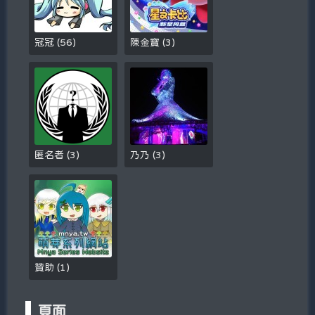
冠冠
(
56
)
陳金寶
(
3
)
匿名者
(
3
)
乃乃
(
3
)
贊助
(
1
)
頁面