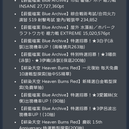
【蔚藍檔案 Blue Archive】市街 霍德／ホド 總力戰
INSANE 27,727,360pt
【蔚藍檔案 Blue Archive】綜合戰術考試/合同火力
演習 S19 射擊考試 室內/輕裝甲 234,852
【蔚藍檔案 Blue Archive】屋外 水藻船／ホバーク
ラフトワカモ 總力戰 EXTREME 15,020,576pt
【蔚藍檔案 Blue Archive】特選招募！★3白子(泳
裝)出現機率UP！(兩帳號共263抽)
【蔚藍檔案 Blue Archive】特別特選招募！★3陽奈
(泳裝)、★3伊織(泳裝)(保底200抽)
【緋染天空 Heaven Burns Red】一元復始 每天免費
10連戰型探索(抽中SS精華)
【緋染天空 Heaven Burns Red】新精選白金戰型探
索(免費單抽)
【蔚藍檔案 Blue Archive】特選招募！★3愛麗絲(女
僕)出現機率UP！(90抽)
【蔚藍檔案 Blue Archive】特選招募！★3伊呂波出
現機率UP！(10抽)
【緋染天空 Heaven Burns Red】慶祝 1.5th
Anniversary 特選戰型探索(200抽)