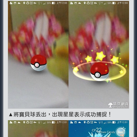
▲將寶貝球丟出，出現星星表示成功捕捉！