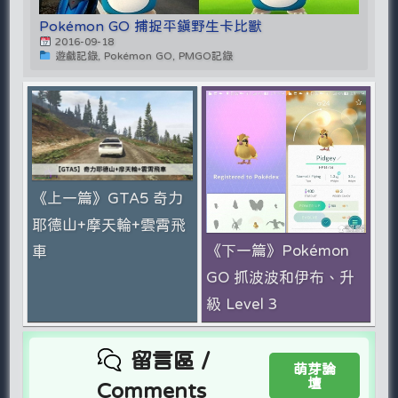
Pokémon GO 捕捉平鎮野生卡比獸
2016-09-18
遊戲記錄, Pokémon GO, PMGO記錄
《上一篇》GTA5 奇力
耶德山+摩天輪+雲霄飛
《下一篇》Pokémon
車
GO 抓波波和伊布、升
級 Level 3
留言區 /
萌芽論
壇
Comments