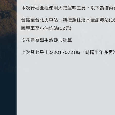
本次行程全程使用大眾運輸工具，以下為搭乘
台鐵至台北火車站→轉捷運往淡水至劍潭站(16
園專車至小油坑站(12元)
※花費為學生悠遊卡計算
上次登七星山為20170721時，時隔半年多