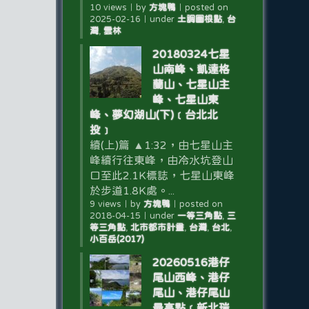
10 views
｜
by
方塊鴨
｜
posted on
2025-02-16
｜
under
土調圖根點
,
台
灣
,
雲林
20180324七星
山南峰、凱達格
蘭山、七星山主
峰、七星山東
峰、夢幻湖山(下)﹝台北北
投﹞
續(上)篇 ▲1:32，由七星山主
峰續行往東峰，由冷水坑登山
口至此2.1K標誌，七星山東峰
於步道1.8K處。...
9 views
｜
by
方塊鴨
｜
posted on
2018-04-15
｜
under
一等三角點
,
三
等三角點
,
北市都市計畫
,
台灣
,
台北
,
小百岳(2017)
20260516港仔
尾山西峰、港仔
尾山、港仔尾山
最高點﹝新北瑞