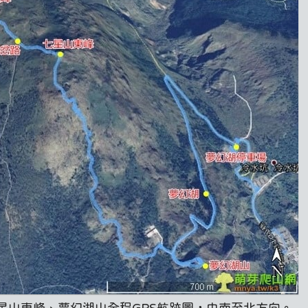
星山東峰、夢幻湖山全程GPS航跡圖，由南至北方向。