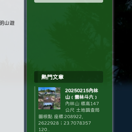
陽明山遊
熱門文章
20250215內林
山﹝雲林斗六﹞
內林山 標高147
公尺 土地調查局
圖根點 座標:208922,
2622928；23.7078357
120...