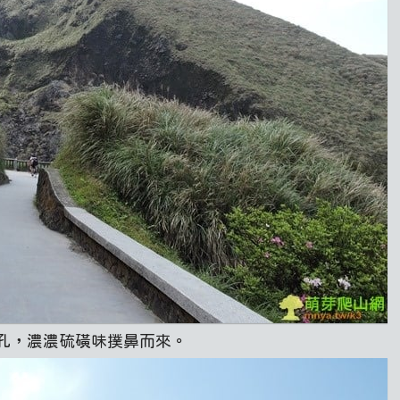
孔，濃濃硫磺味撲鼻而來。