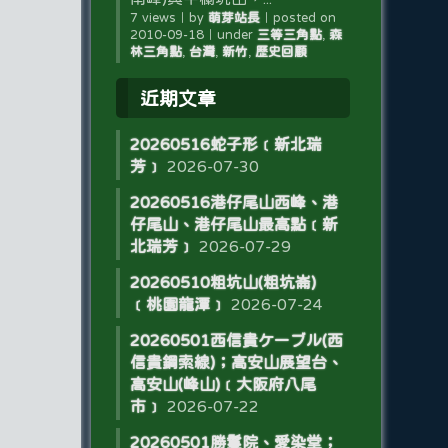
7 views
｜
by
萌芽站長
｜
posted on
2010-09-18
｜
under
三等三角點
,
森
林三角點
,
台灣
,
新竹
,
歷史回顧
近期文章
20260516蛇子形﹝新北瑞
芳﹞
2026-07-30
20260516港仔尾山西峰、港
仔尾山、港仔尾山最高點﹝新
北瑞芳﹞
2026-07-29
20260510粗坑山(粗坑崙)
﹝桃園龍潭﹞
2026-07-24
20260501西信貴ケーブル(西
信貴鋼索線)；高安山展望台、
高安山(峰山)﹝大阪府八尾
市﹞
2026-07-22
20260501勝鬘院、愛染堂；