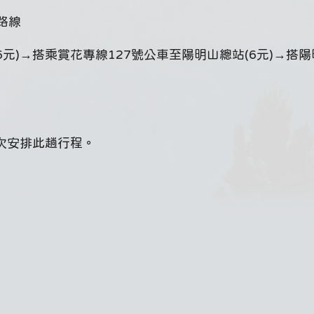
路線
元)→搭乘賞花專線127號公車至陽明山總站(6元)→搭
再次安排此趟行程。