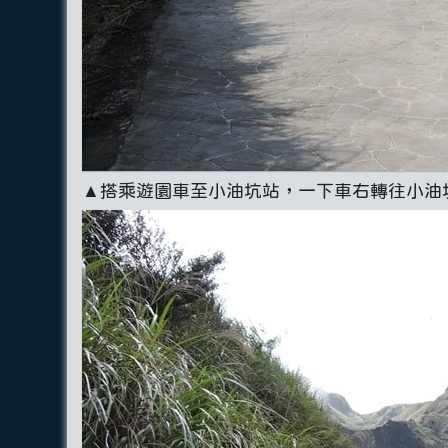
▲搭乘遊園車至小油坑站，一下車右轉往小油