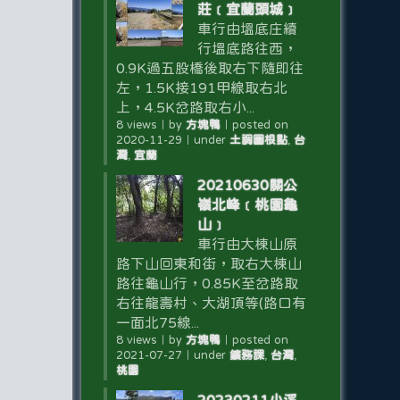
莊﹝宜蘭頭城﹞
車行由塭底庄續
行塭底路往西，
0.9K過五股橋後取右下隨即往
左，1.5K接191甲線取右北
上，4.5K岔路取右小...
8 views
｜
by
方塊鴨
｜
posted on
2020-11-29
｜
under
土調圖根點
,
台
灣
,
宜蘭
20210630關公
嶺北峰﹝桃園龜
山﹞
車行由大棟山原
路下山回東和街，取右大棟山
路往龜山行，0.85K至岔路取
右往龍壽村、大湖頂等(路口有
一面北75線...
8 views
｜
by
方塊鴨
｜
posted on
2021-07-27
｜
under
鑛務課
,
台灣
,
桃園