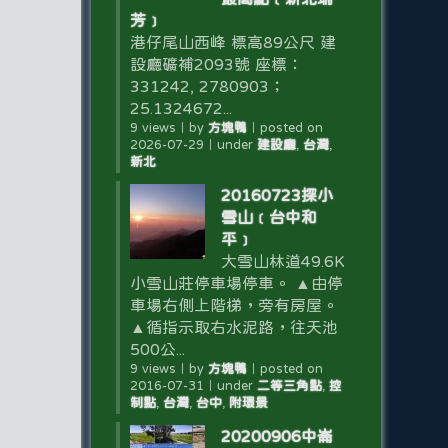
芳﹞
港仔尾山西峰 標高89公尺 建
設廳礦補2093號 座標：
331242, 2780903；
25.1324672...
9 views
｜
by
方塊鴨
｜
posted on
2026-07-29
｜
under
建設廳
,
台灣
,
新北
20160723探小
雪山﹝台中和
平﹞
大雪山林道49.6K
小雪山莊停車場停車。 ▲由停
車場右側上階梯，旁有房屋。
▲循指示取右水泥路，往天池
500公...
9 views
｜
by
方塊鴨
｜
posted on
2016-07-31
｜
under
二等三角點
,
控
制點
,
台灣
,
台中
,
附環景
20200906中崙