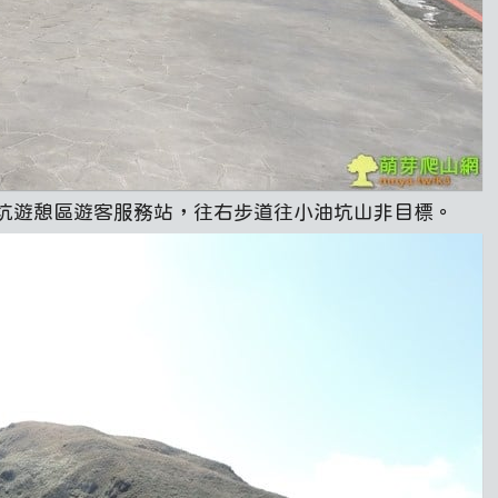
坑遊憩區遊客服務站，往右步道往小油坑山非目標。