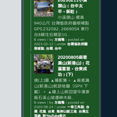
20230211小溪
頭山﹝台中太
平、新社﹞
小溪頭山 標高
940公尺 台灣省政府圖根補點
GPS:232082, 2669054 車行
台8線往谷關至10...
8 views
｜
by
方塊鴨
｜
posted on
2023-02-12
｜
under
台灣省政府圖
根補點
,
台灣
,
台中
20200805麻荖
漏山(新港山)﹝花
蓮富里、台東成
功﹞(下)
接(上)篇 ▲攝影集。 ▲麻荖漏
山(新港山)航跡地圖（GPX 下
載）。 ▲續上山前回望中溝麥
飯石溪山坡邊神木級...
8 views
｜
by
方塊鴨
｜
posted on
2020-08-24
｜
under
一等三角點
,
台
灣
,
花蓮
,
台東
,
海岸山脈三雄
,
台灣五
頂峰
,
附YouTube影片