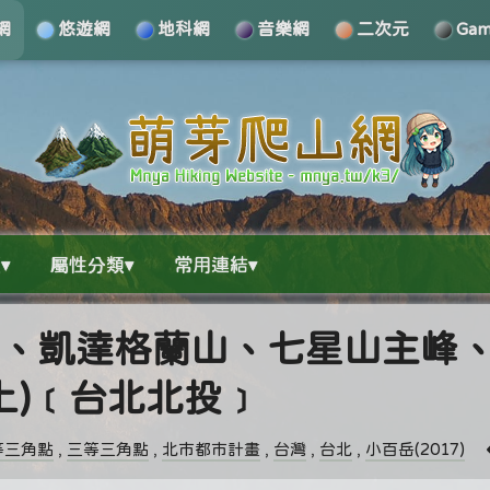
網
悠遊網
地科網
音樂網
二次元
Ga
▾
屬性分類▾
常用連結▾
南峰、凱達格蘭山、七星山主峰
上)﹝台北北投﹞
等三角點
,
三等三角點
,
北市都市計畫
,
台灣
,
台北
,
小百岳(2017)