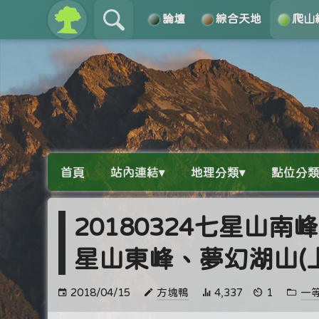
論壇
綜合天地
爬山
關於
導覽
首頁
站內連結▾
地理分類▾
點位分類
20180324七星山
星山東峰、夢幻湖山(
2018/04/15
方塊鴨
4,337
1
一