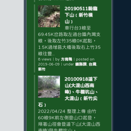
20190511騎龍
下山﹝新竹橫
山﹞
車行台3線至
69.45K岔路取左過台鐵內灣支
線，後取左竹35線0K起點，
1.5K過增昌大橋後取右上竹35
線往豐...
8 views
｜
by
方塊鴨
｜
posted on
2019-06-09
｜
under
鑛務課
,
台灣
,
新竹
20100918道下
山(大混山西南
峰)、牛欄坑山、
大混山﹝新竹尖
石﹞
2022/04/24 整理上傳 由竹
60線9K前左側登山口起登，
順著山徑會登道下山(大混山西
南峰)與牛欄坑山，...