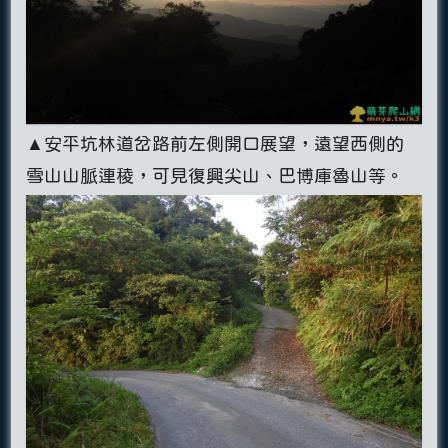
▲安平坑林道岔路前左側開口展望，遠望西側的
雪山山脈連稜，可見復興尖山、巴博庫魯山等。