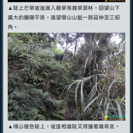
▲陡上芒草坡後進入蕨草等雜草混林，回望山下
廣大的蘭陽平原，遠望雪山山脈一路延伸至三貂
角。
▲順山稜急陡上，坡度相當陡又得撞著雜草走，