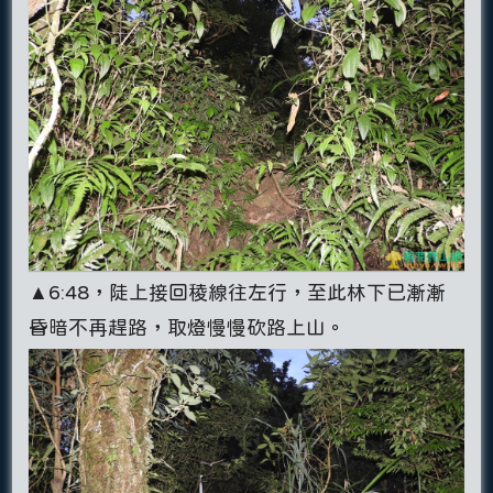
▲6:48，陡上接回稜線往左行，至此林下已漸漸
昏暗不再趕路，取燈慢慢砍路上山。