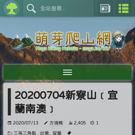
20200704新寮山﹝宜
蘭南澳﹞
2020/07/13
方塊鴨
2,405
1
三等三角點
,
台灣
,
宜蘭