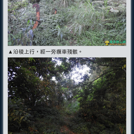
▲沿稜上行，經一旁纜車殘骸。