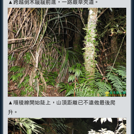
▲跨越倒木緩緩前進，一路蕨草夾道。
▲順稜線開始陡上，山頂距離已不遠做最後爬
升。