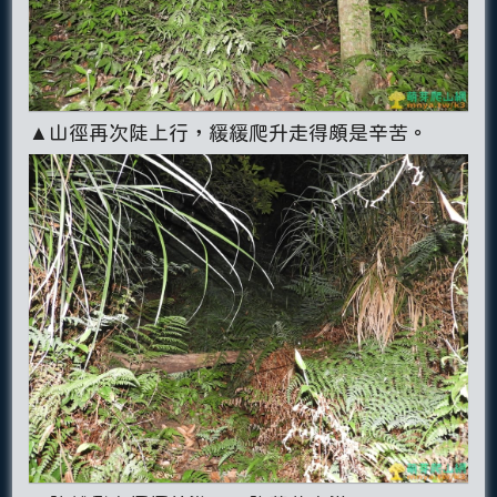
▲山徑再次陡上行，緩緩爬升走得頗是辛苦。