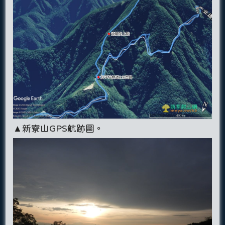
▲新寮山GPS航跡圖。