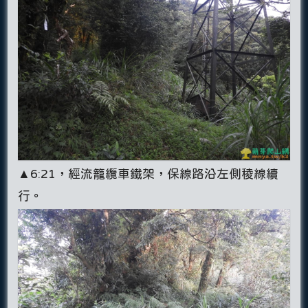
▲6:21，經流籠纜車鐵架，保線路沿左側稜線續
行。