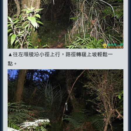
▲往左順稜沿小徑上行，路徑轉緩上坡輕鬆一
點。