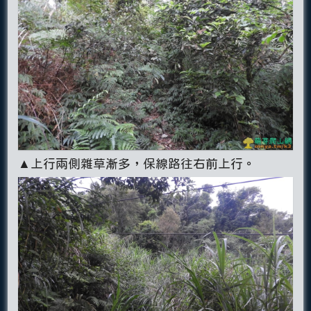
▲上行兩側雜草漸多，保線路往右前上行。