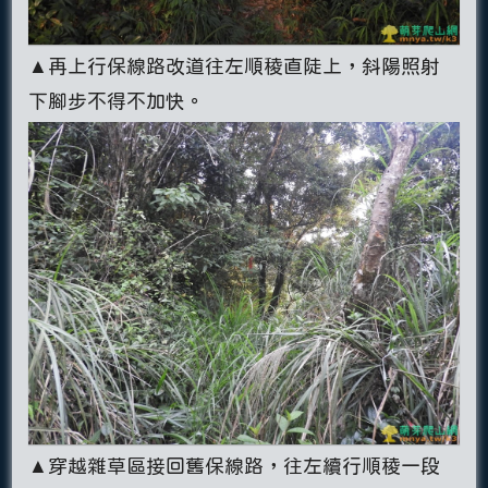
▲再上行保線路改道往左順稜直陡上，斜陽照射
下腳步不得不加快。
▲穿越雜草區接回舊保線路，往左續行順稜一段