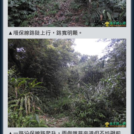
▲順保線路陡上行，路寬明顯。
▲一路沿保線路爬升，兩側雜草夾道但不妨礙前