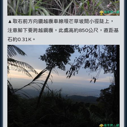
▲取右前方向鑽越纜車線順芒草坡間小徑陡上，
注意腳下要跨越鋼纜，此處高約850公尺，直距基
石約0.31K。