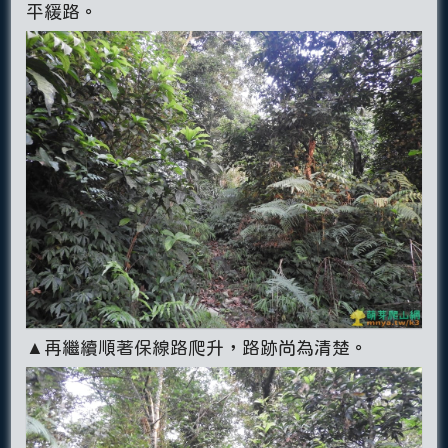
平緩路。
▲再繼續順著保線路爬升，路跡尚為清楚。