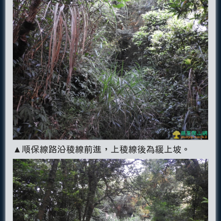
▲順保線路沿稜線前進，上稜線後為緩上坡。