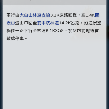
車行由
大白山
林道支線
3.1K原路回程，經1.4K
蘭
崁山
登山口回至
安平坑林道
14.2K岔路，沿途展望
極佳一路下行至林道6.1K岔路，於岔路前彎道寬
敞處停車。