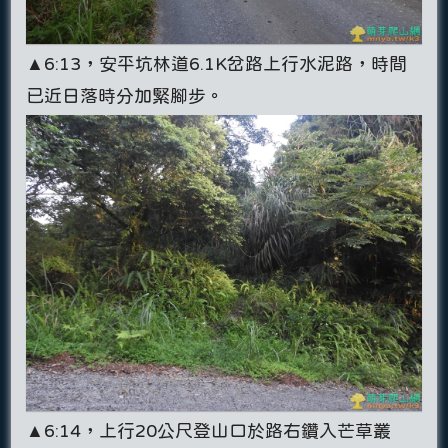
▲6:13，安平坑林道6.1K岔路上行水泥路，時間
已近日落時分加緊腳步。
▲6:14，上行20公尺登山口於路右鑽入芒草叢