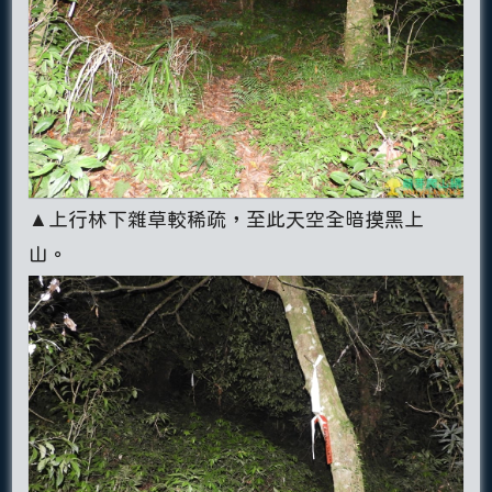
▲上行林下雜草較稀疏，至此天空全暗摸黑上
山。