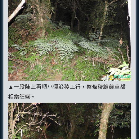
▲一段陡上再順小徑沿稜上行，整條稜線蕨草都
相當旺盛。