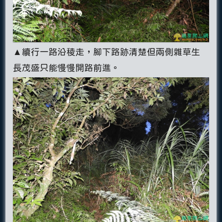
▲續行一路沿稜走，腳下路跡清楚但兩側雜草生
長茂盛只能慢慢開路前進。