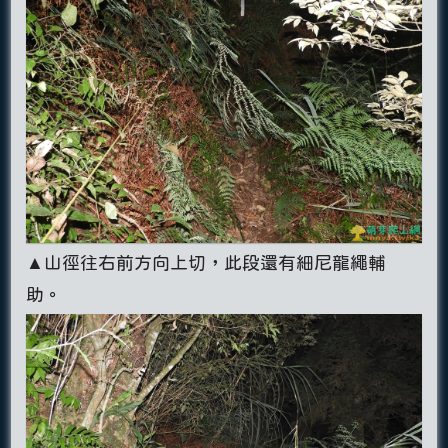
▲山徑往右前方向上切，此段還有細尼龍繩輔
助。