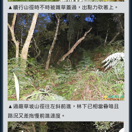
▲續行山徑時不時被雜草蓋過，出點力砍著上。
▲過蕨草坡山徑往左斜前進，林下已相當昏暗且
路況又差拖慢前進速度。