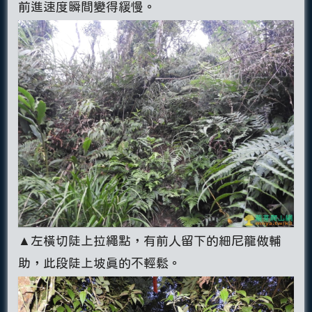
前進速度瞬間變得緩慢。
▲左橫切陡上拉繩點，有前人留下的細尼龍做輔
助，此段陡上坡真的不輕鬆。