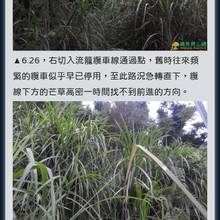
▲6:26，右切入流籠纜車線通過點，舊時往來頻
繁的纜車似乎早已停用，至此路況急轉直下，纜
線下方的芒草高密一時間找不到前進的方向。