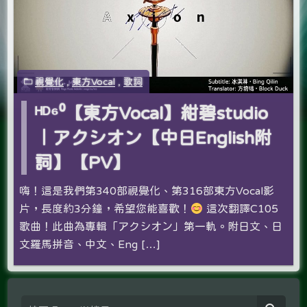
視覺化
,
東方Vocal
,
歌詞
ᴴᴰ⁶⁰【東方Vocal】紺碧studio
｜アクシオン【中日English附
詞】【PV】
嗨！這是我們第340部視覺化、第316部東方Vocal影
片，長度約3分鐘，希望您能喜歡！
這次翻譯C105
歌曲！此曲為專輯「アクシオン」第一軌。附日文、日
文羅馬拼音、中文、Eng […]