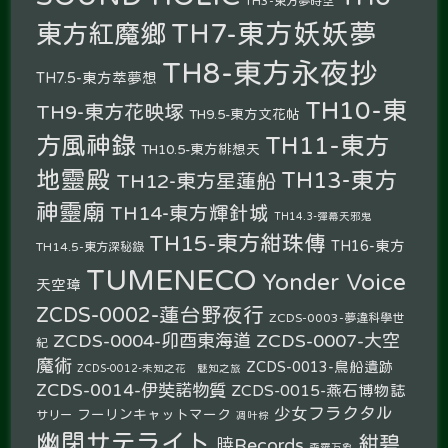
TH3-東方夢時空
TH7-東方妖妖夢
東方紅魔鄉
TH8-東方永夜抄
TH7.5-東方萃夢想
TH10-東
TH9-東方花映塚
TH9.5-東方文花帖
方風神錄
TH11-東方
TH10.5-東方緋想天
地靈殿
TH13-東方
TH12-東方星蓮船
神靈廟
TH14-東方輝針城
TH14.3-彈幕天邪鬼
TH15-東方紺珠傳
TH16-東方
TH14.5-東方深秘錄
TUMENECO
Yonder Voice
天空璋
ZCDS-0002-蓮台野夜行
ZCDS-0003-夢違科學世
ZCDS-0004-卯酉東海道
ZCDS-0007-大空
紀
魔術
ZCDS-0013-鳥船遺跡
ZCDS-0012-未知之花 魅知之旅
ZCDS-0014-伊奘諾物質
ZCDS-0015-燕石博物誌
少女フラクタル
フーリンキャットマーク
サリー
凋叶棕
幽閉サテライト
紺碧
暁Records
森羅万象