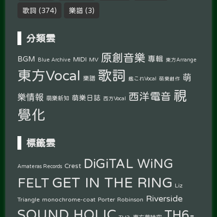
歌詞
(374)
樂譜
(3)
分類雲
原創音樂
專輯
BGM
MIDI
MV
Blue Archive
東方Arrange
東方Vocal
歌詞
萌
樂譜
艦これVocal
萌樂創作
視
西洋電音
樂情報
萌樂日誌
萌樂新知
西方Vocal
覺化
標籤雲
DiGiTAL WiNG
Crest
Amateras Records
GET IN THE RING
FELT
Liz
Riverside
Triangle
monochrome-coat
Porter Robinson
SOUND HOLIC
TH6-