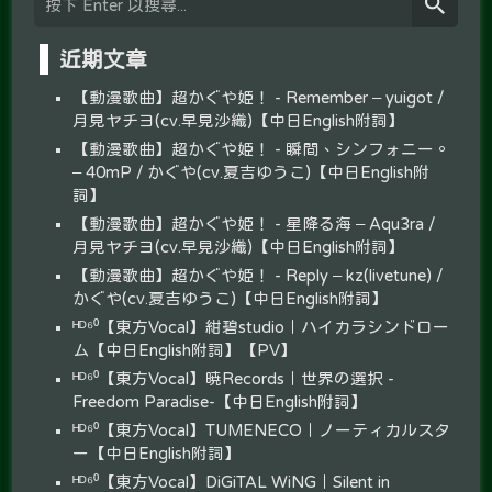
近期文章
【動漫歌曲】超かぐや姫！ - Remember – yuigot /
月見ヤチヨ(cv.早見沙織)【中日English附詞】
【動漫歌曲】超かぐや姫！ - 瞬間、シンフォニー。
– 40mP / かぐや(cv.夏吉ゆうこ)【中日English附
詞】
【動漫歌曲】超かぐや姫！ - 星降る海 – Aqu3ra /
月見ヤチヨ(cv.早見沙織)【中日English附詞】
【動漫歌曲】超かぐや姫！ - Reply – kz(livetune) /
かぐや(cv.夏吉ゆうこ)【中日English附詞】
ᴴᴰ⁶⁰【東方Vocal】紺碧studio｜ハイカラシンドロー
ム【中日English附詞】【PV】
ᴴᴰ⁶⁰【東方Vocal】暁Records｜世界の選択 -
Freedom Paradise-【中日English附詞】
ᴴᴰ⁶⁰【東方Vocal】TUMENECO｜ノーティカルスタ
ー【中日English附詞】
ᴴᴰ⁶⁰【東方Vocal】DiGiTAL WiNG｜Silent in