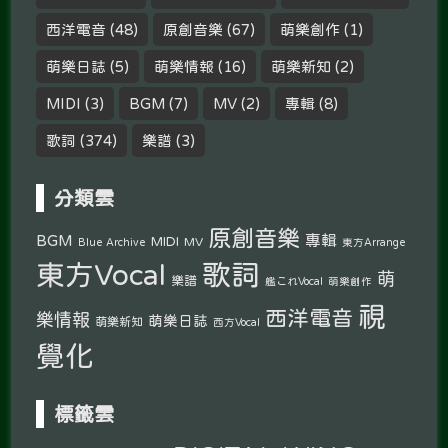
西洋電音
(48)
原創音樂
(67)
萌樂創作
(1)
萌樂日誌
(5)
萌樂情報
(16)
萌樂新知
(2)
MIDI
(3)
BGM
(7)
MV
(2)
專輯
(8)
歌詞
(374)
樂譜
(3)
分類雲
原創音樂
專輯
BGM
MIDI
MV
Blue Archive
東方Arrange
東方Vocal
歌詞
萌
樂譜
艦これVocal
萌樂創作
視
西洋電音
樂情報
萌樂日誌
萌樂新知
西方Vocal
覺化
標籤雲