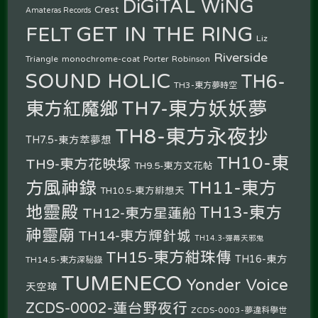
DiGiTAL WiNG
Crest
Amateras Records
GET IN THE RING
FELT
Liz
Riverside
Triangle
monochrome-coat
Porter Robinson
SOUND HOLIC
TH6-
TH3-東方夢時空
TH7-東方妖妖夢
東方紅魔鄉
TH8-東方永夜抄
TH7.5-東方萃夢想
TH10-東
TH9-東方花映塚
TH9.5-東方文花帖
方風神錄
TH11-東方
TH10.5-東方緋想天
地靈殿
TH13-東方
TH12-東方星蓮船
神靈廟
TH14-東方輝針城
TH14.3-彈幕天邪鬼
TH15-東方紺珠傳
TH16-東方
TH14.5-東方深秘錄
TUMENECO
Yonder Voice
天空璋
ZCDS-0002-蓮台野夜行
ZCDS-0003-夢違科學世