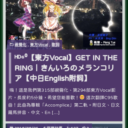
視覺化
,
東方Vocal
,
歌詞
ᴴᴰ⁶⁰【東方Vocal】GET IN THE
RING｜きんいろのメランコリ
ア【中日English附詞】
嗨！這是我們第315部視覺化、第294部東方Vocal影
片，長度約5分鐘，希望您能喜歡！
這次翻譯C95歌
曲！此曲為專輯「Accomplice」第二軌。附日文、日文
羅馬拼音、中文、En […]