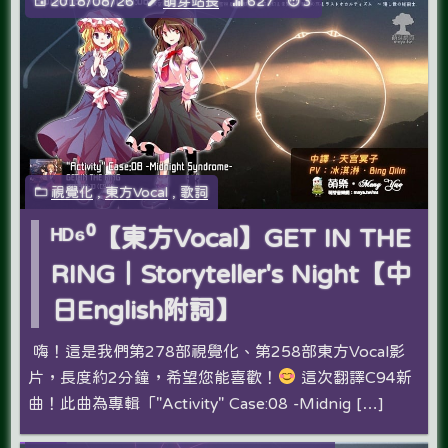
2018/08/26
萌芽站長
627
3
視覺化
,
東方Vocal
,
歌詞
ᴴᴰ⁶⁰【東方Vocal】GET IN THE
RING｜Storyteller's Night【中
日English附詞】
嗨！這是我們第278部視覺化、第258部東方Vocal影
片，長度約2分鐘，希望您能喜歡！
這次翻譯C94新
曲！此曲為專輯「"Activity" Case:08 -Midnig […]