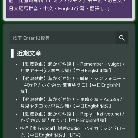
曲！此曲為專輯「ヒミツナグモノ」第一軌。附日文、
日文羅馬拼音、中文、English字幕，翻譯 […]
近期文章
【動漫歌曲】超かぐや姫！ - Remember – yuigot /
月見ヤチヨ(cv.早見沙織)【中日English附詞】
【動漫歌曲】超かぐや姫！ - 瞬間、シンフォニー。
– 40mP / かぐや(cv.夏吉ゆうこ)【中日English附
詞】
【動漫歌曲】超かぐや姫！ - 星降る海 – Aqu3ra /
月見ヤチヨ(cv.早見沙織)【中日English附詞】
【動漫歌曲】超かぐや姫！ - Reply – kz(livetune) /
かぐや(cv.夏吉ゆうこ)【中日English附詞】
ᴴᴰ⁶⁰【東方Vocal】紺碧studio｜ハイカラシンドロー
ム【中日English附詞】【PV】