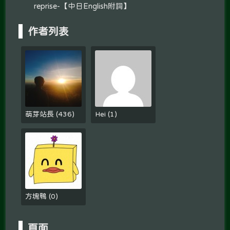
reprise-【中日English附詞】
作者列表
萌芽站長
(
436
)
Hei
(
1
)
方塊鴨
(
0
)
頁面