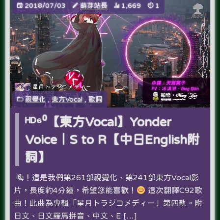
2018/07/03
萌芽站長
1,669
1
視覺化
,
東方Vocal
,
歌詞
ᴴᴰ⁶⁰【東方Vocal】Yonder
Voice｜S to R【中日English附
詞】
嗨！這是我們第261部視覺化、第241部東方Vocal影
片，長度約4分鐘，希望您能喜歡！
這次翻譯C92歌
曲！此曲為專輯「星月トラジコメディー」第四軌。附
日文、日文羅馬拼音、中文、E […]