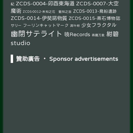
ZCDS-0004-卯酉東海道
ZCDS-0007-大空
紀
魔術
ZCDS-0013-鳥船遺跡
ZCDS-0012-未知之花 魅知之旅
ZCDS-0014-伊奘諾物質
ZCDS-0015-燕石博物誌
少女フラクタル
フーリンキャットマーク
サリー
凋叶棕
幽閉サテライト
紺碧
暁Records
森羅万象
studio
贊助廣告 ‧ Sponsor advertisements