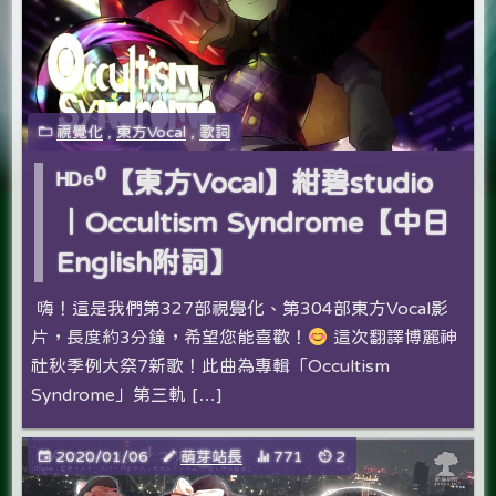
視覺化
,
東方Vocal
,
歌詞
ᴴᴰ⁶⁰【東方Vocal】紺碧studio
｜Occultism Syndrome【中日
English附詞】
嗨！這是我們第327部視覺化、第304部東方Vocal影
片，長度約3分鐘，希望您能喜歡！
這次翻譯博麗神
社秋季例大祭7新歌！此曲為專輯「Occultism
Syndrome」第三軌 […]
2020/01/06
萌芽站長
771
2