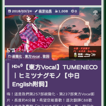
2018/03/24
萌芽站長
1,008
0
視覺化
,
東方Vocal
,
歌詞
ᴴᴰ⁶⁰【東方Vocal】TUMENECO
｜ヒミツナグモノ【中日
English附詞】
嗨！這是我們第257部視覺化、第237部東方Vocal影
片，長度約4分鐘，希望您能喜歡！這次翻譯C88歌