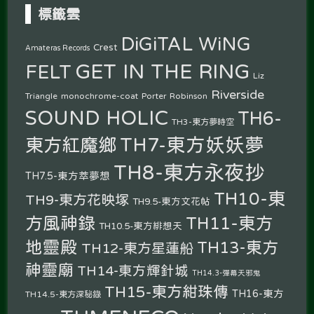
標籤雲
DiGiTAL WiNG
Crest
Amateras Records
GET IN THE RING
FELT
Liz
Riverside
Triangle
monochrome-coat
Porter Robinson
SOUND HOLIC
TH6-
TH3-東方夢時空
TH7-東方妖妖夢
東方紅魔鄉
TH8-東方永夜抄
TH7.5-東方萃夢想
TH10-東
TH9-東方花映塚
TH9.5-東方文花帖
方風神錄
TH11-東方
TH10.5-東方緋想天
地靈殿
TH13-東方
TH12-東方星蓮船
神靈廟
TH14-東方輝針城
TH14.3-彈幕天邪鬼
TH15-東方紺珠傳
TH16-東方
TH14.5-東方深秘錄