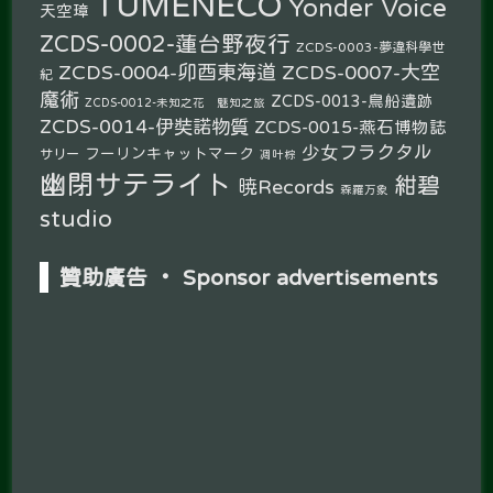
TUMENECO
Yonder Voice
天空璋
ZCDS-0002-蓮台野夜行
ZCDS-0003-夢違科學世
ZCDS-0004-卯酉東海道
ZCDS-0007-大空
紀
魔術
ZCDS-0013-鳥船遺跡
ZCDS-0012-未知之花 魅知之旅
ZCDS-0014-伊奘諾物質
ZCDS-0015-燕石博物誌
少女フラクタル
フーリンキャットマーク
サリー
凋叶棕
幽閉サテライト
紺碧
暁Records
森羅万象
studio
贊助廣告 ‧ Sponsor advertisements