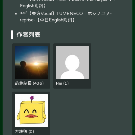
English附詞】
ᴴᴰ⁶⁰【東方Vocal】TUMENECO｜ホシノユメ-
reprise-【中日English附詞】
作者列表
萌芽站長
(
436
)
Hei
(
1
)
方塊鴨
(
0
)