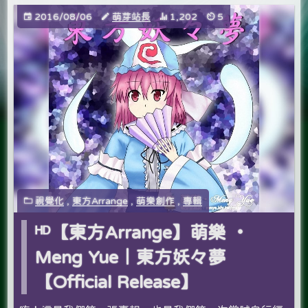
2016/08/06
萌芽站長
1,202
5
視覺化
,
東方Arrange
,
萌樂創作
,
專輯
ᴴᴰ【東方Arrange】萌樂 ‧
Meng Yue｜東方妖々夢
【Official Release】