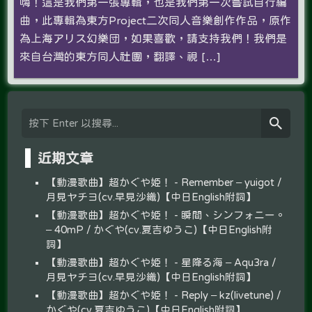
嗨！這是我們第一張專輯，也是我們第一次嘗試自行編
曲，此專輯為東方Project二次同人音樂創作作品，原作
為上海アリス幻樂団，如果喜歡，請支持我們！我們是
來自台灣的東方同人社團，翻譯、視 […]
近期文章
【動漫歌曲】超かぐや姫！ - Remember – yuigot /
月見ヤチヨ(cv.早見沙織)【中日English附詞】
【動漫歌曲】超かぐや姫！ - 瞬間、シンフォニー。
– 40mP / かぐや(cv.夏吉ゆうこ)【中日English附
詞】
【動漫歌曲】超かぐや姫！ - 星降る海 – Aqu3ra /
月見ヤチヨ(cv.早見沙織)【中日English附詞】
【動漫歌曲】超かぐや姫！ - Reply – kz(livetune) /
かぐや(cv.夏吉ゆうこ)【中日English附詞】