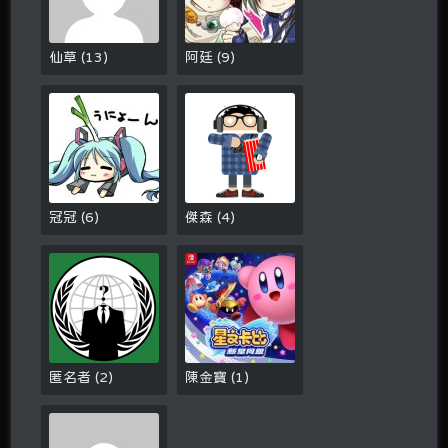
仙草
(
13
)
阿廷
(
9
)
冠冠
(
6
)
傑森
(
4
)
匿名者
(
2
)
陳金寶
(
1
)