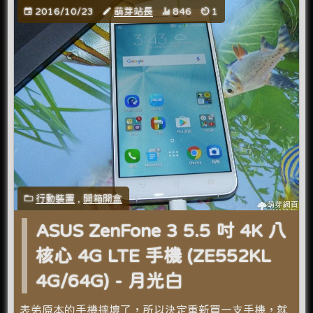
2016/10/23
萌芽站長
846
1
行動裝置
,
開箱開盒
ASUS ZenFone 3 5.5 吋 4K 八
核心 4G LTE 手機 (ZE552KL
4G/64G) - 月光白
表弟原本的手機摔壞了，所以決定重新買一支手機，就