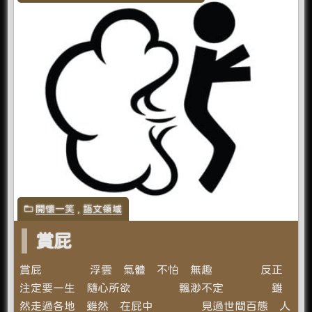
開懷一笑
,
語文領域
賞屁
賞屁 浮雲 氣體 不怕 無趣 反正
注定要一生 隨心所欲 飄渺不定 雖
然走過各地 雖然 在屁中 見過世間百態 人