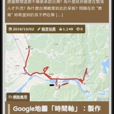
麼國際間這麼不願意承認台灣? 為什麼政府總是在緊張
人才外流? 為什麼台灣總是如此的呆板? 問題在於 "教
育" 妳希望妳的孩子們在學 […]
2016/10/02
萌芽站長
1,149
0
網路應用
Google地圖「時間軸」：製作