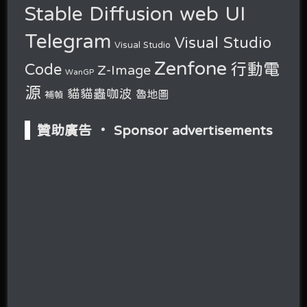
Stable Diffusion web UI
Telegram
Visual Studio
Visual Studio
Zenfone
行動電
Code
Z-Image
WanGP
源
貓貓蟲咖波
魯地圖
補幀
贊助廣告 ‧ Sponsor advertisements