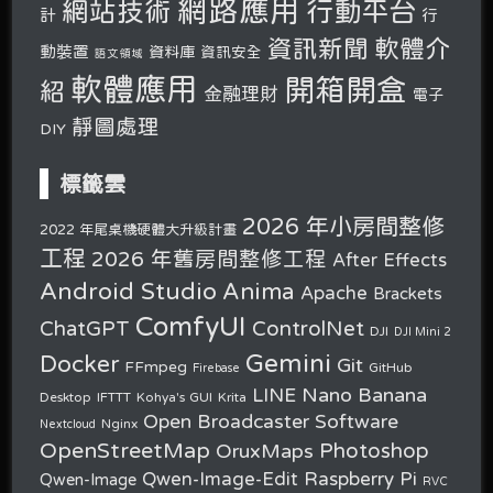
網路應用
行動平台
網站技術
計
行
軟體介
資訊新聞
動裝置
資料庫
資訊安全
語文領域
軟體應用
開箱開盒
紹
金融理財
電子
靜圖處理
DIY
標籤雲
2026 年小房間整修
2022 年尾桌機硬體大升級計畫
工程
2026 年舊房間整修工程
After Effects
Android Studio
Anima
Apache
Brackets
ComfyUI
ChatGPT
ControlNet
DJI
DJI Mini 2
Gemini
Docker
Git
FFmpeg
GitHub
Firebase
Nano Banana
LINE
Desktop
IFTTT
Kohya's GUI
Krita
Open Broadcaster Software
Nginx
Nextcloud
OpenStreetMap
OruxMaps
Photoshop
Raspberry Pi
Qwen-Image-Edit
Qwen-Image
RVC