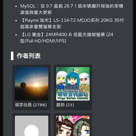
MySQL：從 9.7 直跳 26.7！版本號躍升背後的架構
演進與重大更新
【Raymii 瑞米】LS-114-T2 MOJO系列 20KG 35吋
超高承重雙螢幕支架
【LG 樂金】24MR400-B 低藍光護眼螢幕 (24
型/Full HD/HDMI/IPS)
作者列表
萌芽站長
(
2786
)
贊助
(
23
)