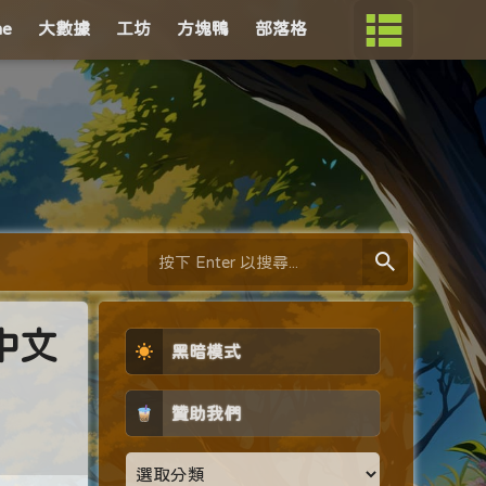
me
大數據
工坊
方塊鴨
部落格
中文
黑暗模式
贊助我們