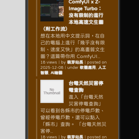
ComfyUI x Z-
Image Turbo：
沒有限制的進行
本地高速文生圖
（附工作流）
想在本地用中文提示詞，在自
己的電腦上進行「幾乎沒有限
制、速度又快」的高畫質文生
圖？這篇帶你用 ComfyUI...
18 views
｜
by
萌芽站長
｜
posted on
2025-12-08
｜
under
軟體應用
,
人工
智慧
,
AI繪圖
台電天然災害停
電查詢
進入「台電天然
災害停電查詢」
可以看到各縣市的停電戶數、
曾經停電戶數，還可以點入
「縣市」查詢。 「台電天然災
害停...
18 views
｜
by
萌芽站長
｜
posted on