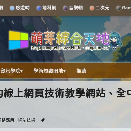
網
悠遊網
地科網
音樂網
二次元
Ga
資訊學院▾
學術知識園地▾
推薦
完整的線上網頁技術教學網站、全
網路應用
,
網站技術