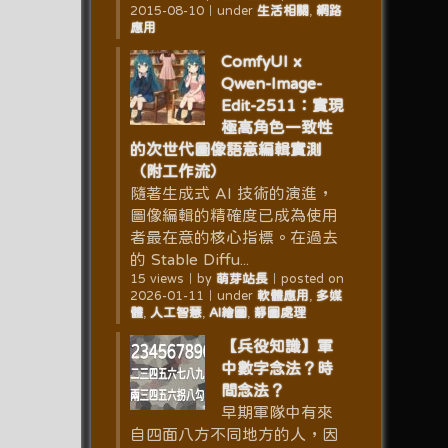
2015-08-10
｜
under
生活相關
,
網路
應用
ComfyUI x
Qwen-Image-
Edit-2511：實現
極高角色一致性
的次世代圖像語意編輯實測
（附工作流）
隨著生成式 AI 技術的演進，
圖像編輯的精確度已成為使用
者最在意的核心指標。在過去
的 Stable Diffu...
15 views
｜
by
萌芽站長
｜
posted on
2026-01-11
｜
under
軟體應用
,
多媒
體
,
人工智慧
,
AI繪圖
,
靜圖處理
【兵役知識】軍
中數字念法？時
間念法？
早期軍隊中有來
自四面八方不同地方的人，因