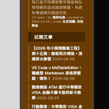
為口音不同導致數字讀音相似
等問題而造成錯誤解讀，為避
免傳遞資訊錯誤而有...
13 views
｜
by
萌芽站長
｜
posted on
2022-03-25
｜
under
生活相關
,
兵役
軍旅
近期文章
【2026 年小房間整修工程】
第十五集：窗框再次補強，頂
樓排水換管
2026-08-08
VS Code x MdTableEditor：
讓處理 Markdown 表格更輕
鬆、愉快！
2026-08-08
郵局網路 ATM 進行中華郵政
VISA 金融卡舊卡啟用新卡教
學
2026-08-07
行動郵局：中華郵政 VISA 金