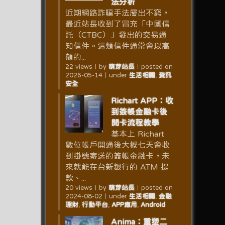
法分析
近期網路詐騙手法層出不窮，
最近站長收到了冒充「中國信
託（CTBC）」發出的交易通
知信件。這類信件通常會以高
額的...
22 views
｜
by
萌芽站長
｜
posted on
2026-05-14
｜
under
生活相關
,
資訊
安全
Richart APP：收
到簽帳金融卡後
開卡流程教學
基本上 Richart
數位帳戶開通後大概七天會收
到掛號寄送的簽帳金融卡，未
來就能在台新銀行的 ATM 提
款、...
20 views
｜
by
萌芽站長
｜
posted on
2024-08-02
｜
under
生活相關
,
金融
理財
,
行動平台
,
APP應用
,
Android
Anima：重塑二