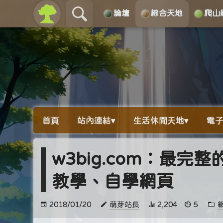
論壇
綜合天地
爬山
關於
導覽
首頁
站內連結▾
生活休閒天地▾
電子
w3big.com：最
教學、自學網頁
2018/01/20
萌芽站長
2,204
5