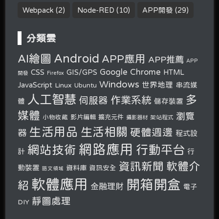
Webpack
(2)
Node-RED
(10)
APP開發
(29)
分類雲
Android
AI繪圖
APP應用
APP推薦
APP
Google Chrome
CSS
GIS/GPS
HTML
開發
Firefox
Windows
世界地理
JavaScript
串流媒
Linux
Ubuntu
人工智慧
多
作業系統
伺服器
體
儲存裝置
媒體
瀏覽
小物收藏
影片編輯
擴充元件
攝影器材
架站程式
生活用品
生活相關
硬體週邊
器
程式設
網路應用
行動平台
網站技術
計
行
軟體介
資訊新聞
動裝置
資料庫
資訊安全
語文領域
軟體應用
開箱開盒
紹
金融理財
電子
靜圖處理
DIY