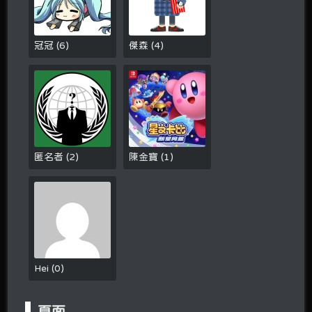
冠冠
(
6
)
傑森
(
4
)
匿名者
(
2
)
陳金寶
(
1
)
Hei
(
0
)
頁面