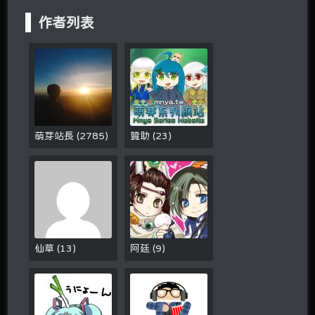
作者列表
萌芽站長
(
2785
)
贊助
(
23
)
仙草
(
13
)
阿廷
(
9
)