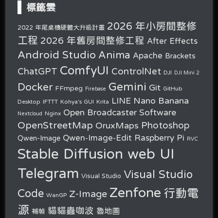
標籤雲
2026 年小房間整修
2022 年尾桌機硬體大升級計畫
工程
2026 年舊房間整修工程
After Effects
Android Studio
Anima
Apache
Brackets
ComfyUI
ChatGPT
ControlNet
DJI
DJI Mini 2
Gemini
Docker
Git
FFmpeg
GitHub
Firebase
Nano Banana
LINE
Desktop
IFTTT
Kohya's GUI
Krita
Open Broadcaster Software
Nginx
Nextcloud
OpenStreetMap
OruxMaps
Photoshop
Raspberry Pi
Qwen-Image-Edit
Qwen-Image
RVC
Stable Diffusion web UI
Telegram
Visual Studio
Visual Studio
Zenfone
行動電
Code
Z-Image
WanGP
源
貓貓蟲咖波
魯地圖
補幀