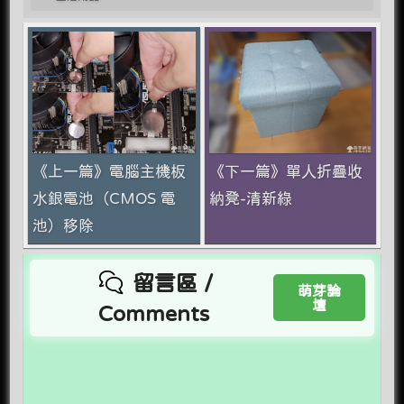
《上一篇》電腦主機板
《下一篇》單人折疊收
水銀電池（CMOS 電
納凳-清新綠
池）移除
留言區 /
萌芽論
壇
Comments