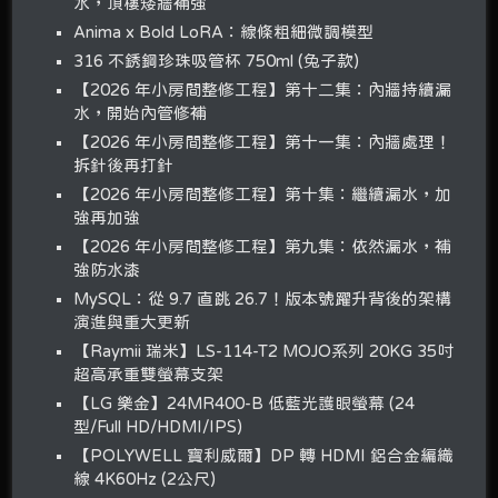
水，頂樓矮牆補強
Anima x Bold LoRA：線條粗細微調模型
316 不銹鋼珍珠吸管杯 750ml (兔子款)
【2026 年小房間整修工程】第十二集：內牆持續漏
水，開始內管修補
【2026 年小房間整修工程】第十一集：內牆處理！
拆針後再打針
【2026 年小房間整修工程】第十集：繼續漏水，加
強再加強
【2026 年小房間整修工程】第九集：依然漏水，補
強防水漆
MySQL：從 9.7 直跳 26.7！版本號躍升背後的架構
演進與重大更新
【Raymii 瑞米】LS-114-T2 MOJO系列 20KG 35吋
超高承重雙螢幕支架
【LG 樂金】24MR400-B 低藍光護眼螢幕 (24
型/Full HD/HDMI/IPS)
【POLYWELL 寶利威爾】DP 轉 HDMI 鋁合金編織
線 4K60Hz (2公尺)