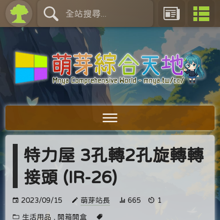
特力屋 3孔轉2孔旋轉轉
接頭 (IR-26)
2023/09/15
萌芽站長
665
1
生活用品
,
開箱開盒