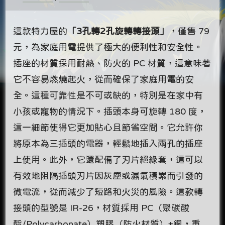
這款特力屋的
「3孔轉2孔旋轉轉接頭」
，僅售 79
元，為家庭用電提供了極大的便利性和安全性。
插座的材質採用耐熱、防火的 PC 材質，這意味著
它不容易燃燒起火，從而確保了家庭用電的安
全。這種可靠性是不可或缺的，特別是在家中有
小孩或寵物的情況下。插頭本身可旋轉 180 度，
這一細節使得它更加貼心且節省空間。它允許你
將原本為三插頭的電器，輕鬆地插入兩孔的插座
上使用。此外，它還配備了刃片絕緣套，這可以
有效地阻隔插頭刃片因灰塵或濕氣積累而引發的
微電流，從而減少了短路和火災的風險。這款轉
接頭的型號是 IR-26，材質採用 PC（聚碳酸
酯/Polycarbonate）塑膠（防火材質）+銅，重