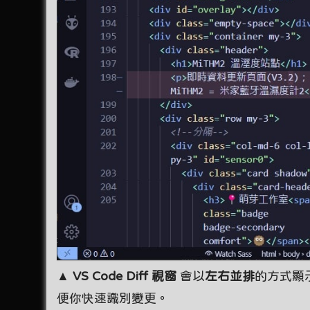
▲
VS Code Diff 視窗
會以
左右並排
的方式顯
便你快速識別變更。