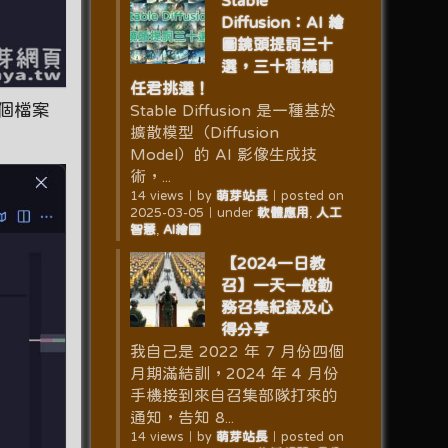
Stable
Diffusion：AI 繪
圖鏡頭提詞三十
選，三十種構圖
任君挑選！
個檔案
Stable Diffusion 是一種基於
擴散模型（Diffusion
Model）的 AI 影像生成技
術，...
14 views
｜
by
萌芽站長
｜
posted on
2025-03-05
｜
under
軟體應用
,
人工
智慧
,
AI繪圖
【2024一日教
召】一天一般勤
務召集紀錄及心
得分享
我自己是 2022 年 7 月份四個
月期滿結訓，2024 年 4 月份
手機接到來自召集部隊打來的
通知，告知 8...
14 views
｜
by
萌芽站長
｜
posted on