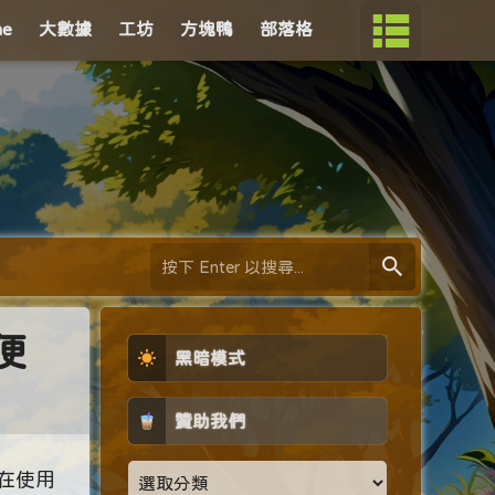
me
大數據
工坊
方塊鴨
部落格
便
黑暗模式
贊助我們
在使用