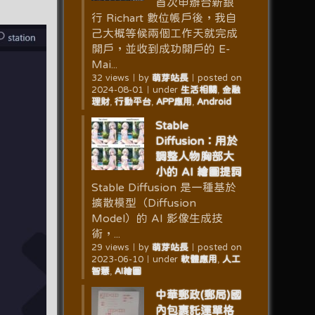
首次申辦台新銀
行 Richart 數位帳戶後，我自
己大概等候兩個工作天就完成
開戶，並收到成功開戶的 E-
Mai...
32 views
｜
by
萌芽站長
｜
posted on
2024-08-01
｜
under
生活相關
,
金融
理財
,
行動平台
,
APP應用
,
Android
Stable
Diffusion：用於
調整人物胸部大
小的 AI 繪圖提詞
Stable Diffusion 是一種基於
擴散模型（Diffusion
Model）的 AI 影像生成技
術，...
29 views
｜
by
萌芽站長
｜
posted on
2023-06-10
｜
under
軟體應用
,
人工
智慧
,
AI繪圖
中華郵政(郵局)國
內包裹託運單格