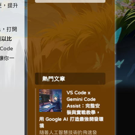
更，提升
先，打開
取用以比
Code
讓你一
熱門文章
VS Code x
Gemini Code
Assist：完整安
裝與實戰教學，
用 Google AI 打造最強開發環
境
隨著人工智慧技術的飛速發