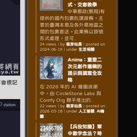
式、交寄教學
中華郵政(郵局)有
提供的國內包裹託運服務，主
要於臺灣本島及各外島地區之
間的包裹寄送。此業務以掛號
形式處理，並可...
24 views
｜
by
萌芽站長
｜
posted on
2024-06-19
｜
under
生活相關
Anima：重塑二
次元創作邏輯的
提示詞撰寫全攻
略
將會標記
在 2026 年的 AI 繪圖浪潮
中，由 CircleStone Labs 與
Comfy Org 聯手推出的...
22 views
｜
by
萌芽站長
｜
posted on
2026-03-18
｜
under
人工智慧
,
AI繪
圖
【兵役知識】軍
中數字念法？時