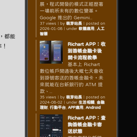
展，程式開發的模式正經歷著
一場前所未有的數位變革。
Google 推出的 Gemini...
37 views
｜
by
萌芽站長
｜
posted on
2026-01-08
｜
under
軟體應用
,
人工
智慧
，都能
Richart APP：收
率！
到簽帳金融卡後
開卡流程教學
基本上 Richart
數位帳戶開通後大概七天會收
到掛號寄送的簽帳金融卡，未
來就能在台新銀行的 ATM 提
款、...
35 views
｜
by
萌芽站長
｜
posted on
2024-08-02
｜
under
生活相關
,
金融
理財
,
行動平台
,
APP應用
,
Android
Richart APP：查
詢簽帳金融卡寄
送狀態