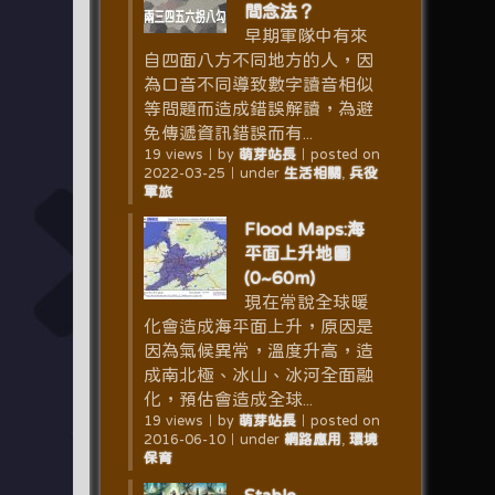
間念法？
早期軍隊中有來
自四面八方不同地方的人，因
為口音不同導致數字讀音相似
等問題而造成錯誤解讀，為避
免傳遞資訊錯誤而有...
19 views
｜
by
萌芽站長
｜
posted on
2022-03-25
｜
under
生活相關
,
兵役
軍旅
Flood Maps:海
平面上升地圖
(0~60m)
現在常說全球暖
化會造成海平面上升，原因是
因為氣候異常，溫度升高，造
成南北極、冰山、冰河全面融
化，預估會造成全球...
19 views
｜
by
萌芽站長
｜
posted on
2016-06-10
｜
under
網路應用
,
環境
保育