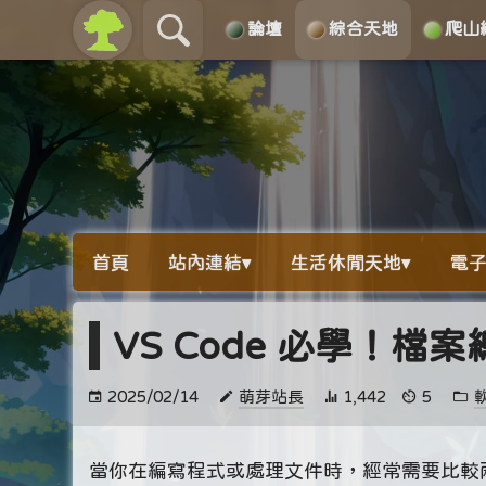
論壇
綜合天地
爬山
關於
導覽
首頁
站內連結▾
生活休閒天地▾
電子
VS Code 必學！
2025/02/14
萌芽站長
1,442
5
當你在編寫程式或處理文件時，經常需要比較