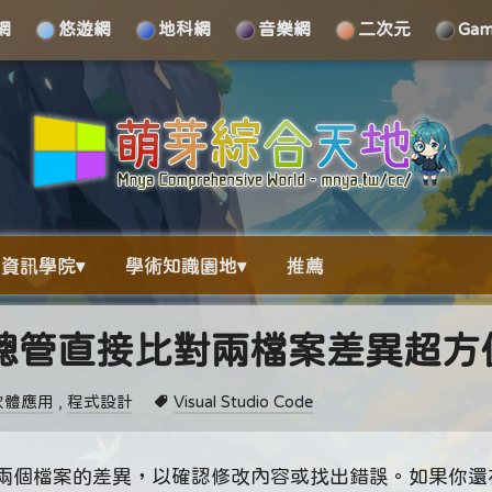
網
悠遊網
地科網
音樂網
二次元
Ga
資訊學院▾
學術知識園地▾
推薦
檔案總管直接比對兩檔案差異超方
軟體應用
,
程式設計
Visual Studio Code
兩個檔案的差異，以確認修改內容或找出錯誤。如果你還