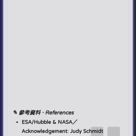
✎ 參考資料 · References
ESA/Hubble & NASA／
Acknowledgement: Judy Schmidt