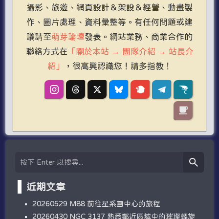
攝影、旅遊、網頁設計＆架設＆經營、動畫製
作、圖片處理、資料彙整等。有任何問題或建
議請至
萌芽論壇
發表。網站業務、商業合作的
聯絡方式在
「關於本站 → 團隊介紹 → 站長介
紹」
，很高興認識您！請多指教！
近期文章
20260529 M88 前往星系團中心的旅程
20260430 NGC 3137 熟悉鄰近區域中的璀璨螺旋