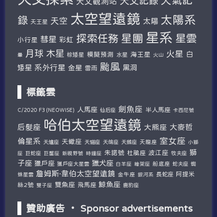
天文記錄
天文觀測站
太空望遠鏡
太陽系
錄
天空
太陽
天王星
星系
探索任務
星團
星雲
彗星
彩虹
小行星
木星
月球
火星
白
模擬預測
海王星
棕矮星
水星
暈
火山
颱風
系外行星
矮星
金星
黑洞
雷雨
標籤雲
劍魚座
人馬座
半人馬座
仙后座
C/2020 F3 (NEOWISE)
卡西尼號
哈伯太空望遠鏡
后髮座
大麥哲
大熊座
室女座
倫星系
天蠍座
天爐座
天貓座
天鴿座
天鵝座
天龍座
小獅
獅
朱諾號
波江座
杜鵑座
巨蛇座
牧夫座
座
巨蟹座
新視野號
時鐘座
子座
獵犬座
獵戶座
獵戶座大星雲
船底座
蛇夫座
蜘
白羊座
繪架座
詹姆斯·韋伯太空望遠鏡
阿提米
蛛星雲
金牛座
長蛇座
銀河系
鯨魚座
雙魚座
絲2號
飛馬座
鹿豹座
雙子座
贊助廣告 ‧ Sponsor advertisements