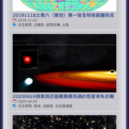
20191118土衛六（泰坦）第一張全球地質圖完成
2019-11-22
天文探索, 太陽系, 探索任務, 土星
20200424與黑洞近距離擦肩而過的恆星幸免於難
2020-04-30
天文探索, 黑洞, 白矮星, 太空望遠鏡