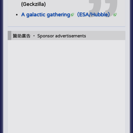
(Geckzilla)
A galactic gathering
（ESA/Hubble）
贊助廣告 ‧ Sponsor advertisements