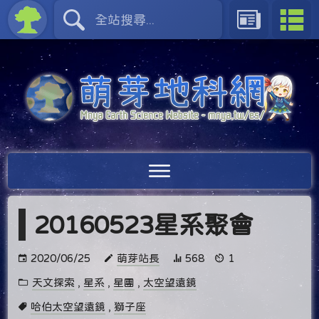
20160523星系聚會
2020/06/25
萌芽站長
568
1
天文探索
,
星系
,
星團
,
太空望遠鏡
哈伯太空望遠鏡
,
獅子座