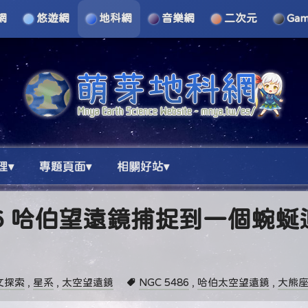
網
悠遊網
地科網
音樂網
二次元
Ga
理▾
專題頁面▾
相關好站▾
 5486 哈伯望遠鏡捕捉到一個蜿
文探索
,
星系
,
太空望遠鏡
NGC 5486
,
哈伯太空望遠鏡
,
大熊