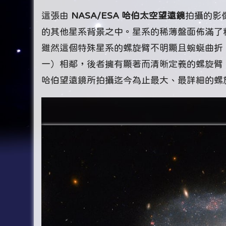
這張由
NASA/ESA 哈伯太空望遠鏡
拍攝的影
的其他星系背景之中。星系的稀薄盤面佈滿了
雖然這個特殊星系的螺旋臂不明顯且蜿蜒曲折
一）相鄰，後者擁有顯著而清晰定義的螺旋臂。
哈伯望遠鏡所拍攝迄今為止最大、最詳細的螺