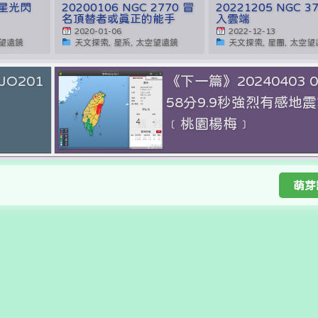
2 星光閃
20200106 NGC 2770 冒
20221205 NGC 3
名頂替者或真正的能手
入雲端
2020-01-06
2022-12-13
空望遠鏡
天文探索, 星系, 太空望遠鏡
天文探索, 星團, 太空
JO201
《下一篇》20240403 
58分9.9秒強烈有感地
﹝桃園楊梅﹞
萌芽