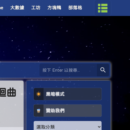
me
大數據
工坊
方塊鴨
部落格
蜒迴曲
黑暗模式
贊助我們
座