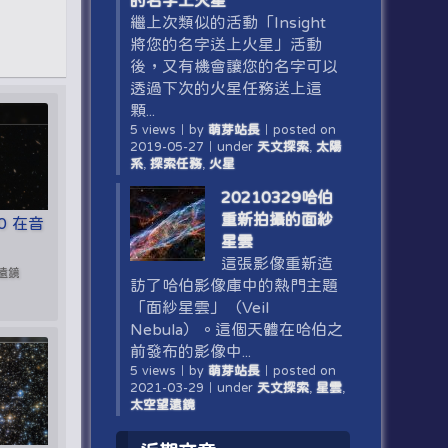
的名字上火星
繼上次類似的活動「Insight
將您的名字送上火星」活動
後，又有機會讓您的名字可以
透過下次的火星任務送上這
顆...
5 views
｜
by
萌芽站長
｜
posted on
2019-05-27
｜
under
天文探索
,
太陽
系
,
探索任務
,
火星
20210329哈伯
重新拍攝的面紗
20 在音
星雲
這張影像重新造
望遠鏡
訪了哈伯影像庫中的熱門主題
「面紗星雲」（Veil
Nebula）。這個天體在哈伯之
前發布的影像中...
5 views
｜
by
萌芽站長
｜
posted on
2021-03-29
｜
under
天文探索
,
星雲
,
太空望遠鏡