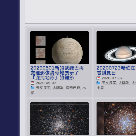
20200501新的歐羅巴再
20200723哈伯
處理影像清晰地展示了
看到夏日
「混沌地形」的細節
2020-07-25
2020-05-07
天文探索, 太陽系, 太
天文探索, 太陽系, 探索任務, 木
土星
星