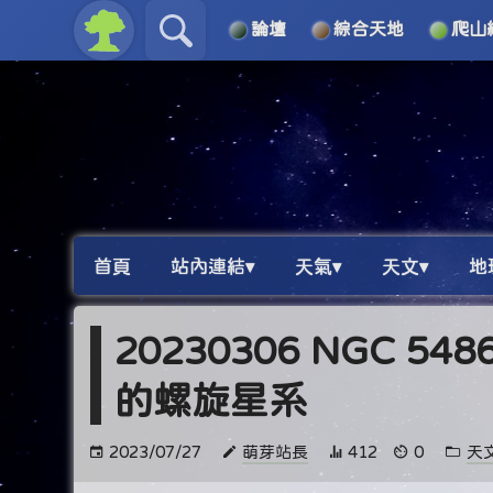
論壇
綜合天地
爬山
關於
導覽
首頁
站內連結▾
天氣▾
天文▾
地
20230306 NGC
的螺旋星系
2023/07/27
萌芽站長
412
0
天