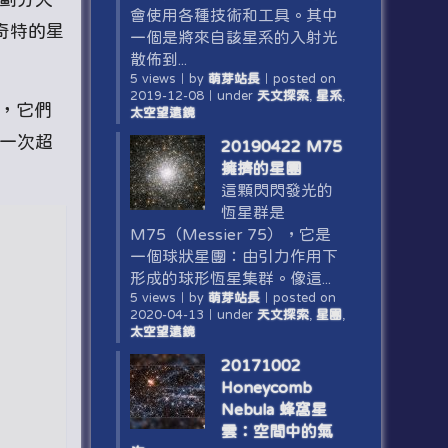
會使用各種技術和工具。其中
奇特的星
一個是將來自該星系的入射光
散佈到...
5 views
｜
by
萌芽站長
｜
posted on
2019-12-08
｜
under
天文探索
,
星系
,
時，它們
太空望遠鏡
發一次超
20190422 M75
擁擠的星團
這顆閃閃發光的
恆星群是
M75（Messier 75），它是
一個球狀星團：由引力作用下
形成的球形恆星集群。像這...
5 views
｜
by
萌芽站長
｜
posted on
2020-04-13
｜
under
天文探索
,
星團
,
太空望遠鏡
20171002
Honeycomb
Nebula 蜂窩星
雲：空間中的氣