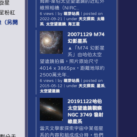
姆斯·韋伯太空望遠鏡的近紅外
旋星
線照相機（NIRC...
呈粉紅
6 views
｜
by
萌芽站長
｜
posted on
2022-09-21
｜
under
天文探索
,
太陽
像（另開
系
,
太空望遠鏡
,
海王星
20071129 M74
幻影星系
▲「M74 幻影星
系」由哈伯太空
望遠鏡拍攝，照片原始尺寸
4014 x 3865px，距離地球約
2500萬光年...
6 views
｜
by
萌芽站長
｜
posted on
2015-05-12
｜
under
天文探索
,
星系
,
太空望遠鏡
20191122哈伯
太空望遠鏡觀察
NGC 3749 發射
線星系
當天文學家探索宇宙中某個星
系的內容和組成成分時，他們
來劃分天