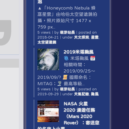
泡
▲「Honeycomb Nebula 蜂
窩星雲」由哈伯太空望遠鏡拍
攝，照片原始尺寸 1477 x
759 px...
5 views
｜
by
萌芽站長
｜
posted on
2018-04-21
｜
under
天文探索
,
星雲
,
太空望遠鏡
2019米塔颱風
米塔颱風
相關時間：
2019/09/25～
2019/09/?
國際命名：
MITAG；
最高等級...
5 views
｜
by
萌芽站長
｜
posted on
2019-09-29
｜
under
天氣記錄
,
颱風
NASA 火星
2020 漫遊任務
（Mars 2020
Rover）：寄送您