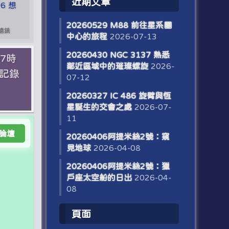
近期文章
76 想
20260529 M88 前往星系團
望遠鏡
中心的旅程
2026-07-13
20260430 NGC 3137 熟悉
07時
鄰近區域中的璀璨螺旋
2026-
震記錄
07-12
20260327 IC 486 旋臂與恆
星誕生的交會之處
2026-07-
11
論壇
20260406阿提米絲2號：窺
見地球
2026-04-08
20260406阿提米絲2號：獵
戶座太空船的日出
2026-04-
08
頁面