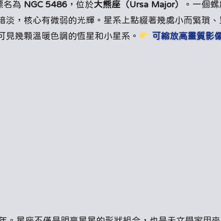
目標名為
NGC 5486
，位於
大熊座（Ursa Major）
。一個螺
暗淡，核心有微弱的光輝。星系上點綴著幾處小而繁瑣、
可見幾顆溫暖色調的恆星和小星系。
可縮放高畫質影
1 億光年。星座不僅是明亮星星的形狀組合，也是天文學家用