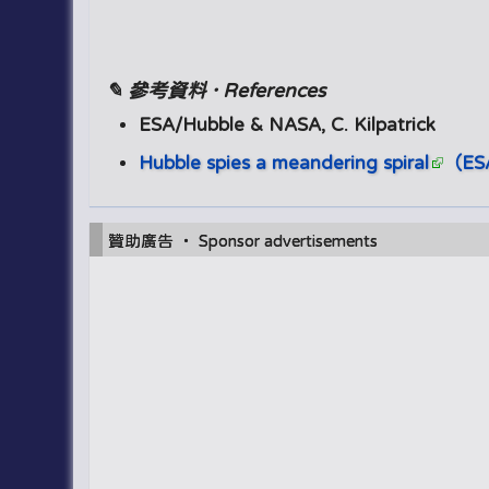
✎ 參考資料 · References
ESA/Hubble & NASA, C. Kilpatrick
Hubble spies a meandering spiral
（ES
贊助廣告 ‧ Sponsor advertisements