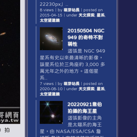
22230px」...
8 views
｜
by
萌芽站長
｜
posted on
2015-04-15
｜
under
天文探索
,
星系
,
太空望遠鏡
20150504 NGC
949 的奇特不對
稱性
這張是 NGC 949
星系有史以來最清晰的影像，
該星系位於三角座約 3,000 多
萬光年之外的地方。這個星
系...
7 views
｜
by
萌芽站長
｜
posted on
2020-08-10
｜
under
天文探索
,
星系
,
太空望遠鏡
20220921韋伯
拍攝的海王星
這張影像的主角
是太陽系的海王
S）拍
星，由 NASA/ESA/CSA 詹