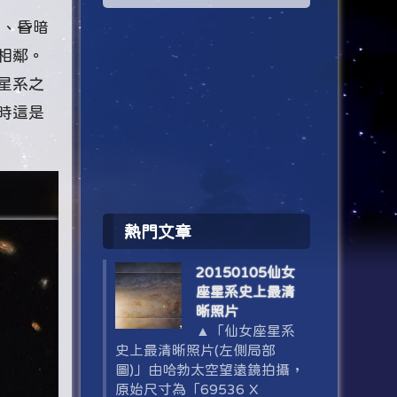
遠、昏暗
相鄰。
星系之
時這是
熱門文章
20150105仙女
座星系史上最清
晰照片
▲「仙女座星系
史上最清晰照片(左側局部
圖)」由哈勃太空望遠鏡拍攝，
原始尺寸為「69536 X