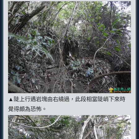
▲陡上行遇岩塊由右繞過，此段相當陡峭下來時
覺得頗為恐怖。