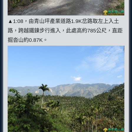
▲1:08，由青山坪產業道路1.9K岔路取左上入土
路，跨越鐵鍊步行進入，此處高約785公尺，直距
掘沓山約0.87K。