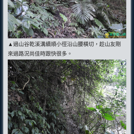
▲過山谷乾溪溝續順小徑沿山腰橫切，趁山友剛
來過路況尚佳時跟快很多。