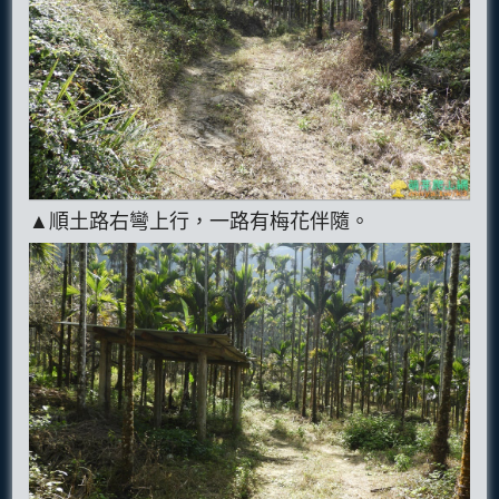
▲順土路右彎上行，一路有梅花伴隨。