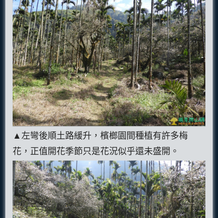
▲左彎後順土路緩升，檳榔園間種植有許多梅
花，正值開花季節只是花況似乎還未盛開。