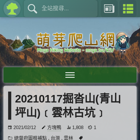
20210117掘沓山(青山
坪山)﹝雲林古坑﹞
2021/02/12
方塊鴨
1,808
1
總督府圖根補點
,
台灣
,
雲林