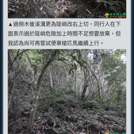
▲過倒木後溪溝更為陡峭改右上切，同行人在下
面表示過於陡峭危險加上時間不足想要放棄，但
我認為尚可再嘗試便單槍匹馬繼續上行。