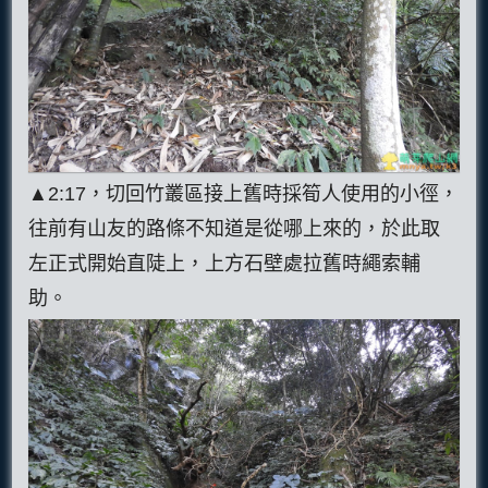
▲2:17，切回竹叢區接上舊時採筍人使用的小徑，
往前有山友的路條不知道是從哪上來的，於此取
左正式開始直陡上，上方石壁處拉舊時繩索輔
助。