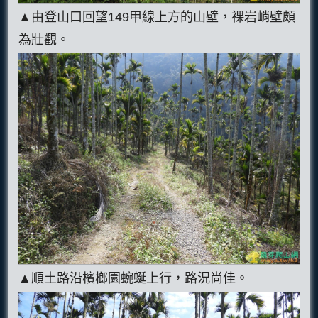
▲由登山口回望149甲線上方的山壁，裸岩峭壁頗
為壯觀。
▲順土路沿檳榔園蜿蜒上行，路況尚佳。