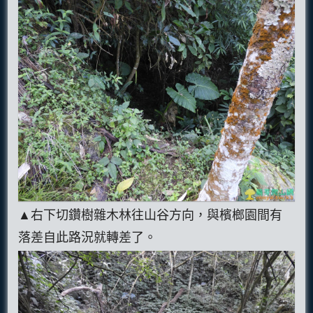
▲右下切鑽樹雜木林往山谷方向，與檳榔園間有
落差自此路況就轉差了。