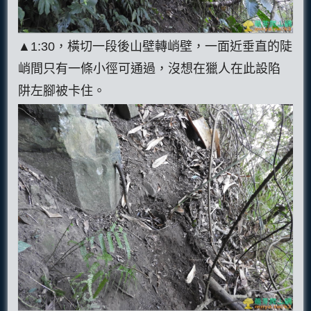
▲1:30，橫切一段後山壁轉峭壁，一面近垂直的陡
峭間只有一條小徑可通過，沒想在獵人在此設陷
阱左腳被卡住。