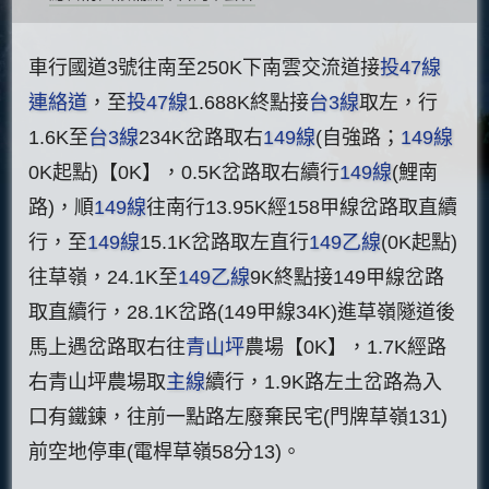
車行國道3號往南至250K下南雲交流道接
投47線
連絡道
，至
投47線
1.688K終點接
台3線
取左，行
1.6K至
台3線
234K岔路取右
149線
(自強路；
149線
0K起點)【0K】，0.5K岔路取右續行
149線
(鯉南
路)，順
149線
往南行13.95K經158甲線岔路取直續
行，至
149線
15.1K岔路取左直行
149乙線
(0K起點)
往草嶺，24.1K至
149乙線
9K終點接149甲線岔路
取直續行，28.1K岔路(149甲線34K)進草嶺隧道後
馬上遇岔路取右往
青山坪
農場【0K】，1.7K經路
右青山坪農場取
主線
續行，1.9K路左土岔路為入
口有鐵鍊，往前一點路左廢棄民宅(門牌草嶺131)
前空地停車(電桿草嶺58分13)。