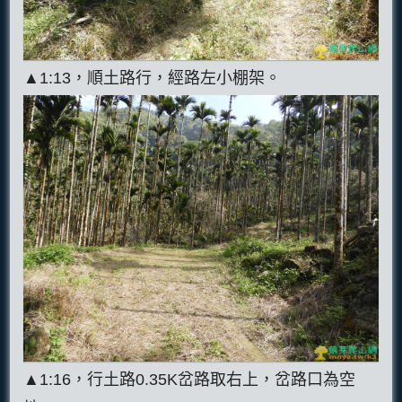
▲1:13，順土路行，經路左小棚架。
▲1:16，行土路0.35K岔路取右上，岔路口為空