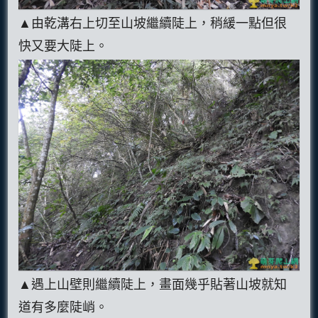
▲由乾溝右上切至山坡繼續陡上，稍緩一點但很
快又要大陡上。
▲遇上山壁則繼續陡上，畫面幾乎貼著山坡就知
道有多麼陡峭。