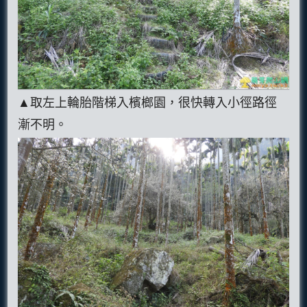
▲取左上輪胎階梯入檳榔園，很快轉入小徑路徑
漸不明。