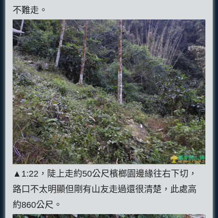
不難走。
▲1:22，陡上走約50公尺檳榔園邊緣往右下切，
路口不太明顯但剛有山友走過還很清楚，此處高
約860公尺。