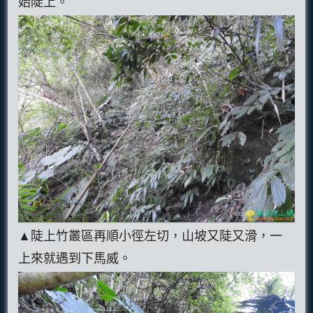
始陡上。
▲陡上竹叢區再順小徑左切，山坡又陡又滑，一
上來就遇到下馬威。