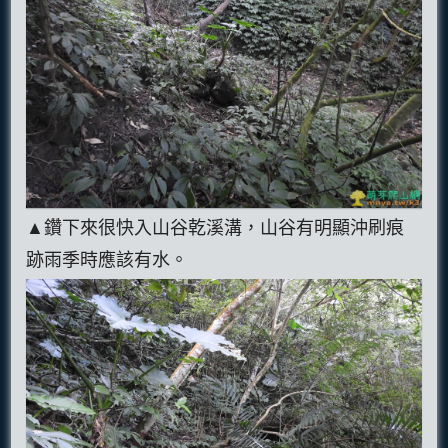
▲鑽下來很快入山谷乾溪溝，山谷有明顯沖刷痕
跡雨季時應該有水。