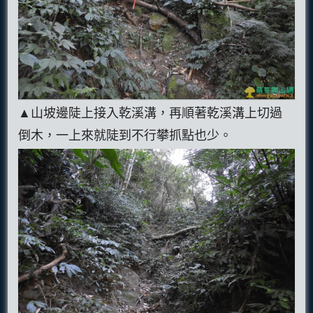
▲山坡邊陡上接入乾溪溝，再順著乾溪溝上切過
倒木，一上來就陡到不行攀抓點也少。