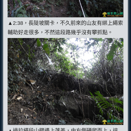
▲2:38，長陡坡關卡，不久前來的山友有綁上繩索
輔助好走很多，不然這段路幾乎沒有攀抓點。
▲過拉繩段山壁遇上落差，由右側硬爬而上，這