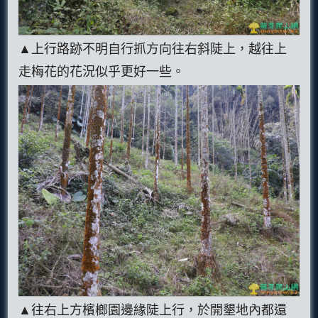
▲上行路跡不明自行抓方向往右斜陡上，越往上
走梅花的花況似乎更好一些。
▲往右上方檳榔園邊緣陡上行，於開墾地內都還