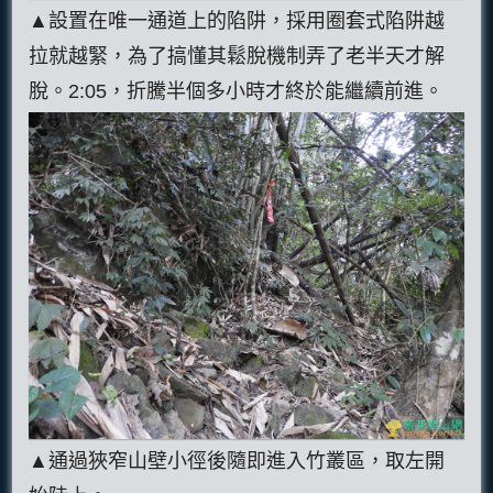
▲設置在唯一通道上的陷阱，採用圈套式陷阱越
拉就越緊，為了搞懂其鬆脫機制弄了老半天才解
脫。2:05，折騰半個多小時才終於能繼續前進。
▲通過狹窄山壁小徑後隨即進入竹叢區，取左開