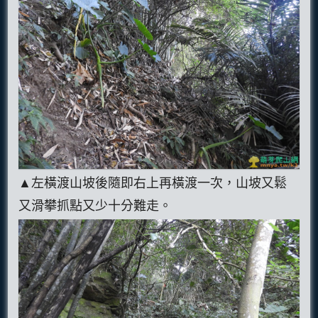
▲左橫渡山坡後隨即右上再橫渡一次，山坡又鬆
又滑攀抓點又少十分難走。