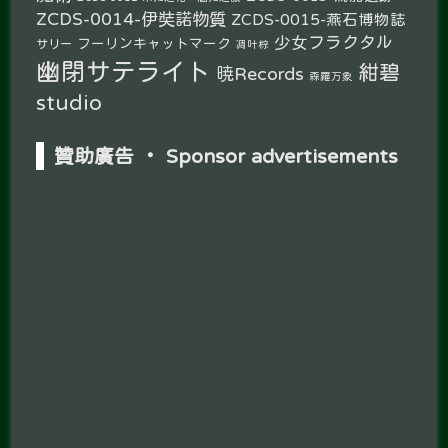
ZCDS-0014-伊奘諾物質
ZCDS-0015-燕石博物誌
少女フラクタル
フーリンキャットマーク
サリー
凋叶棕
幽閉サテライト
紺碧
暁Records
森羅万象
studio
贊助廣告 ‧ Sponsor advertisements