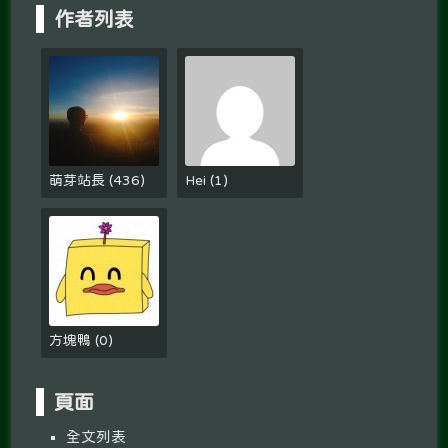
作者列表
萌芽站長
(
436
)
Hei
(
1
)
方塊鴨
(
0
)
頁面
全文列表