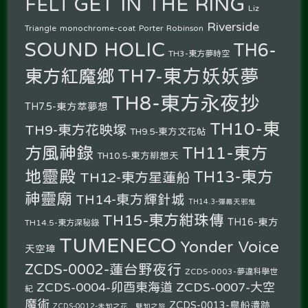
GET IN THE RING
FELT
Liz
Riverside
Triangle
monochrome-coat
Porter Robinson
SOUND HOLIC
TH6-
TH3-東方夢時空
TH7-東方妖妖夢
東方紅魔鄉
TH8-東方永夜抄
TH7.5-東方萃夢想
TH10-東
TH9-東方花映塚
TH9.5-東方文花帖
方風神錄
TH11-東方
TH10.5-東方緋想天
地靈殿
TH13-東方
TH12-東方星蓮船
神靈廟
TH14-東方輝針城
TH14.3-彈幕天邪鬼
TH15-東方紺珠傳
TH16-東方
TH14.5-東方深秘錄
TUMENECO
Yonder Voice
天空璋
ZCDS-0002-蓮台野夜行
ZCDS-0003-夢違科學世
ZCDS-0004-卯酉東海道
ZCDS-0007-大空
紀
魔術
ZCDS-0013-鳥船遺跡
ZCDS-0012-未知之花 魅知之旅