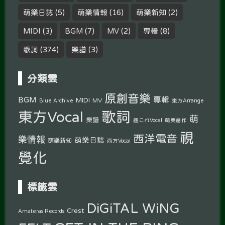
萌樂日誌
(5)
萌樂情報
(16)
萌樂新知
(2)
MIDI
(3)
BGM
(7)
MV
(2)
專輯
(8)
歌詞
(374)
樂譜
(3)
分類雲
原創音樂
專輯
BGM
MIDI
MV
Blue Archive
東方Arrange
東方Vocal
歌詞
萌
樂譜
艦これVocal
萌樂創作
視
西洋電音
樂情報
萌樂日誌
萌樂新知
西方Vocal
覺化
標籤雲
DiGiTAL WiNG
Crest
Amateras Records