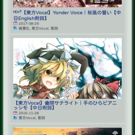
ᴴᴰ⁶⁰【東方Vocal】Yonder Voice｜桜風の誓い【中
日English附詞】
2017-08-29
視覺化, 東方Vocal, 歌詞
【東方Vocal】幽閉サテライト｜手のひらピアニ
ッシモ【中日附詞】
2015-11-28
東方Vocal, 歌詞