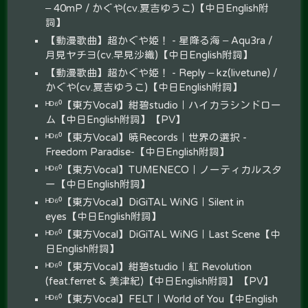
– 40mP / かぐや(cv.夏吉ゆうこ)【中日English附
詞】
【動漫歌曲】超かぐや姫！ - 星降る海 – Aqu3ra /
月見ヤチヨ(cv.早見沙織)【中日English附詞】
【動漫歌曲】超かぐや姫！ - Reply – kz(livetune) /
かぐや(cv.夏吉ゆうこ)【中日English附詞】
ᴴᴰ⁶⁰【東方Vocal】紺碧studio｜ハイカラシンドロー
ム【中日English附詞】【PV】
ᴴᴰ⁶⁰【東方Vocal】暁Records｜世界の選択 -
Freedom Paradise-【中日English附詞】
ᴴᴰ⁶⁰【東方Vocal】TUMENECO｜ノーティカルスタ
ー【中日English附詞】
ᴴᴰ⁶⁰【東方Vocal】DiGiTAL WiNG｜Silent in
eyes【中日English附詞】
ᴴᴰ⁶⁰【東方Vocal】DiGiTAL WiNG｜Last Scene【中
日English附詞】
ᴴᴰ⁶⁰【東方Vocal】紺碧studio｜紅 Revolution
(feat.ferret & 美津紀)【中日English附詞】【PV】
ᴴᴰ⁶⁰【東方Vocal】FELT｜World of You【中English