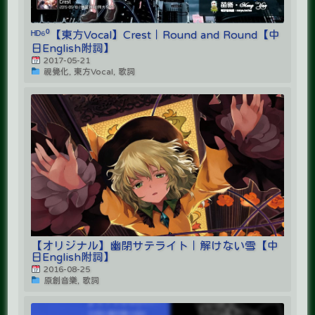
ᴴᴰ⁶⁰【東方Vocal】Crest｜Round and Round【中
日English附詞】
2017-05-21
視覺化, 東方Vocal, 歌詞
【オリジナル】幽閉サテライト｜解けない雪【中
日English附詞】
2016-08-25
原創音樂, 歌詞