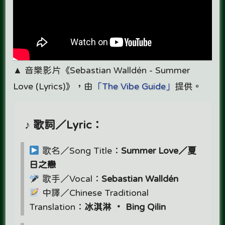
▲ 音樂影片《Sebastian Walldén - Summer
Love (Lyrics)》，由
「The Vibe Guide」
提供。
♪ 歌詞／Lyric：
歌名／Song Title：
Summer Love／夏
日之戀
歌手／Vocal：
Sebastian Walldén
中譯／Chinese Traditional
Translation：
冰淇淋 ‧ Bing Qilin