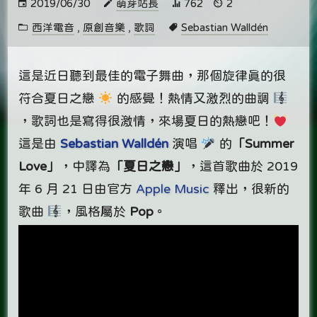
2019/06/30
萌芽站長
762
2
西洋電音
,
原創音樂
,
歌詞
Sebastian Walldén
這是近日聽到最佳的電子舞曲，那個旋律真的很
符合夏日之戀
的感覺！熱情又激烈的曲調
，歌詞也是寫得很激情，來場夏日的熱戀吧！
這是由
Sebastian Walldén
演唱
的
「Summer
Love」
，中譯為
「夏日之戀」
，這首歌曲於 2019
年 6 月 21 日由官方
Apple Music
釋出，很新的
歌曲
，風格屬於
Pop
。