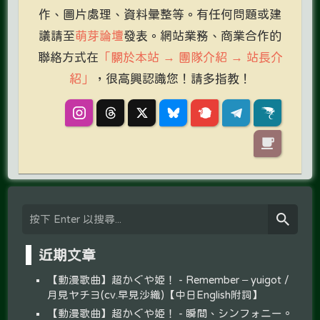
作、圖片處理、資料彙整等。有任何問題或建
議請至
萌芽論壇
發表。網站業務、商業合作的
聯絡方式在
「關於本站 → 團隊介紹 → 站長介
紹」
，很高興認識您！請多指教！
近期文章
【動漫歌曲】超かぐや姫！ - Remember – yuigot /
月見ヤチヨ(cv.早見沙織)【中日English附詞】
【動漫歌曲】超かぐや姫！ - 瞬間、シンフォニー。