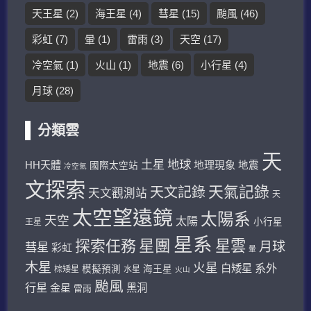
天王星
(2)
海王星
(4)
彗星
(15)
颱風
(46)
彩虹
(7)
暈
(1)
雷雨
(3)
天空
(17)
冷空氣
(1)
火山
(1)
地震
(6)
小行星
(4)
月球
(28)
分類雲
天
土星
地球
HH天體
地理現象
地震
國際太空站
冷空氣
文探索
天氣記錄
天文記錄
天文觀測站
天
太空望遠鏡
太陽系
天空
太陽
小行星
王星
星系
探索任務
星團
星雲
月球
彗星
彩虹
暈
木星
火星
系外
白矮星
模擬預測
海王星
棕矮星
水星
火山
颱風
行星
金星
黑洞
雷雨