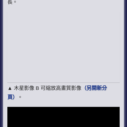
長。
▲ 木星影像 B 可縮放高畫質影像
（另開新分
頁）
。