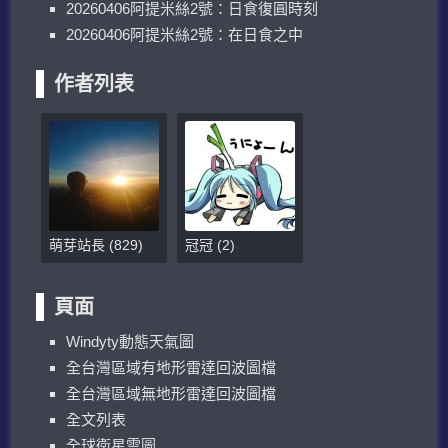
20260406阿提米絲2號：日食復圓時刻
20260406阿提米絲2號：在日食之中
作者列表
萌芽站長
(
829
)
冠冠
(
2
)
頁面
W​​indyty動態天氣圖
全台灣區域有地形雷達回波圖檔
全台灣區域無地形雷達回波圖檔
全文列表
全球衛星雲圖