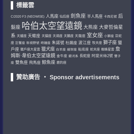
標籤雲
劍魚座
后
人馬座
半人馬座
C/2020 F3 (NEOWISE)
仙后座
卡西尼號
哈伯太空望遠鏡
髮座
大熊座
大麥哲倫星
室女座
系
天蠍座
天龍座
天爐座
天貓座
天鴿座
天鵝座
小獅座
巨蛇
獅子座
獵
朱諾號
杜鵑座
波江座
座
巨蟹座
新視野號
時鐘座
牧夫座
獵犬座
詹
戶座
船底座
獵戶座大星雲
白羊座
繪架座
蛇夫座
蜘蛛星雲
姆斯·韋伯太空望遠鏡
金牛座
長蛇座
阿提米絲2號
銀河系
雙子
鯨魚座
雙魚座
飛馬座
座
鹿豹座
贊助廣告 ‧ Sponsor advertisements