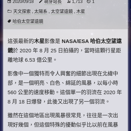
2020/09/18
萌芽站長
1,713
1
天文探索
,
太陽系
,
太空望遠鏡
,
木星
哈伯太空望遠鏡
這張最新的
木星
影像是
NASA/ESA 哈伯太空望遠
鏡
於 2020 年 8 月 25 日拍攝的，當時這顆行星距
離地球 6.53 億公里。
影像中一個獨特而令人興奮的細節出現在北緯中
部，是一個明亮、白色、綿延的風暴，以每小時
560 公里的速度移動。這個單一的羽流在 2020 年
8 月 18 日爆發，此後又出現了另一個羽流。
雖然在這個地區出現風暴很常見，往往是一次出
現好幾個，但這個特殊的擾動似乎比以前在風暴