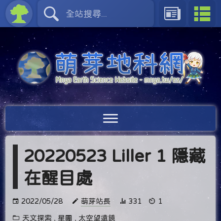
20220523 Liller 1 隱藏
在醒目處
2022/05/28
萌芽站長
331
1
天文探索
,
星團
,
太空望遠鏡