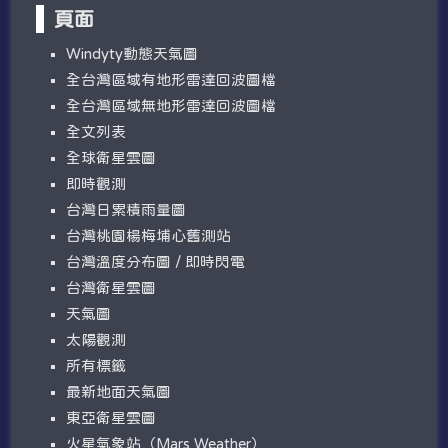
頁面
W​​indyty動態天氣圖
全台灣區域有地形雷達回波圖檔
全台灣區域無地形雷達回波圖檔
全文列表
全球衛星雲圖
即時觀測
台灣日累積雨量圖
台灣桃園楊梅埔心舊測站
台灣溫度分布圖 / 即時閃電
台灣衛星雲圖
天氣圖
太陽觀測
所有標籤
最新地面天氣圖
東亞衛星雲圖
火星氣象站（Mars Weather）