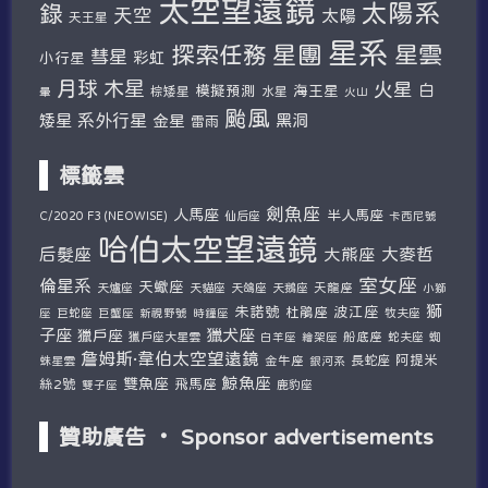
太空望遠鏡
太陽系
錄
天空
太陽
天王星
星系
探索任務
星團
星雲
彗星
彩虹
小行星
木星
月球
火星
白
模擬預測
海王星
棕矮星
水星
暈
火山
颱風
系外行星
矮星
金星
黑洞
雷雨
標籤雲
劍魚座
人馬座
半人馬座
仙后座
C/2020 F3 (NEOWISE)
卡西尼號
哈伯太空望遠鏡
后髮座
大麥哲
大熊座
室女座
倫星系
天蠍座
天爐座
天貓座
天鴿座
天鵝座
天龍座
小獅
獅
朱諾號
波江座
杜鵑座
巨蛇座
牧夫座
座
巨蟹座
新視野號
時鐘座
子座
獵犬座
獵戶座
獵戶座大星雲
船底座
蛇夫座
蜘
白羊座
繪架座
詹姆斯·韋伯太空望遠鏡
阿提米
蛛星雲
金牛座
長蛇座
銀河系
鯨魚座
雙魚座
絲2號
飛馬座
鹿豹座
雙子座
贊助廣告 ‧ Sponsor advertisements