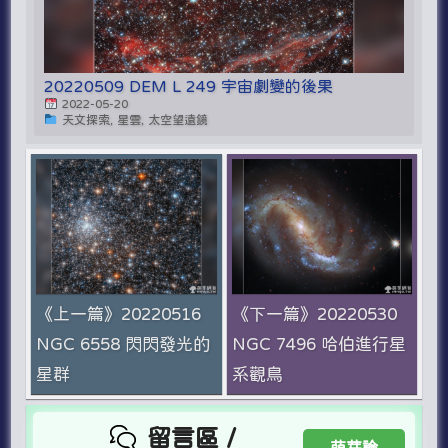
20220509 DEM L 249 宇宙劇變的後果
2022-05-20
天文探索, 星雲, 太空望遠鏡
《上一篇》20220516
《下一篇》20220530
NGC 6558 閃閃發光的
NGC 7496 哈伯進行星
星群
系觀鳥
留言區 /
萌芽論