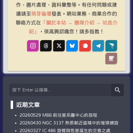
作、圖片處理、資料彙整等。有任何問題或建
議請至
萌芽論壇
發表。網站業務、商業合作的
聯絡方式在
「關於本站 → 團隊介紹 → 站長介
紹」
，很高興認識您！請多指教！
近期文章
20260529 M88 前往星系團中心的旅程
20260430 NGC 3137 熟悉鄰近區域中的璀璨螺旋
20260327 IC 486 旋臂與恆星誕生的交會之處