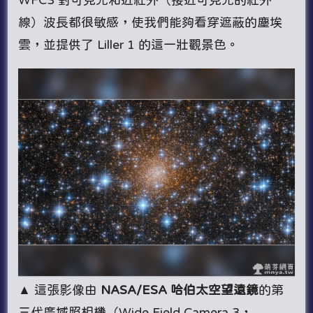
線）波長都很敏感，使我們能夠看穿遮蔽的塵埃
雲，並提供了 Liller 1 的這一壯觀景色。
▲ 這張影像由
NASA/ESA 哈伯太空望遠鏡
的第
三代廣域照相機（Wide Field Camera 3，