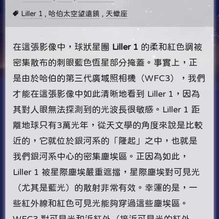
Liller 1
,
哈伯太空望遠鏡
,
天蠍座
在這張影像中，球狀星團
Liller 1
的柔和紅色調被
密集散布的刺眼藍色恆星部分掩蓋。事實上，正
是由於哈伯的第三代廣域照相機（WFC3），我們
才能在這張影像中如此清晰地看到 Liller 1，因為
其對人眼無法探測到的光波長很敏感。Liller 1 距
離地球只有3萬光年，從天文學的角度來說是比較
近的，它就位於銀河系的「隆起」之中，也就是
我們銀河系中心的密集塵埃區。正因為如此，
Liller 1 被星際塵埃嚴重遮擋，星際塵埃對可見光
（尤其是藍光）的散射非常有效。幸運的是，一
些紅外線和紅色可見光能夠穿過這些塵埃區。
WFC3 對可見光和近紅外（接近可見光的紅外