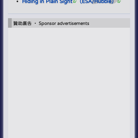
Hiding in Plain Sight
（ESA/Hubble）
贊助廣告 ‧ Sponsor advertisements