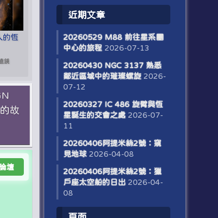
近期文章
迷人的恆
20260529 M88 前往星系團
中心的旅程
2026-07-13
望遠鏡
20260430 NGC 3137 熟悉
鄰近區域中的璀璨螺旋
2026-
07-12
GN
20260327 IC 486 旋臂與恆
星的故
星誕生的交會之處
2026-07-
11
20260406阿提米絲2號：窺
見地球
2026-04-08
論壇
20260406阿提米絲2號：獵
戶座太空船的日出
2026-04-
08
頁面