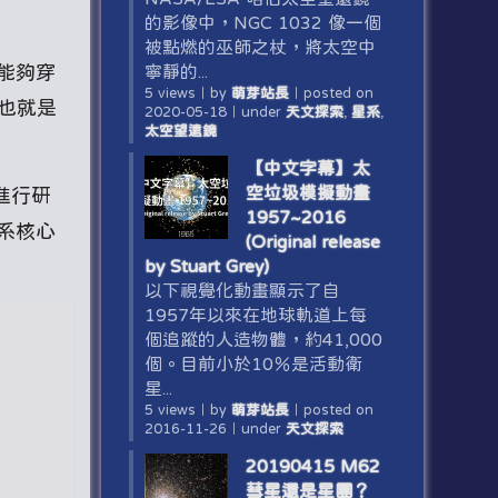
的影像中，NGC 1032 像一個
被點燃的巫師之杖，將太空中
種能夠穿
寧靜的...
5 views
｜
by
萌芽站長
｜
posted on
，也就是
2020-05-18
｜
under
天文探索
,
星系
,
太空望遠鏡
【中文字幕】太
空垃圾模擬動畫
進行研
1957~2016
系核心
(Original release
by Stuart Grey)
以下視覺化動畫顯示了自
1957年以來在地球軌道上每
個追蹤的人造物體，約41,000
個。目前小於10％是活動衛
星...
5 views
｜
by
萌芽站長
｜
posted on
2016-11-26
｜
under
天文探索
20190415 M62
彗星還是星團？