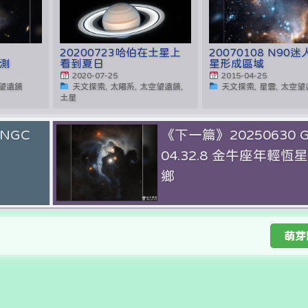
20200723哈伯在土星上
20070108 N90
探測
看到夏日
星形成區域
2020-07-25
2015-04-25
空望遠鏡
天文探索, 太陽系, 太空望遠鏡,
天文探索, 星雲, 太空
土星
 NGC
《下一篇》20250630 
04.32.8 金牛座年輕恆
鄉
萌芽