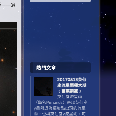
系——擁
熱門文章
20170813英仙
座流星雨極大期
﹝苗栗銅鑼﹞
英仙座流星雨
（學名Perseids）是以英仙座
γ星附近為輻射點出現的流星
雨，也稱英仙座γ流星雨。每