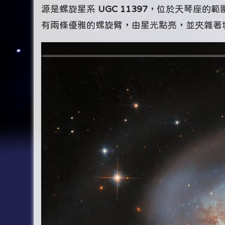
源是螺旋星系
UGC 11397
，位於天琴座的範圍
有兩條優雅的螺旋臂，由星光點亮，並夾雜著