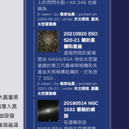
上的閃閃光點。KK 246 也被
稱為...
5 views
｜
by
萌芽站長
｜
posted on
2020-05-20
｜
under
天文探索
,
星系
,
太空望遠鏡
20210920 ESO
520-21 關於星
團和星座
這個閃亮的星域
是由 NASA/ESA 哈伯太空望
遠鏡的第三代廣域照相機和先
進巡天照相機拍攝的，它包含
了 ESO...
5 views
｜
by
萌芽站長
｜
posted on
2021-09-21
｜
under
天文探索
,
星團
,
太空望遠鏡
大質量黑
20180514 NGC
將墜入黑
1032 喬裝的螺
波段發
旋
在這幅來自
會遮蔽這
NASA/ESA 哈伯太空望遠鏡