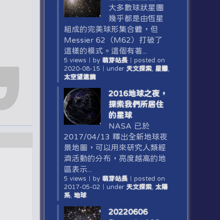
大多數球狀星團
幾乎都是由恆星
組成的完美球形集合體，但
Messier 62（M62）打破了
這樣的模式。這個有著...
5 views
｜
by
萌芽站長
｜
posted on
2020-08-15
｜
under
天文探索
,
星團
,
太空望遠鏡
2016地球之夜，
探索我們所居住
的星球
NASA 已於
2017/04/13 釋出全新地球夜
景地圖，可以用來研究人類經
濟活動的分布，亮度越高的地
區表示...
5 views
｜
by
萌芽站長
｜
posted on
2017-05-02
｜
under
天文探索
,
太陽
系
,
地球
20220606