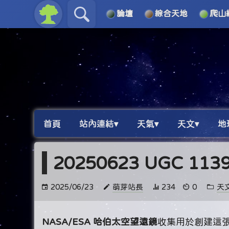
論壇
綜合天地
爬山
關於
導覽
首頁
站內連結▾
天氣▾
天文▾
地
20250623 UGC 11
2025/06/23
萌芽站長
234
0
天
NASA/ESA 哈伯太空望遠鏡
收集用於創建這張