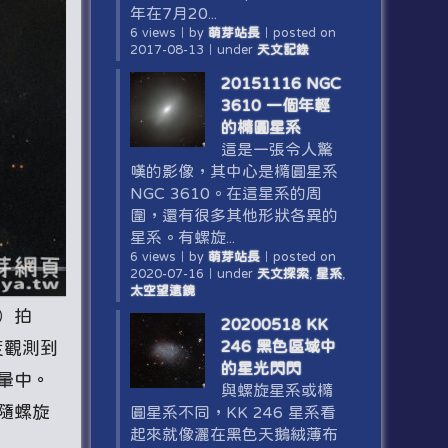
年在7月20...
6 views
｜
by
萌芽站長
｜
posted on
2017-08-13
｜
under
天文記錄
20151116 NGC
3610 一個年輕
的橢圓星系
這是一張令人驚
嘆的影像，其中心是橢圓星系
NGC 3610。在這星系的周
圍，還有很多其他形狀各異的
星系。有螺旋...
6 views
｜
by
萌芽站長
｜
posted on
2020-07-16
｜
under
天文探索
,
星系
,
太空望遠鏡
S）拍
20200518 KK
246 黑色區域中
度觀測到
的星光閃閃
暈中。
與螺旋星系或橢
隨螺旋
圓星系不同，KK 246 星系看
起來就像灑在黑色天鵝絨薄布