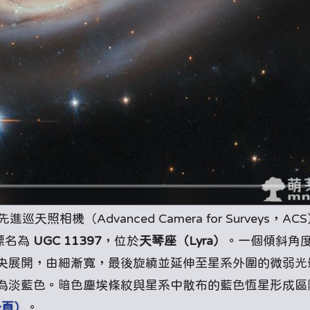
先進巡天照相機（Advanced Camera for Surveys，AC
目標名為
UGC 11397
，位於
天琴座（Lyra）
。一個傾斜角
央展開，由細漸寬，最後旋繞並延伸至星系外圍的微弱光
為淡藍色。暗色塵埃條紋與星系中散布的藍色恆星形成區
分頁）
。