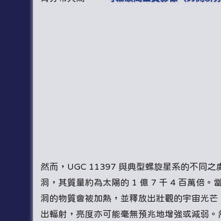
然而，UGC 11397 與典型螺旋星系的不
洞，其質量約為太陽的 1 億 7 千 4 百
洞的物質會被加熱，並釋放出壯觀的宇宙光芒
出輻射，亮度亦可能毫無預兆地增強或減弱。然而