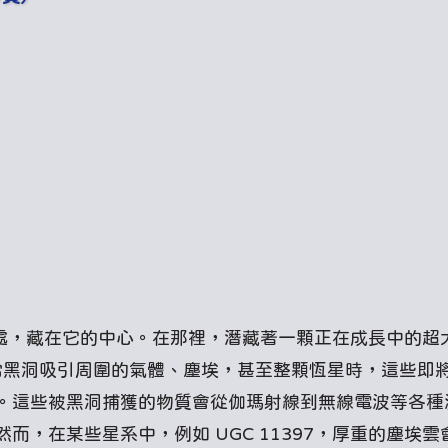
同之處，藏在它的中心。在那裡，潛藏著一顆正在成長中的超
萬倍。當黑洞吸引周圍的氣體、塵埃，甚至整顆恆星時，這些即
。這些被黑洞捕獲的物質會從伽瑪射線到無線電波等各種
，在某些星系中，例如 UGC 11397，厚重的塵埃雲