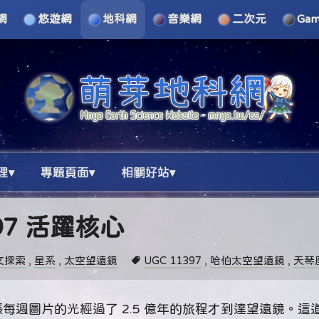
網
悠遊網
地科網
音樂網
二次元
Ga
理▾
專題頁面▾
相關好站▾
397 活躍核心
文探索
,
星系
,
太空望遠鏡
UGC 11397
,
哈伯太空望遠鏡
,
天琴
每週圖片的光經過了 2.5 億年的旅程才到達望遠鏡。這