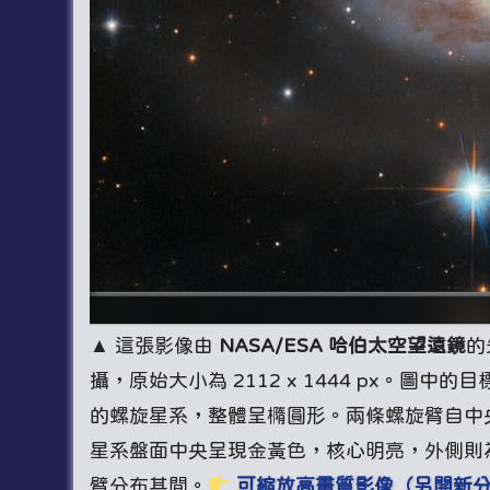
▲ 這張影像由
NASA/ESA 哈伯太空望遠鏡
的
攝，原始大小為 2112 x 1444 px。圖中的
的螺旋星系，整體呈橢圓形。兩條螺旋臂自中
星系盤面中央呈現金黃色，核心明亮，外側則
臂分布其間。
可縮放高畫質影像（另開新