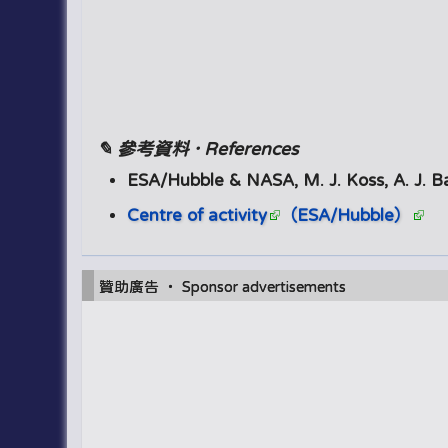
✎ 參考資料 · References
ESA/Hubble & NASA, M. J. Koss, A. J. B
Centre of activity
（ESA/Hubble）
贊助廣告 ‧ Sponsor advertisements