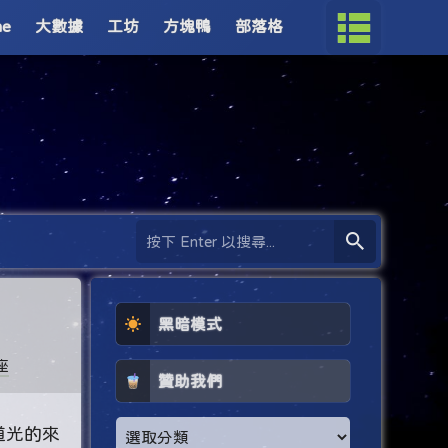
me
大數據
工坊
方塊鴨
部落格
黑暗模式
座
贊助我們
道光的來