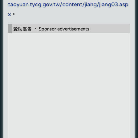
taoyuan.tycg.gov.tw/content/jiang/jiang03.asp
x
。
贊助廣告 ‧ Sponsor advertisements