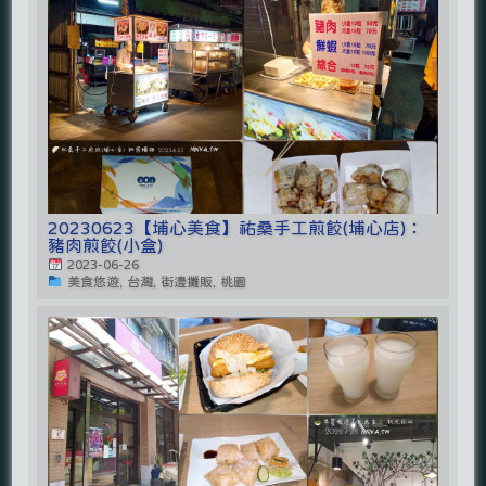
20230623【埔心美食】祐桑手工煎餃(埔心店)：
豬肉煎餃(小盒)
2023-06-26
美食悠遊, 台灣, 街邊攤販, 桃園