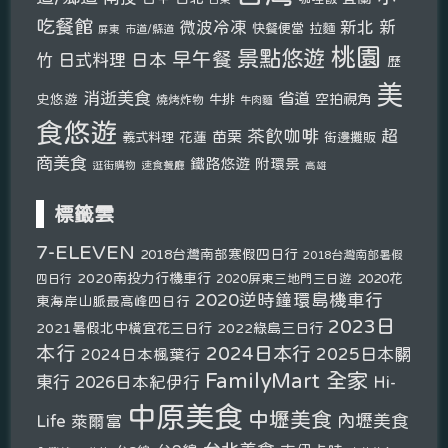
吃餐館
新北
新
微波冷凍
快餐便當
拉麵
市道/縣道
屏東
桃園
景點悠遊
早午餐
竹
日式料理
日本
歷
美
消逝美食
省道
史悠遊
空拍視角
燒烤炸物
牛排
牛肉麵
食悠遊
茶飲咖啡
超
苗栗
義式料理
花蓮
街邊攤販
商美食
鐵路悠遊
附環景
逛街購物
速食餐廳
高雄
標籤雲
7-ELEVEN
2018台灣南部寒假四日行
2018台灣南部暑假
2020南投力行機車行
2020花
2020屏東三地門三日遊
四日行
2020逆時鐘環島機車行
東海岸山脈最高峰四日行
2023日
2021暑假北中橫宜花三日行
2022綠島三日行
本行
2024日本行
2025日本關
2024日本楓葉行
FamilyMart 全家
東行
2026日本紀伊行
Hi-
中原美食
中壢美食
內壢美食
Life 萊爾富