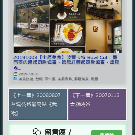
20191003【中原美食】波爾卡特 Bowl Cut：墨
西哥肉醬起司歐姆蛋、德腸紅醬起司歐姆蛋、燻雞
�...
2019-10-03
美食悠遊, 台灣, 早午餐, 茶飲咖啡, 消逝美食, 桃園
《上一篇》20080807
《下一篇》20070113
台灣公路最高點《武
太極峽谷
嶺》
留言區 /