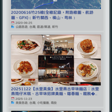
20200616竹25線(全線記錄，附路線圖、航跡
圖、GPX)﹝新竹關西、橫山、芎林﹞
2020-06-25
公路悠遊, 台灣, 區道/鄉道, 新竹
20251122【水里美食】水里燕古早味麵店：水里
燕筒仔米糕、古早味招牌黃麵、陽春麵、餛飩�...
2025-11-23
美食悠遊, 台灣, 小吃餐館, 南投