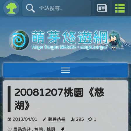
20081207桃園《慈
湖》
2013/04/01
萌芽站長
295
1
景點悠遊
,
台灣
,
桃園