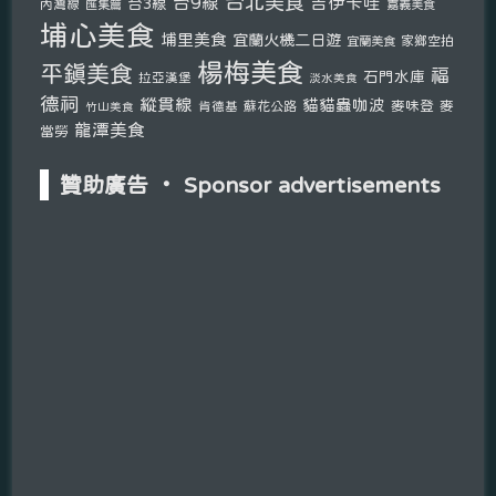
台北美食
台9線
吉伊卡哇
台3線
內灣線
匯集篇
嘉義美食
埔心美食
埔里美食
宜蘭火機二日遊
宜蘭美食
家鄉空拍
楊梅美食
平鎮美食
福
石門水庫
拉亞漢堡
淡水美食
德祠
縱貫線
貓貓蟲咖波
麥味登
麥
肯德基
蘇花公路
竹山美食
龍潭美食
當勞
贊助廣告 ‧ Sponsor advertisements