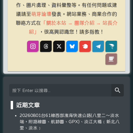
作、圖片處理、資料彙整等。有任何問題或建
議請至
萌芽論壇
發表。網站業務、商業合作的
聯絡方式在
「關於本站 → 團隊介紹 → 站長介
紹」
，很高興認識您！請多指教！
近期文章
20260801台61線西部濱海快速公路(八里二～淡水
端，附路線圖、航跡圖、GPX)、淡江大橋﹝新北八
里、淡水﹞