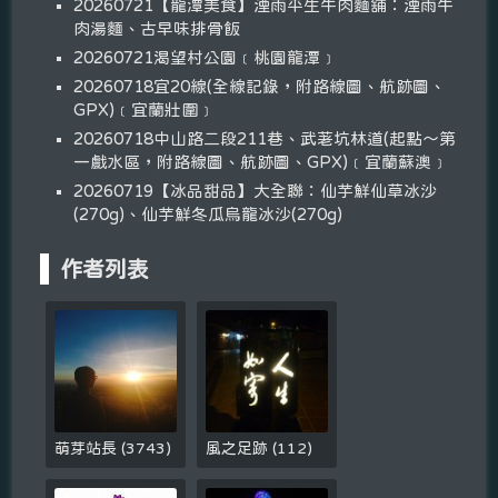
20260721【龍潭美食】湮雨平生牛肉麵舖：湮雨牛
肉湯麵、古早味排骨飯
20260721渴望村公園﹝桃園龍潭﹞
20260718宜20線(全線記錄，附路線圖、航跡圖、
GPX)﹝宜蘭壯圍﹞
20260718中山路二段211巷、武荖坑林道(起點～第
一戲水區，附路線圖、航跡圖、GPX)﹝宜蘭蘇澳﹞
20260719【冰品甜品】大全聯：仙芋鮮仙草冰沙
(270g)、仙芋鮮冬瓜烏龍冰沙(270g)
作者列表
萌芽站長
(
3743
)
風之足跡
(
112
)