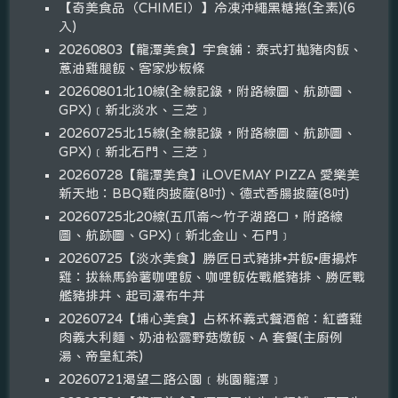
【奇美食品（CHIMEI）】冷凍沖繩黑糖捲(全素)(6
入)
20260803【龍潭美食】宇食舖：泰式打拋豬肉飯、
蔥油雞腿飯、客家炒粄條
20260801北10線(全線記錄，附路線圖、航跡圖、
GPX)﹝新北淡水、三芝﹞
20260725北15線(全線記錄，附路線圖、航跡圖、
GPX)﹝新北石門、三芝﹞
20260728【龍潭美食】iLOVEMAY PIZZA 愛樂美
新天地：BBQ雞肉披薩(8吋)、德式香腸披薩(8吋)
20260725北20線(五爪崙～竹子湖路口，附路線
圖、航跡圖、GPX)﹝新北金山、石門﹞
20260725【淡水美食】勝匠日式豬排•丼飯•唐揚炸
雞：拔絲馬鈴薯咖哩飯、咖哩飯佐戰艦豬排、勝匠戰
艦豬排丼、起司瀑布牛丼
20260724【埔心美食】占杯杯義式餐酒館：紅醬雞
肉義大利麵、奶油松露野菇燉飯、A 套餐(主廚例
湯、帝皇紅茶)
20260721渴望二路公園﹝桃園龍潭﹞