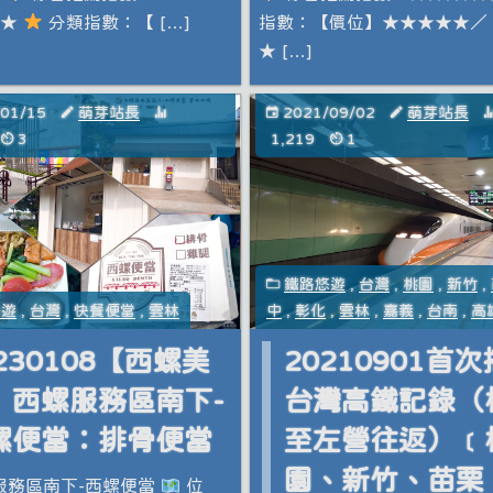
★★
分類指數：【 […]
指數：【價位】★★★★★／
★ […]
/01/15
萌芽站長
2021/09/02
萌芽站長
3
1,219
1
鐵路悠遊
,
台灣
,
桃園
,
新竹
,
悠遊
,
台灣
,
快餐便當
,
雲林
中
,
彰化
,
雲林
,
嘉義
,
台南
,
高
230108【西螺美
20210901首
】西螺服務區南下-
台灣高鐵記錄（
螺便當：排骨便當
至左營往返）﹝
園、新竹、苗栗
服務區南下-西螺便當
位