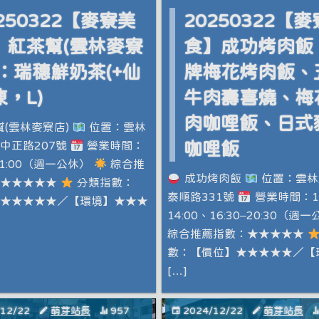
250322【麥寮美
20250322【
】紅茶幫(雲林麥寮
食】成功烤肉飯
)：瑞穗鮮奶茶(+仙
牌梅花烤肉飯、
，L)
牛肉壽喜燒、梅
肉咖哩飯、日式
(雲林麥寮店)
位置：雲林
中正路207號
營業時間：
咖哩飯
–21:00（週一公休）
綜合推
成功烤肉飯
位置：雲林
：★★★★★
分類指數：
泰順路331號
營業時間：11
★★★★★／【環境】★★★
14:00、16:30–20:30（週
綜合推薦指數：★★★★★
數：【價位】★★★★★／【
[…]
/12/22
萌芽站長
957
2024/12/22
萌芽站長