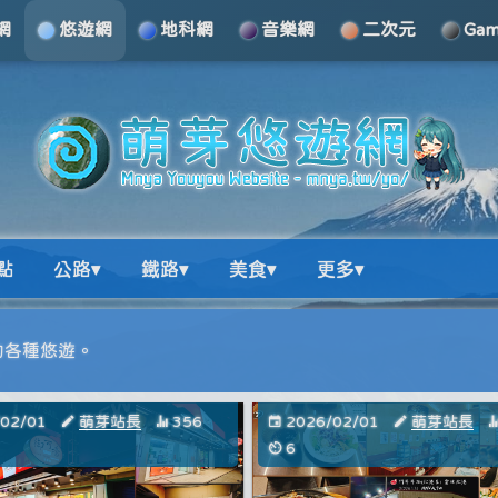
網
悠遊網
地科網
音樂網
二次元
Ga
點
公路▾
鐵路▾
美食▾
更多▾
）的各種悠遊。
/02/01
萌芽站長
356
2026/02/01
萌芽站長
6