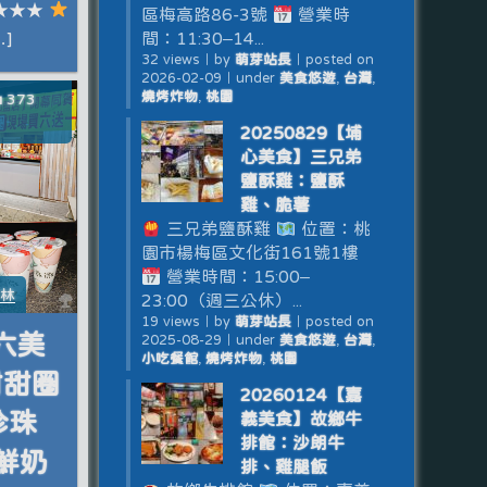
★★★
區梅高路86-3號
營業時
]
間：11:30–14...
32 views
｜
by
萌芽站長
｜
posted on
2026-02-09
｜
under
美食悠遊
,
台灣
,
燒烤炸物
,
桃園
373
20250829【埔
心美食】三兄弟
鹽酥雞：鹽酥
雞、脆薯
三兄弟鹽酥雞
位置：桃
園市楊梅區文化街161號1樓
營業時間：15:00–
雲林
23:00（週三公休）...
19 views
｜
by
萌芽站長
｜
posted on
斗六美
2025-08-29
｜
under
美食悠遊
,
台灣
,
小吃餐館
,
燒烤炸物
,
桃園
甜甜圈
20260124【嘉
珍珠
義美食】故鄉牛
排館：沙朗牛
鮮奶
排、雞腿飯