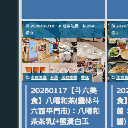
2026/01/18
萌芽站長
294
2026
0
2
美食悠遊
,
台灣
,
茶飲咖啡
,
雲林
美食
20260117【斗六美
20
食】八曜和茶(雲林斗
食
六西平門市)：八曜和
館
茶茶乳(+蜜漬白玉
醬