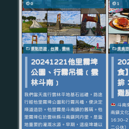
0
1
景點悠遊
,
台灣
,
雲林
美食
20241221他里霧埤
20
公園、行霧吊橋﹝雲
食
林斗南﹞
排
雞
我們當天進行雲林平地基石巡禮，路途
行經他里霧埤公園和行霧吊橋，便決定
斗南
順道造訪。他里霧是斗南鎮的舊稱。他
南鎮文化
里霧埤位於雲林縣斗南鎮阿丹里，是當
16:30–
地重要的灌溉水源。早期，這座埤塘以
二公休