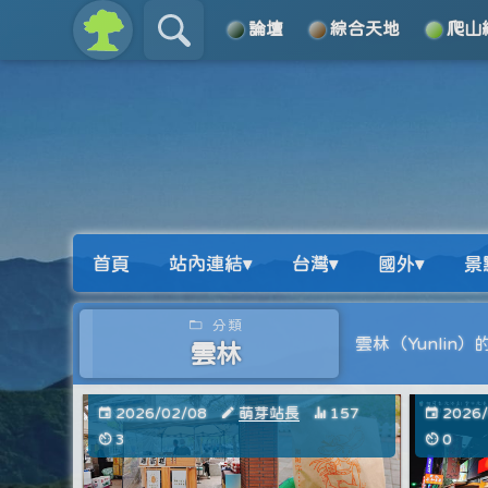
論壇
綜合天地
爬山
關於
導覽
首頁
站內連結▾
台灣▾
國外▾
景
分類
雲林（Yunlin
雲林
2026/02/08
萌芽站長
157
2026
3
0