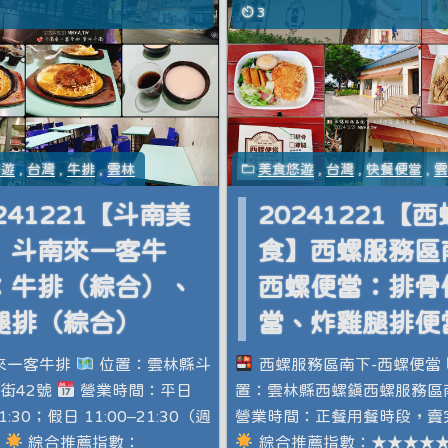
3
悠遊
,
台灣
,
牛排
,
雲林
美食悠遊
,
台灣
,
快餐便當
,
241221【斗南美
20241221【
】斗南來一客牛
食】西螺服務區
：牛排（綜合）、
西螺便當：排骨
腿排（綜合）
當、炸雞腿排便
來一客牛排
位置：雲林縣斗
西螺服務區南下-西螺便當
街42號
營業時間：平日
置：雲林縣西螺鎮西螺服務區
21:30；假日 11:00–21:30（週
營業時間：正餐用餐時段，賣
）
綜合推薦指數：
綜合推薦指數：★★★★