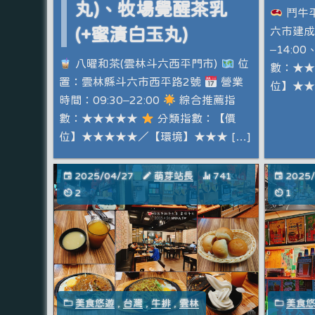
丸)、牧場覺醒茶乳
鬥牛
(+蜜漬白玉丸)
六市建成
–14:00
八曜和茶(雲林斗六西平門市)
位
數：★
置：雲林縣斗六市西平路2號
營業
位】★★
時間：09:30–22:00
綜合推薦指
數：★★★★★
分類指數：【價
位】★★★★★／【環境】★★★ […]
2025/04/27
萌芽站長
741
2025
2
1
美食悠遊
,
台灣
,
牛排
,
雲林
美食