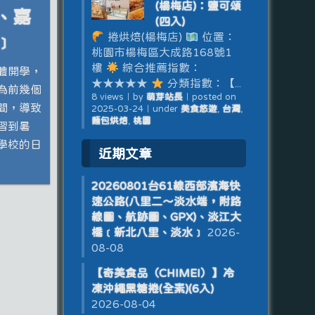
(楊梅店)：鹽可頌
、嘉
(四入)
捲烘焙(楊梅店)
位置：
﹞
桃園市楊梅區大成路168號1
樓
綜合推薦指數：
體開學，
★★★★★
分類指數：【...
為前幾個
8 views
｜
by
萌芽站長
｜
posted on
間，導致
2025-03-24
｜
under
美食悠遊
,
台灣
,
麵包烘焙
,
桃園
習到暑
學校的日
近期文章
20260801台61線西部濱海快
速公路(八里二～淡水端，附路
線圖、航跡圖、GPX)、淡江大
橋﹝新北八里、淡水﹞
2026-
08-08
【奇美食品（CHIMEI）】冷
凍沖繩黑糖捲(全素)(6入)
2026-08-04