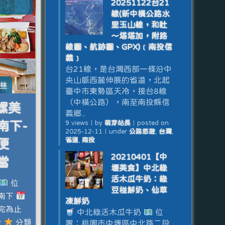
20251122台21
線(新中橫公路水
里玉山線，和社
～塔塔加，附路
線圖、航跡圖、GPX)﹝南投信
義﹞
台21線，是台灣西部一條沿中
央山脈西麓伸展的省道，北起
雲林
臺中市東勢區天冷，接台8線
（中橫公路），南至南投縣信
西螺美
義鄉...
南下-
9 views
｜
by
萌芽站長
｜
posted on
2025-12-11
｜
under
公路悠遊
,
台灣
,
省道
,
南投
便
20210401【中
當
壢美食】中北綠
活木瓜牛奶：綠
位
豆椪鮮奶、仙草
南下
凍鮮奶
完為止
中北綠活木瓜牛奶
位
★
分類
置：桃園市中壢區中北路二段