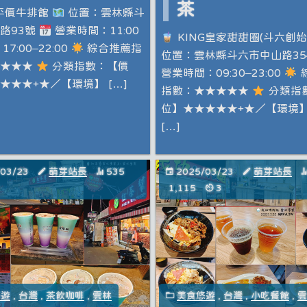
茶
平價牛排館
位置：​雲林縣斗
路93號
營業時間：11:00
KING皇家甜甜圈(斗六創始
、17:00–22:00
綜合推薦指
位置：雲林縣斗六市中山路35
★★★★
分類指數：【價
營業時間：09:30–23:00
★★★+★／【環境】 […]
指數：★★★★★
分類指
位】★★★★★+★／【環境
[…]
/03/23
萌芽站長
535
2025/03/23
萌芽站長
1,115
3
悠遊
,
台灣
,
茶飲咖啡
,
雲林
美食悠遊
,
台灣
,
小吃餐館
,