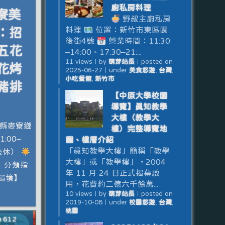
廚私房料理
麥寮美
野叔主廚私房
料理
位置：新竹市東區園
：招
後街4號
營業時間：11:30
五花
–14:00、17:30–21:...
11 views
｜
by
萌芽站長
｜
posted on
花烤
2025-06-27
｜
under
美食悠遊
,
台灣
,
小吃餐館
,
新竹市
豬排
【中原大學校園
導覽】真知教學
大樓（教學大
縣麥寮鄉
樓）完整導覽地
:00–
圖、樓層介紹
「真知教學大樓」簡稱「教學
一公休）
大樓」或「教學樓」，2004
分類指
年 11 月 24 日正式揭幕啟
環境】
用，花費約二億六千餘萬...
10 views
｜
by
萌芽站長
｜
posted on
2019-10-08
｜
under
校園悠遊
,
台灣
,
桃園
612