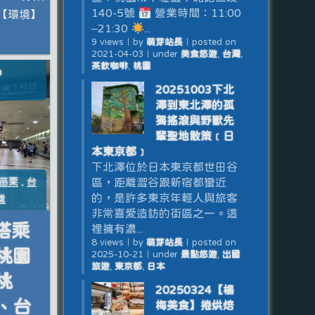
140-5號
營業時間：11:00
【環境】
–21:30
...
9 views
｜
by
萌芽站長
｜
posted on
2021-04-03
｜
under
美食悠遊
,
台灣
,
茶飲咖啡
,
桃園
20251003下北
澤到東北澤的孤
獨搖滾與野獸先
輩聖地散策﹝日
本東京都﹞
下北澤位於日本東京都世田谷
區，距離澀谷跟新宿都蠻近
苗栗
,
台
的，是許多東京年輕人與旅客
雄
非常喜愛造訪的街區之一。這
次搭乘
裡擁有濃...
8 views
｜
by
萌芽站長
｜
posted on
桃園
2025-10-21
｜
under
景點悠遊
,
出國
旅遊
,
東京都
,
日本
桃
20250324【楊
、台
梅美食】捲烘焙