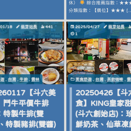
休）
綜合推薦指數：★★
分類指數：【價位】★★★ […
/01/18
萌芽站長
441
2025/04/27
萌芽站長
1
悠遊
,
台灣
,
牛排
,
雲林
美食悠遊
,
台灣
,
茶飲咖啡
,
260117【斗六美
20250426【
】鬥牛平價牛排
食】KING皇家
：特製牛排(雙
(斗六創始店)：
)、特製豬排(雙醬)
鮮奶茶、仙草凍