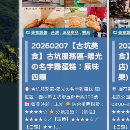
美食悠遊
,
台灣
,
冰品甜品
,
雲林
美食
20260207【古坑美
20
食】古坑服務區-陽光
食
の名字雞蛋糕：原味
店
四顆
果)
古坑服務區-陽光の名字雞蛋糕
御可香
位置：雲林縣古坑鄉五鄰新興100號
港鎮公園
營業時間：未知
綜合推薦指數：
08:00–2
★★★★☆
分類指數：【價位】
★★★
★★★★☆／【環境】★★★★☆／
★★★★
【口感】★★ […]
【口感】★