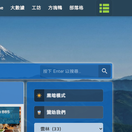
me
大數據
工坊
方塊鴨
部落格
黑暗模式
885
贊助我們