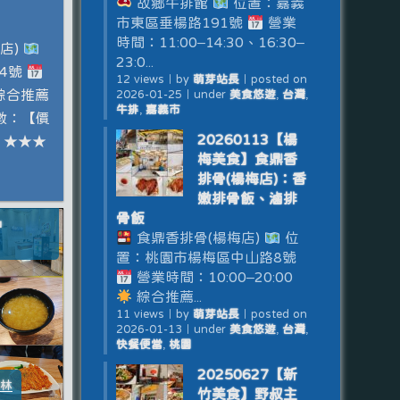
故鄉牛排館
位置：嘉義
市東區垂楊路191號
營業
時間：11:00–14:30、16:30–
店)
23:0...
4號
12 views
｜
by
萌芽站長
｜
posted on
綜合推薦
2026-01-25
｜
under
美食悠遊
,
台灣
,
牛排
,
嘉義市
數：【價
20260113【楊
】★★★
梅美食】食鼎香
排骨(楊梅店)：香
嫩排骨飯、滷排
骨飯
食鼎香排骨(楊梅店)
位
置：桃園市楊梅區中山路8號
營業時間：10:00–20:00
綜合推薦...
11 views
｜
by
萌芽站長
｜
posted on
2026-01-13
｜
under
美食悠遊
,
台灣
,
快餐便當
,
桃園
20250627【新
雲林
竹美食】野叔主