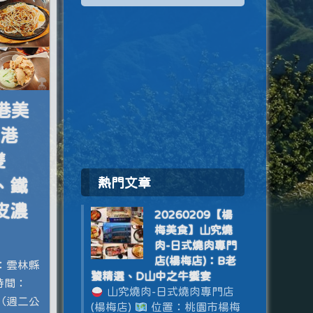
北港美
北港
雙
熱門文章
、鐵
皮濃
20260209【楊
梅美食】山究燒
肉-日式燒肉專門
店(楊梅店)：B老
：雲林縣
饕精選、D山中之牛饗宴
時間：
山究燒肉-日式燒肉專門店
00（週二公
(楊梅店)
位置：桃園市楊梅