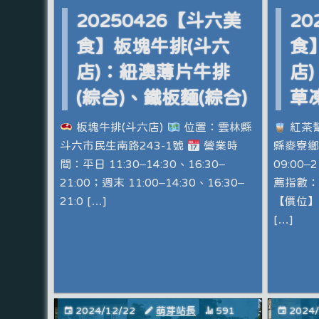
20250426【斗六美
20
食】板塊牛排(斗六
食
店)：紐澳薄片牛排
店
(綜合)、鐵板麵(綜合)
草凍
板塊牛排(斗六店)
位置：雲林縣
紅茶幫
斗六市民生南路243-1號
營業時
縣麥寮鄉
間：平日 11:30–14:30、16:30–
09:00
21:00；週末 11:00–14:30、16:30–
薦指數
21:0 […]
【價位】
[…]
2024/12/22
萌芽站長
591
2024