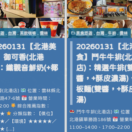
悠遊
,
台灣
,
茶飲咖啡
,
雲林
美食悠遊
,
台灣
,
牛排
,
雲林
260131【北港美
20260131【
】御可香(北港
食】鬥牛牛排(
)：鐵觀音鮮奶(+椰
店)：精選牛排(
醬，+酥皮濃湯)
板麵(雙醬，+酥
(北港店)
位置：雲林縣北
路47-6號
營業時間：
湯)
2:00
綜合推薦指數：
鬥牛牛排(北港店)
位置
★★
分類指數：【價位】
北港鎮華勝路186號
營業
★／【環境】★★★★★／
11:00–14:00、17:00–22:
 […]