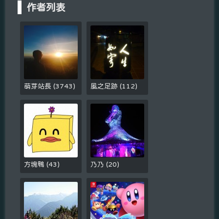
作者列表
萌芽站長
(
3743
)
風之足跡
(
112
)
方塊鴨
(
43
)
乃乃
(
20
)