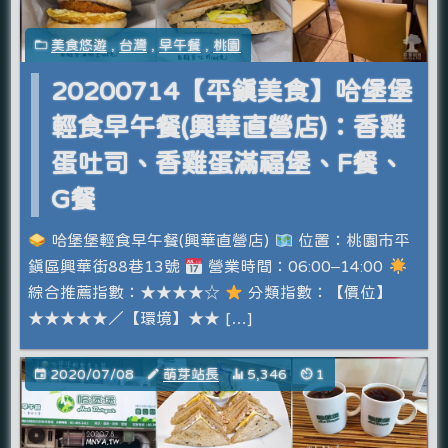
美食悠遊
,
台灣
,
早午餐
,
桃園
20200714【平鎮美食】哈堡堡
輕食早午餐(興華直營店)：香雞
蛋吐司、香雞蛋滿福堡、F餐、
G餐
哈堡堡輕食早午餐(興華直營店)
位置：桃園市平
鎮區興華街88巷13號
營業時間：06:00–14:00
綜合推薦指數：★★★★☆
分類指數：【價位】
★★★★★／【環境】★★ […]
2020/07/08
萌芽站長
5,346
1