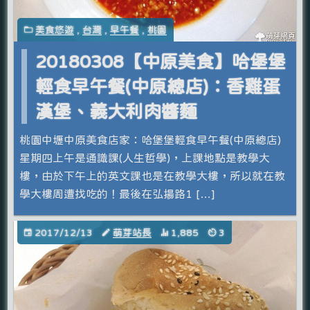
美食悠遊
,
台灣
,
早午餐
,
桃園
20180308【中原美食】哈堡堡
輕食早午餐(中原總店)：香雞蛋
漢堡、義大利肉醬麵
桃園中壢中原美食店家：哈堡堡輕食早午餐(中原總店)
星期四上午是通識課(人生哲學)，上課地點是教學大
樓，由於下午上的英文課也是在教學大樓，所以就在教
學大樓周遭找吃的！最後在弘揚路1 […]
2017/12/13
萌芽站長
1,885
3