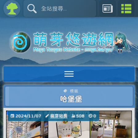
標籤
哈堡堡
2024/11/07
萌芽站長
508
0