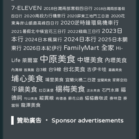
7-ELEVEN
2018台灣南部寒假四日行
2018台灣南部暑假
2020南投力行機車行
2020花
2020屏東三地門三日遊
四日行
2020逆時鐘環島機車行
東海岸山脈最高峰四日行
2023日
2021暑假北中橫宜花三日行
2022綠島三日行
本行
2024日本行
2025日本關
2024日本楓葉行
FamilyMart 全家
東行
2026日本紀伊行
Hi-
中原美食
中壢美食
內壢美食
Life 萊爾富
台北美食
台9線
吉伊卡哇
台3線
內灣線
匯集篇
嘉義美食
埔心美食
埔里美食
宜蘭火機二日遊
宜蘭美食
家鄉空拍
楊梅美食
平鎮美食
福
石門水庫
拉亞漢堡
淡水美食
德祠
縱貫線
貓貓蟲咖波
麥味登
麥
肯德基
蘇花公路
竹山美食
龍潭美食
當勞
贊助廣告 ‧ Sponsor advertisements