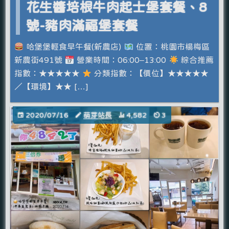
花生醬培根牛肉起士堡套餐、8
號-豬肉滿福堡套餐
哈堡堡輕食早午餐(新農店)
位置：桃園市楊梅區
新農街491號
營業時間：06:00–13:00
綜合推薦
指數：★★★★★
分類指數：【價位】★★★★★
／【環境】★★ […]
2020/07/16
萌芽站長
4,582
3