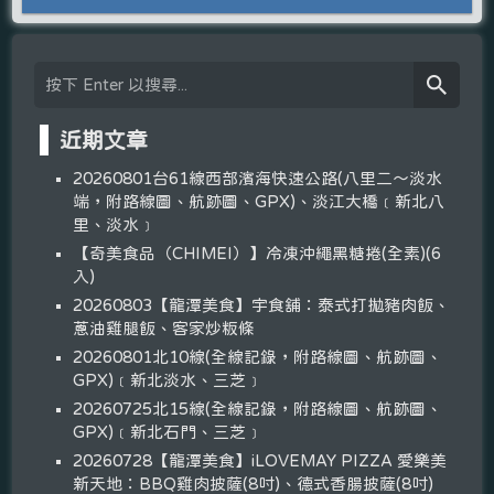
近期文章
20260801台61線西部濱海快速公路(八里二～淡水
端，附路線圖、航跡圖、GPX)、淡江大橋﹝新北八
里、淡水﹞
【奇美食品（CHIMEI）】冷凍沖繩黑糖捲(全素)(6
入)
20260803【龍潭美食】宇食舖：泰式打拋豬肉飯、
蔥油雞腿飯、客家炒粄條
20260801北10線(全線記錄，附路線圖、航跡圖、
GPX)﹝新北淡水、三芝﹞
20260725北15線(全線記錄，附路線圖、航跡圖、
GPX)﹝新北石門、三芝﹞
20260728【龍潭美食】iLOVEMAY PIZZA 愛樂美
新天地：BBQ雞肉披薩(8吋)、德式香腸披薩(8吋)