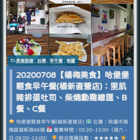
美食悠遊
,
台灣
,
早午餐
,
桃園
20200708【楊梅美食】哈堡堡
輕食早午餐(楊新直營店)：里肌
豬排蛋吐司、柴燒勳雞總匯、B
餐、C餐
哈堡堡輕食早午餐(楊新直營店)
位置：桃園市楊
梅區楊新路66號
營業時間：05:30–13:00（週六、
日 06:00–13:00）
綜合推薦指數：★★★★★