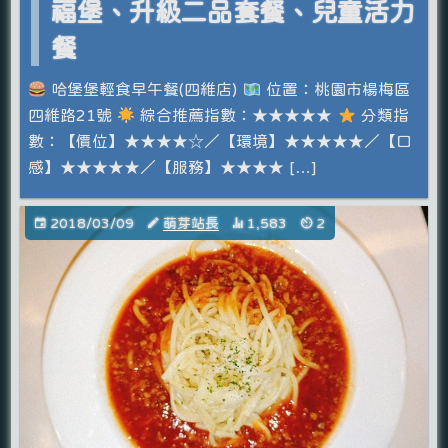
福堡、升級二品套餐、兒童活力
餐
哈堡堡輕食早午餐(四維店)
位置：桃園市楊梅區
四維路21號
綜合推薦指數：★★★★★
分類指
數：【價位】★★★★☆／【環境】★★★★★／【口
感】★★★★★／【服務】★★★★ […]
2018/03/09
萌芽站長
1,583
2