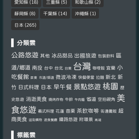
愛知縣
(18)
三重縣
(5)
和歌山縣
(2)
靜岡縣
(8)
千葉縣
(14)
沖繩縣
(1)
日本
(265)
分類雲
公路悠遊
區
冰品甜品
出國旅遊
其他
包裝飲料
台灣
小
道/鄉道
南投
宜蘭
台中
台北
咖哩飯
台東
吃餐館
新北
新
微波冷凍
快餐便當
拉麵
市道/縣道
屏東
桃園
景點悠遊
早午餐
竹
日式料理
日本
歷
美
消逝美食
省道
史悠遊
空拍視角
燒烤炸物
牛排
牛肉麵
食悠遊
茶飲咖啡
超
苗栗
義式料理
花蓮
街邊攤販
商美食
鐵路悠遊
附環景
逛街購物
速食餐廳
高雄
標籤雲