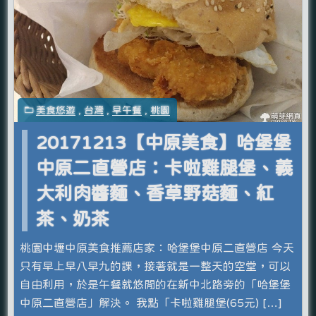
美食悠遊
,
台灣
,
早午餐
,
桃園
20171213【中原美食】哈堡堡
中原二直營店：卡啦雞腿堡、義
大利肉醬麵、香草野菇麵、紅
茶、奶茶
桃園中壢中原美食推薦店家：哈堡堡中原二直營店 今天
只有早上早八早九的課，接著就是一整天的空堂，可以
自由利用，於是午餐就悠閒的在新中北路旁的「哈堡堡
中原二直營店」解決。 我點「卡啦雞腿堡(65元) […]