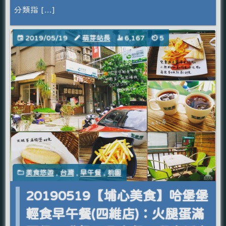
分類指 […]
2019/05/19
萌芽站長
6,167
5
美食悠遊
,
台灣
,
早午餐
,
桃園
20190519【埔心美食】哈堡堡
輕食早午餐(四維店)：火腿蛋滿