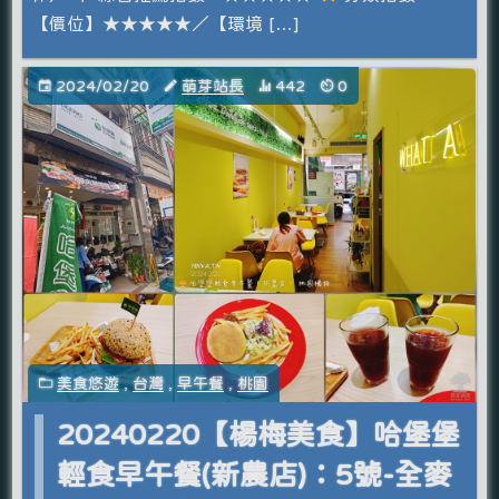
【價位】★★★★★／【環境 […]
2024/02/20
萌芽站長
442
0
美食悠遊
,
台灣
,
早午餐
,
桃園
20240220【楊梅美食】哈堡堡
輕食早午餐(新農店)：5號-全麥