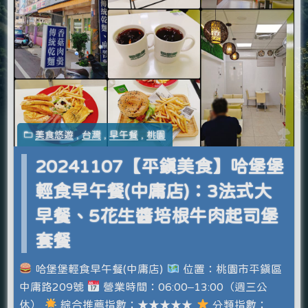
美食悠遊
,
台灣
,
早午餐
,
桃園
20241107【平鎮美食】哈堡堡
輕食早午餐(中庸店)：3法式大
早餐、5花生醬培根牛肉起司堡
套餐
哈堡堡輕食早午餐(中庸店)
位置：桃園市平鎮區
中庸路209號
營業時間：06:00–13:00（週三公
休）
綜合推薦指數：★★★★★
分類指數：