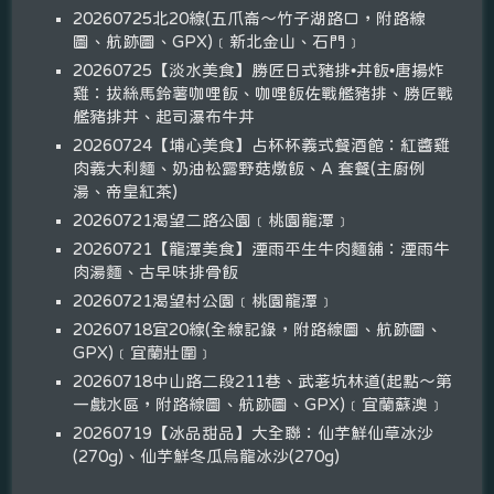
20260725北20線(五爪崙～竹子湖路口，附路線
圖、航跡圖、GPX)﹝新北金山、石門﹞
20260725【淡水美食】勝匠日式豬排•丼飯•唐揚炸
雞：拔絲馬鈴薯咖哩飯、咖哩飯佐戰艦豬排、勝匠戰
艦豬排丼、起司瀑布牛丼
20260724【埔心美食】占杯杯義式餐酒館：紅醬雞
肉義大利麵、奶油松露野菇燉飯、A 套餐(主廚例
湯、帝皇紅茶)
20260721渴望二路公園﹝桃園龍潭﹞
20260721【龍潭美食】湮雨平生牛肉麵舖：湮雨牛
肉湯麵、古早味排骨飯
20260721渴望村公園﹝桃園龍潭﹞
20260718宜20線(全線記錄，附路線圖、航跡圖、
GPX)﹝宜蘭壯圍﹞
20260718中山路二段211巷、武荖坑林道(起點～第
一戲水區，附路線圖、航跡圖、GPX)﹝宜蘭蘇澳﹞
20260719【冰品甜品】大全聯：仙芋鮮仙草冰沙
(270g)、仙芋鮮冬瓜烏龍冰沙(270g)