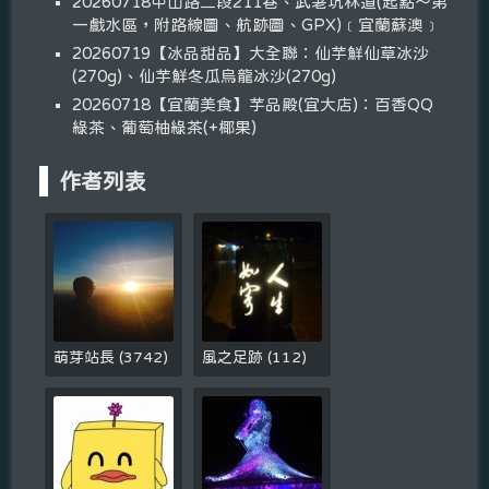
20260718中山路二段211巷、武荖坑林道(起點～第
一戲水區，附路線圖、航跡圖、GPX)﹝宜蘭蘇澳﹞
20260719【冰品甜品】大全聯：仙芋鮮仙草冰沙
(270g)、仙芋鮮冬瓜烏龍冰沙(270g)
20260718【宜蘭美食】芋品殿(宜大店)：百香QQ
綠茶、葡萄柚綠茶(+椰果)
作者列表
萌芽站長
(
3742
)
風之足跡
(
112
)