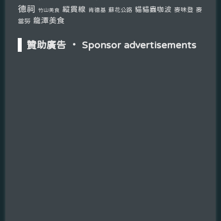
德祠
縱貫線
貓貓蟲咖波
麥味登
麥
肯德基
蘇花公路
竹山美食
龍潭美食
當勞
贊助廣告 ‧ Sponsor advertisements