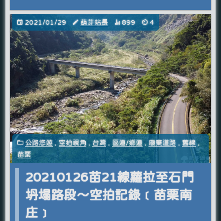
2021/01/29
萌芽站長
899
4
公路悠遊
,
空拍視角
,
台灣
,
區道/鄉道
,
廢棄道路
,
舊線
,
苗栗
20210126苗21線蘿拉至石門
坍塌路段～空拍記錄﹝苗栗南
庄﹞