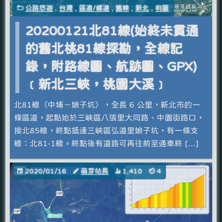
公路悠遊
,
台灣
,
區道/鄉道
,
舊線
,
新北
,
桃園
20200121北81線(始終未貫通
的舊北桃81線探勘，全線記
錄，附路線圖、航跡圖、GPX)
﹝新北三峽，桃園大溪﹞
北81線（中埔－娘子坑），全長 6 公里，新北市的一
條區道，起點始於三峽區八張里大同路、中園街路口，
接北85線，終點抵達三峽區弘道里娘子坑，有一條支
線：北81-1線。終點後有道路可再往前至通車終 […]
2020/01/16
萌芽站長
1,410
4