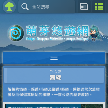
分類
舊線
解編的省道、縣道/市道及鄉道/區道，舊線通常欠於維
護反而保留其原始的樣貌，一探公路的歷史痕跡。