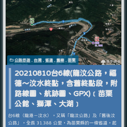
公路悠遊
,
台灣
,
省道
,
舊線
,
苗栗
20210810台6線(龍汶公路，福
德～汶水終點，含舊終點段，附
路線圖、航跡圖、GPX)﹝苗栗
公館、獅潭、大湖﹞
台6線（龍港－汶水），又稱「龍汶公路」及「舊後汶
公路」，全長 31.388 公里，為苗栗縣的一條省道，起