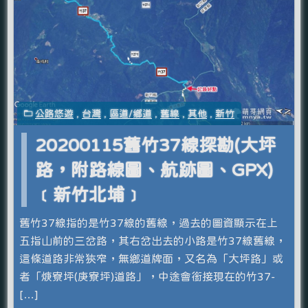
公路悠遊
,
台灣
,
區道/鄉道
,
舊線
,
其他
,
新竹
20200115舊竹37線探勘(大坪
路，附路線圖、航跡圖、GPX)
﹝新竹北埔﹞
舊竹37線指的是竹37線的舊線，過去的圖資顯示在上
五指山前的三岔路，其右岔出去的小路是竹37線舊線，
這條道路非常狹窄，無鄉道牌面，又名為「大坪路」或
者「焿寮坪(庚寮坪)道路」，中途會銜接現在的竹37-
[…]