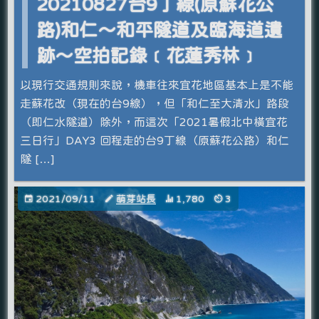
20210827台9丁線(原蘇花公
路)和仁～和平隧道及臨海道遺
跡～空拍記錄﹝花蓮秀林﹞
以現行交通規則來說，機車往來宜花地區基本上是不能
走蘇花改（現在的台9線），但「和仁至大清水」路段
（即仁水隧道）除外，而這次「2021暑假北中橫宜花
三日行」DAY3 回程走的台9丁線（原蘇花公路）和仁
隧 […]
2021/09/11
萌芽站長
1,780
3