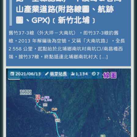
山產業道路(附路線圖、航跡
圖、GPX)﹝新竹北埔﹞
舊竹37-3線（外大坪－大南坑），即竹37-3線的舊
線，2013 年解編後為空號，又稱「大南坑路」，全長
2.558 公里，起點始於北埔鄉南坑村南坑口/南昌橋西
端，接竹37線，終點抵達北埔鄉南坑村大 […]
2021/06/13
萌芽站長
1,134
7