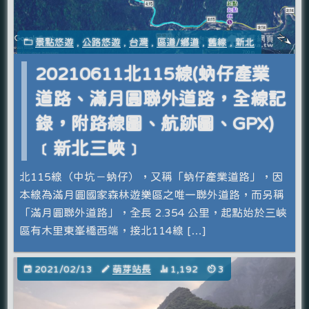
景點悠遊
,
公路悠遊
,
台灣
,
區道/鄉道
,
舊線
,
新北
20210611北115線(蚋仔產業
道路、滿月圓聯外道路，全線記
錄，附路線圖、航跡圖、GPX)
﹝新北三峽﹞
北115線（中坑－蚋仔），又稱「蚋仔產業道路」，因
本線為滿月圓國家森林遊樂區之唯一聯外道路，而另稱
「滿月圓聯外道路」，全長 2.354 公里，起點始於三峽
區有木里東峯橋西端，接北114線 […]
2021/02/13
萌芽站長
1,192
3