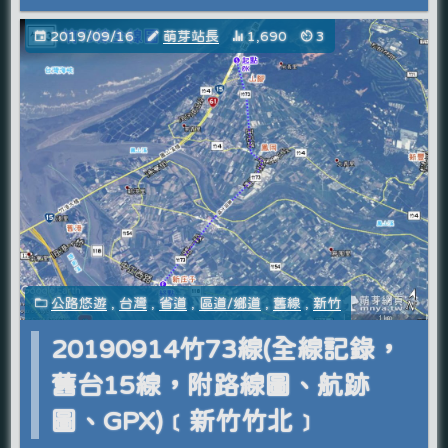
2019/09/16
萌芽站長
1,690
3
公路悠遊
,
台灣
,
省道
,
區道/鄉道
,
舊線
,
新竹
20190914竹73線(全線記錄，
舊台15線，附路線圖、航跡
圖、GPX)﹝新竹竹北﹞