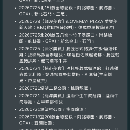
GPX)﹝新北淡水、三芝﹞
20260725北15線(全線記錄，附路線圖、航跡圖、
GPX)﹝新北石門、三芝﹞
20260728【龍潭美食】iLOVEMAY PIZZA 愛樂美
新天地：BBQ雞肉披薩(8吋)、德式香腸披薩(8吋)
20260725北20線(五爪崙～竹子湖路口，附路線
圖、航跡圖、GPX)﹝新北金山、石門﹞
20260725【淡水美食】勝匠日式豬排•丼飯•唐揚炸
雞：拔絲馬鈴薯咖哩飯、咖哩飯佐戰艦豬排、勝匠戰
艦豬排丼、起司瀑布牛丼
20260724【埔心美食】占杯杯義式餐酒館：紅醬雞
肉義大利麵、奶油松露野菇燉飯、A 套餐(主廚例
湯、帝皇紅茶)
20260721渴望二路公園﹝桃園龍潭﹞
20260721【龍潭美食】湮雨平生牛肉麵舖：湮雨牛
肉湯麵、古早味排骨飯
20260721渴望村公園﹝桃園龍潭﹞
20260718宜20線(全線記錄，附路線圖、航跡圖、
GPX)﹝宜蘭壯圍﹞