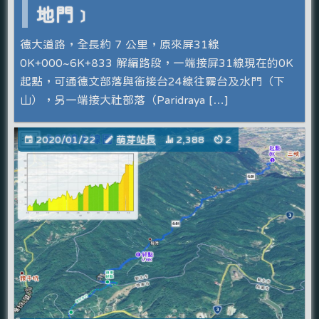
地門﹞
德大道路，全長約 7 公里，原來屏31線
0K+000~6K+833 解編路段，一端接屏31線現在的0K
起點，可通德文部落與銜接台24線往霧台及水門（下
山），另一端接大社部落（Paridraya […]
2020/01/22
萌芽站長
2,388
2