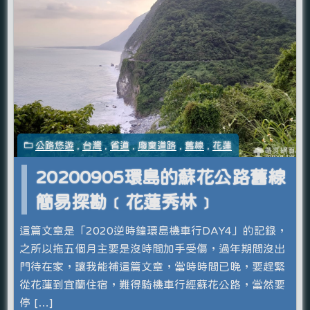
公路悠遊
,
台灣
,
省道
,
廢棄道路
,
舊線
,
花蓮
20200905環島的蘇花公路舊線
簡易探勘﹝花蓮秀林﹞
這篇文章是「2020逆時鐘環島機車行DAY4」的記錄，
之所以拖五個月主要是沒時間加手受傷，過年期間沒出
門待在家，讓我能補這篇文章，當時時間已晚，要趕緊
從花蓮到宜蘭住宿，難得騎機車行經蘇花公路，當然要
停 […]