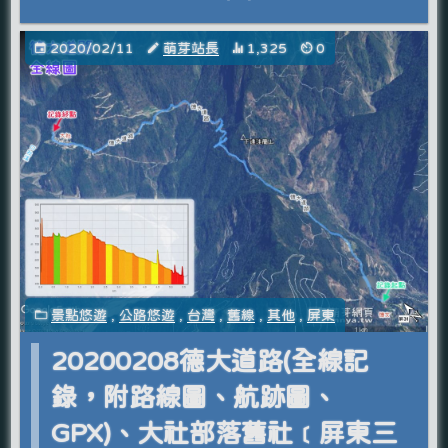
2020/02/11
萌芽站長
1,325
0
景點悠遊
,
公路悠遊
,
台灣
,
舊線
,
其他
,
屏東
20200208德大道路(全線記
錄，附路線圖、航跡圖、
GPX)、大社部落舊社﹝屏東三