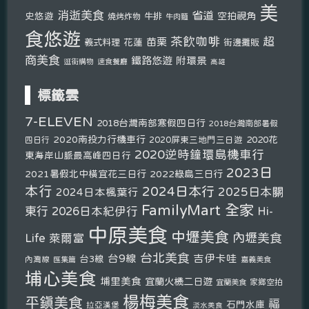
美
消逝美食
省道
史悠遊
空拍視角
燒烤炸物
牛排
牛肉麵
食悠遊
茶飲咖啡
超
苗栗
義式料理
花蓮
街邊攤販
商美食
鐵路悠遊
附環景
逛街購物
速食餐廳
高雄
標籤雲
7-ELEVEN
2018台灣南部寒假四日行
2018台灣南部暑假
2020南投力行機車行
2020花
2020屏東三地門三日遊
四日行
2020逆時鐘環島機車行
東海岸山脈最高峰四日行
2023日
2021暑假北中橫宜花三日行
2022綠島三日行
本行
2024日本行
2025日本關
2024日本楓葉行
FamilyMart 全家
東行
2026日本紀伊行
Hi-
中原美食
中壢美食
內壢美食
Life 萊爾富
台北美食
台9線
吉伊卡哇
台3線
內灣線
匯集篇
嘉義美食
埔心美食
埔里美食
宜蘭火機二日遊
宜蘭美食
家鄉空拍
楊梅美食
平鎮美食
福
石門水庫
拉亞漢堡
淡水美食