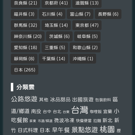
奈良縣
(21)
京都府
(41)
滋賀縣
(13)
福井縣
(3)
石川縣
(4)
富山縣
(7)
長野縣
(6)
群馬縣
(32)
埼玉縣
(14)
東京都
(47)
神奈川縣
(20)
茨城縣
(6)
岐阜縣
(5)
愛知縣
(18)
三重縣
(5)
和歌山縣
(2)
靜岡縣
(8)
千葉縣
(14)
沖繩縣
(1)
日本
(265)
分類雲
公路悠遊
區
冰品甜品
出國旅遊
其他
包裝飲料
台灣
小
道/鄉道
南投
宜蘭
台中
台北
咖哩飯
台東
吃餐館
新北
新
微波冷凍
快餐便當
拉麵
市道/縣道
屏東
桃園
景點悠遊
早午餐
竹
日式料理
日本
歷