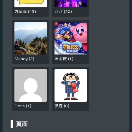
方塊鴨
(
43
)
乃乃
(
20
)
Mandy
(
2
)
陳金寶
(
1
)
Doris
(
1
)
傑森
(
0
)
頁面