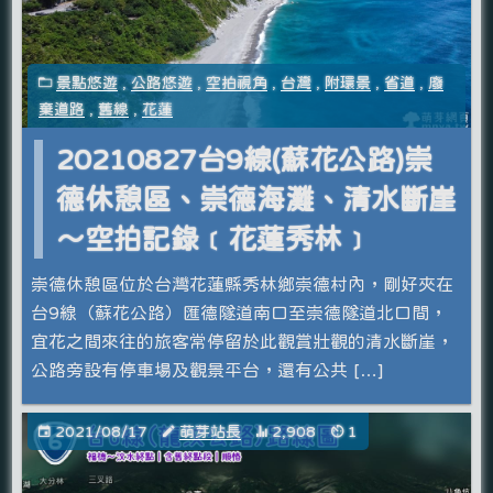
景點悠遊
,
公路悠遊
,
空拍視角
,
台灣
,
附環景
,
省道
,
廢
棄道路
,
舊線
,
花蓮
20210827台9線(蘇花公路)崇
德休憩區、崇德海灘、清水斷崖
～空拍記錄﹝花蓮秀林﹞
崇德休憩區位於台灣花蓮縣秀林鄉崇德村內，剛好夾在
台9線（蘇花公路）匯德隧道南口至崇德隧道北口間，
宜花之間來往的旅客常停留於此觀賞壯觀的清水斷崖，
公路旁設有停車場及觀景平台，還有公共 […]
2021/08/17
萌芽站長
2,908
1