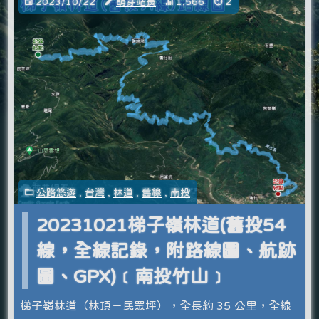
2023/10/22
萌芽站長
1,566
2
公路悠遊
,
台灣
,
林道
,
舊線
,
南投
20231021梯子嶺林道(舊投54
線，全線記錄，附路線圖、航跡
圖、GPX)﹝南投竹山﹞
梯子嶺林道（林頂－民眾坪），全長約 35 公里，全線