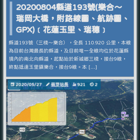
20200804縣道193號(樂合～
瑞岡大橋，附路線圖、航跡圖、
GPX)﹝花蓮玉里、瑞穗﹞
縣道193號（三棧～樂合），全長 110.920 公里，本線
為目前台灣最長的縣道，及目前唯一全線均位於花蓮縣
境內的南北向縣道，起點始於新城鄉三棧，接台9線，
終點抵達玉里鎮樂合，接台9線。本 […]
2020/05/27
萌芽站長
921
2