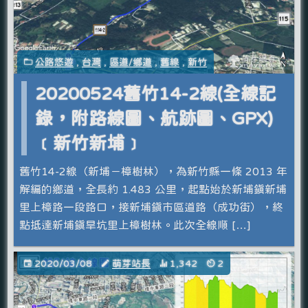
公路悠遊
,
台灣
,
區道/鄉道
,
舊線
,
新竹
20200524舊竹14-2線(全線記
錄，附路線圖、航跡圖、GPX)
﹝新竹新埔﹞
舊竹14-2線（新埔－樟樹林），為新竹縣一條 2013 年
解編的鄉道，全長約 1.483 公里，起點始於新埔鎮新埔
里上樟路一段路口，接新埔鎮市區道路（成功街），終
點抵達新埔鎮旱坑里上樟樹林。此次全線順 […]
2020/03/08
萌芽站長
1,342
2