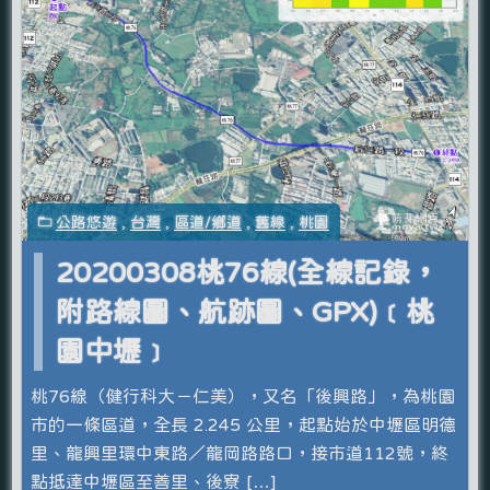
公路悠遊
,
台灣
,
區道/鄉道
,
舊線
,
桃園
20200308桃76線(全線記錄，
附路線圖、航跡圖、GPX)﹝桃
園中壢﹞
桃76線（健行科大－仁美），又名「後興路」，為桃園
市的一條區道，全長 2.245 公里，起點始於中壢區明德
里、龍興里環中東路／龍岡路路口，接市道112號，終
點抵達中壢區至善里、後寮 […]