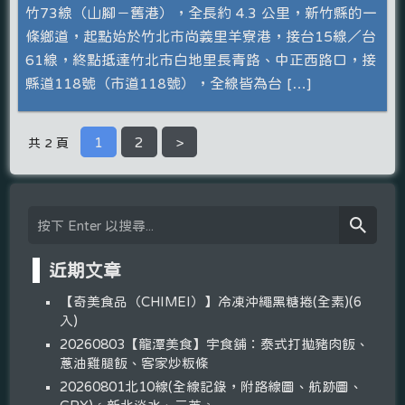
竹73線（山腳－舊港），全長約 4.3 公里，新竹縣的一
條鄉道，起點始於竹北市尚義里羊寮港，接台15線／台
61線，終點抵達竹北市白地里長青路、中正西路口，接
縣道118號（市道118號），全線皆為台 […]
1
2
>
共 2 頁
近期文章
【奇美食品（CHIMEI）】冷凍沖繩黑糖捲(全素)(6
入)
20260803【龍潭美食】宇食舖：泰式打拋豬肉飯、
蔥油雞腿飯、客家炒粄條
20260801北10線(全線記錄，附路線圖、航跡圖、