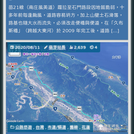
苗21線（南庄風美道）蘿拉至石門路段因地質脆弱，十
多年前每逢颱風，道路容易坍方，加上山壁土石滑落，
路基也隨大水而流失，必須改走便橋與便道，在「久布
斯橋」（跨越大東河）於 2009 年完工後，道路 […]
2020/08/11
萌芽站長
2,639
4
公路悠遊
,
台灣
,
市道/縣道
,
舊線
,
花蓮