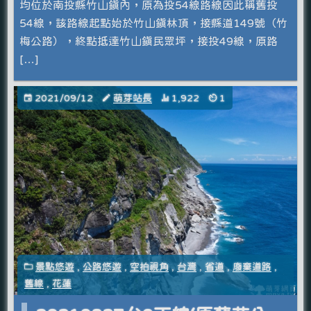
均位於南投縣竹山鎮內，原為投54線路線因此稱舊投
54線，該路線起點始於竹山鎮林頂，接縣道149號（竹
梅公路），終點抵達竹山鎮民眾坪，接投49線，原路
[…]
2021/09/12
萌芽站長
1,922
1
景點悠遊
,
公路悠遊
,
空拍視角
,
台灣
,
省道
,
廢棄道路
,
舊線
,
花蓮