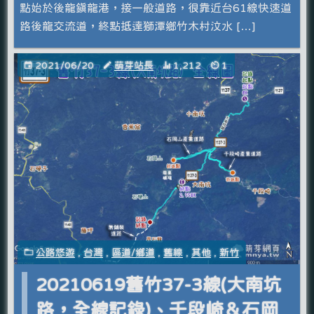
點始於後龍鎮龍港，接一般道路，很靠近台61線快速道
路後龍交流道，終點抵達獅潭鄉竹木村汶水 […]
2021/06/20
萌芽站長
1,212
1
公路悠遊
,
台灣
,
區道/鄉道
,
舊線
,
其他
,
新竹
20210619舊竹37-3線(大南坑
路，全線記錄)、千段崎＆石岡