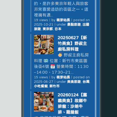
的，是許多東京年輕人與旅客
非常喜愛造訪的街區之一。這
裡擁有濃...
19 views
｜
by
萌芽站長
｜
posted on
2025-10-21
｜
under
景點悠遊
,
出國
旅遊
,
東京都
,
日本
20250627【新
竹美食】野叔主
廚私房料理
野叔主廚私房
料理
位置：新竹市東區園
後街4號
營業時間：11:30
–14:00、17:30–21:...
15 views
｜
by
萌芽站長
｜
posted on
2025-06-27
｜
under
美食悠遊
,
台灣
,
小吃餐館
,
新竹市
20260124【嘉
義美食】故鄉牛
排館：沙朗牛
排、雞腿飯