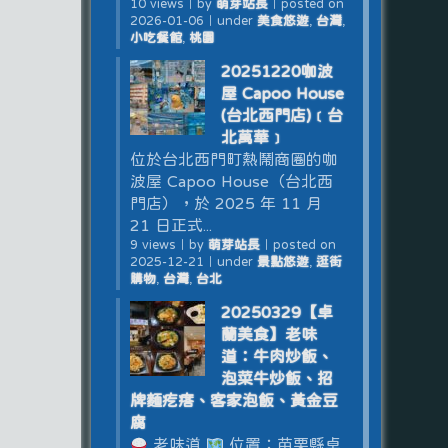
10 views
｜
by
萌芽站長
｜
posted on
2026-01-06
｜
under
美食悠遊
,
台灣
,
小吃餐館
,
桃園
20251220咖波
屋 Capoo House
(台北西門店)﹝台
北萬華﹞
位於台北西門町熱鬧商圈的咖
波屋 Capoo House（台北西
門店），於 2025 年 11 月
21 日正式...
9 views
｜
by
萌芽站長
｜
posted on
2025-12-21
｜
under
景點悠遊
,
逛街
購物
,
台灣
,
台北
20250329【卓
蘭美食】老味
道：牛肉炒飯、
泡菜牛炒飯、招
牌麵疙瘩、客家泡飯、黃金豆
腐
老味道
位置：苗栗縣卓