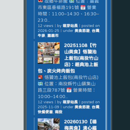
故鄉牛排館
位置：嘉義
市東區垂楊路191號
營業
時間：11:00–14:30、16:30–
23:0...
12 views
｜
by
萌芽站長
｜
posted on
2026-01-25
｜
under
美食悠遊
,
台灣
,
牛排
,
嘉義市
20251108【竹
山美食】悟饕池
上飯包(南投竹山
店)：經典池上飯
包、炭火烤肉飯包
悟饕池上飯包(南投竹山店)
位置：南投縣竹山鎮集山
路三段787號
營業時間：
10:00–14:00...
12 views
｜
by
萌芽站長
｜
posted on
2025-11-09
｜
under
美食悠遊
,
台灣
,
快餐便當
,
南投
20260130【楊
梅美食】清心福