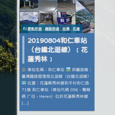
景點悠遊
,
鐵路悠遊
,
台灣
,
花蓮
20190804和仁車站
（台鐵北迴線）﹝花
蓮秀林﹞
車站名稱：和仁車站
所屬路線：
臺灣鐵路管理局北迴線（台鐵北迴線）
位置：花蓮縣秀林鄉和平村和仁路
71號 和仁車站（車站代碼 056、電報
碼 ㄏㄖ、Heren）位於花蓮縣秀林鄉
[…]