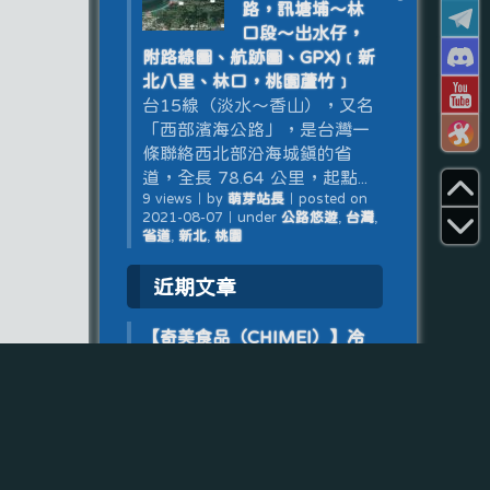
路，訊塘埔～林
口段～出水仔，
附路線圖、航跡圖、GPX)﹝新
北八里、林口，桃園蘆竹﹞
台15線（淡水～香山），又名
「西部濱海公路」，是台灣一
條聯絡西北部沿海城鎮的省
道，全長 78.64 公里，起點...
9 views
｜
by
萌芽站長
｜
posted on
2021-08-07
｜
under
公路悠遊
,
台灣
,
省道
,
新北
,
桃園
近期文章
【奇美食品（CHIMEI）】冷
凍沖繩黑糖捲(全素)(6入)
2026-08-04
20260803【龍潭美食】宇食
舖：泰式打拋豬肉飯、蔥油雞
腿飯、客家炒粄條
2026-08-