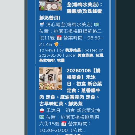
全(楊梅水美店)：
隱藏版(珍珠蜂蜜
鮮奶普洱)
清心福全(楊梅水美店)
位置：桃園市楊梅區楊新路二
段11號
營業時間：08:50–
21:45
...
10 views
｜
by
萌芽站長
｜
posted on
2026-01-30
｜
under
美食悠遊
,
台灣
,
茶飲咖啡
,
桃園
20260106【楊
梅美食】禾沐
日．初食 新台菜
定食：蔥香爆牛
肉 定食、麻油香赤肉 定食、
古早味紅茶、鮮奶茶
禾沐日．初食 新台菜定食
位置：桃園市楊梅區新梅
六街15號
營業時間：
10:30–20:00（公休...