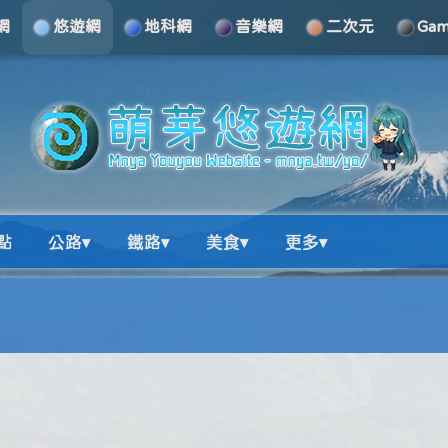
網
悠遊網
地科網
音樂網
二次元
Ga
點
公路▾
鐵路▾
美食▾
更多▾