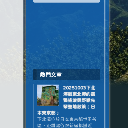
熱門文章
20251003下北
澤到東北澤的孤
獨搖滾與野獸先
輩聖地散策﹝日
本東京都﹞
下北澤位於日本東京都世田谷
區，距離澀谷跟新宿都蠻近