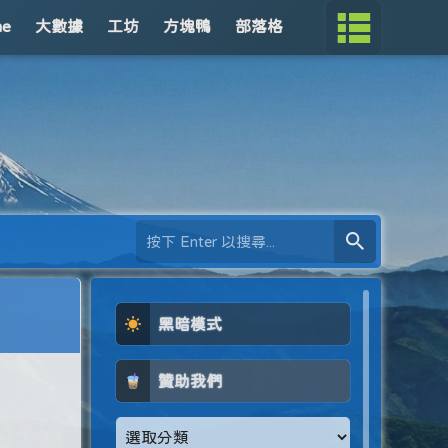
me
大數據
工坊
方塊鴨
部落格
黑暗模式
贊助我們