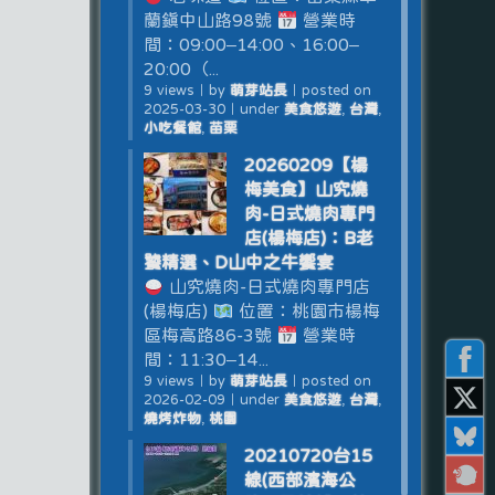
蘭鎮中山路98號
營業時
間：09:00–14:00、16:00–
20:00（...
9 views
｜
by
萌芽站長
｜
posted on
2025-03-30
｜
under
美食悠遊
,
台灣
,
小吃餐館
,
苗栗
20260209【楊
梅美食】山究燒
肉-日式燒肉專門
店(楊梅店)：B老
饕精選、D山中之牛饗宴
山究燒肉-日式燒肉專門店
(楊梅店)
位置：桃園市楊梅
區梅高路86-3號
營業時
間：11:30–14...
9 views
｜
by
萌芽站長
｜
posted on
2026-02-09
｜
under
美食悠遊
,
台灣
,
燒烤炸物
,
桃園
20210720台15
線(西部濱海公