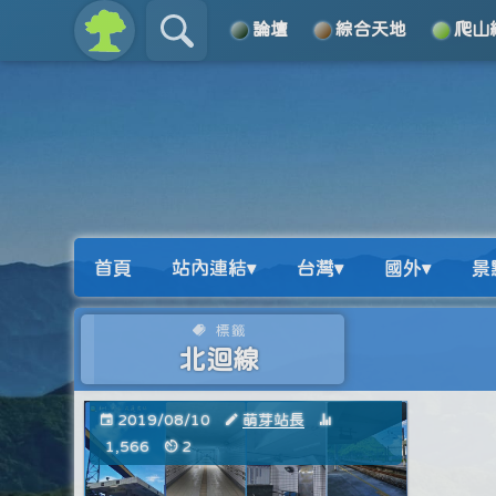
論壇
綜合天地
爬山
關於
導覽
首頁
站內連結▾
台灣▾
國外▾
景
標籤
北迴線
2019/08/10
萌芽站長
1,566
2