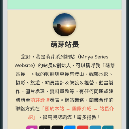
萌芽站長
您好，我是萌芽系列網站（Mnya Series
Website）的站長&創始人，可以稱呼我「萌芽
站長」。我的興趣與專長有登山、觀察地形、
攝影、旅遊、網頁設計＆架設＆經營、動畫製
作、圖片處理、資料彙整等。有任何問題或建
議請至
萌芽論壇
發表。網站業務、商業合作的
聯絡方式在
「關於本站 → 團隊介紹 → 站長介
紹」
，很高興認識您！請多指教！