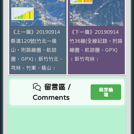
《上一篇》20190914
《下一篇》20190914
縣道120號(竹北～橫
竹36線(全線記錄，附路
山，附路線圖、航跡
線圖、航跡圖、GPX)
圖、GPX)﹝新竹竹北、
﹝新竹芎林﹞
芎林、竹東、橫山﹞
留言區 /
萌芽論
壇
Comments