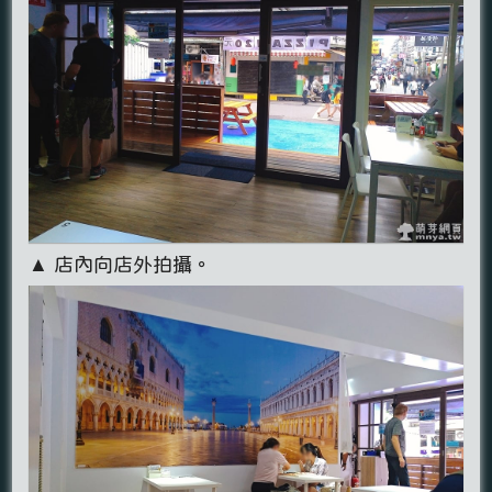
▲ 店內向店外拍攝。