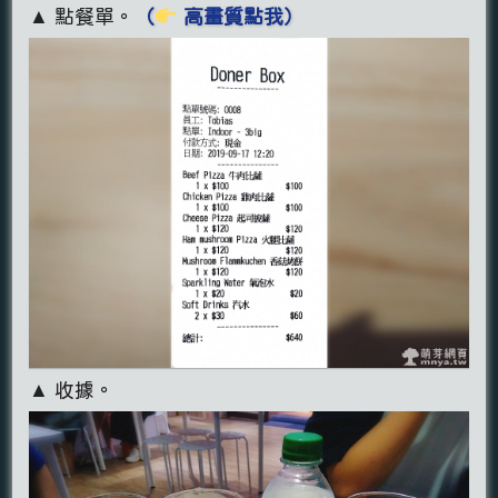
▲ 點餐單。
（
高畫質點我）
▲ 收據。