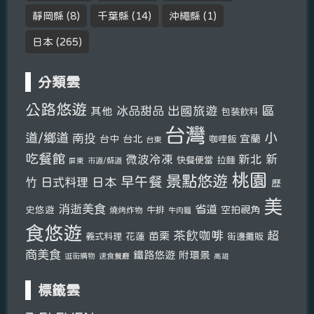
靜岡縣
(8)
千葉縣
(14)
沖繩縣
(1)
日本
(265)
分類雲
公路悠遊
區
冰品甜品
出國旅遊
其他
包裝飲料
台灣
小
道/鄉道
南投
宜蘭
台中
台北
咖哩飯
台東
吃餐館
新北
新
微波冷凍
快餐便當
拉麵
市道/縣道
屏東
桃園
景點悠遊
早午餐
竹
日式料理
日本
歷
美
消逝美食
省道
史悠遊
空拍視角
燒烤炸物
牛排
牛肉麵
食悠遊
茶飲咖啡
超
苗栗
義式料理
花蓮
街邊攤販
商美食
鐵路悠遊
附環景
逛街購物
速食餐廳
高雄
標籤雲