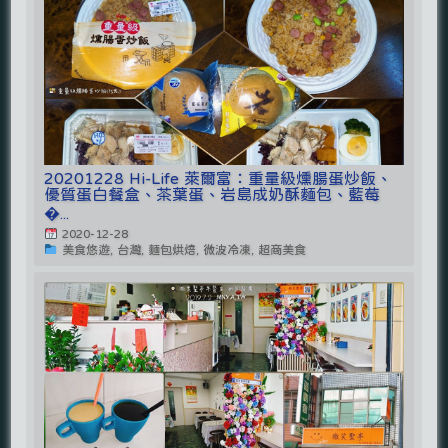
20201228 Hi-Life 萊爾富：重量級燻腸蛋炒飯、
優質蛋白餐盒、茶葉蛋、岩島成奶酥麵包、藍莓
�...
2020-12-28
美食悠遊, 台灣, 麵包烘焙, 微波冷凍, 超商美食