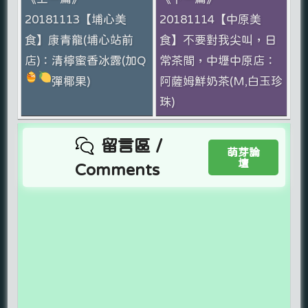
20181113【埔心美
20181114【中原美
食】康青龍(埔心站前
食】不要對我尖叫，日
店)：清檸蜜香冰露(加Q
常茶間，中壢中原店：
彈椰果)
阿薩姆鮮奶茶(M,白玉珍
珠)
留言區 /
萌芽論
壇
Comments