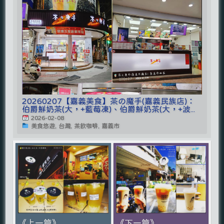
20260207【嘉義美食】茶の魔手(嘉義民族店)：
伯爵鮮奶茶(大，+藍莓凍)、伯爵鮮奶茶(大，+波...
2026-02-08
美食悠遊, 台灣, 茶飲咖啡, 嘉義市
《上一篇》
《下一篇》