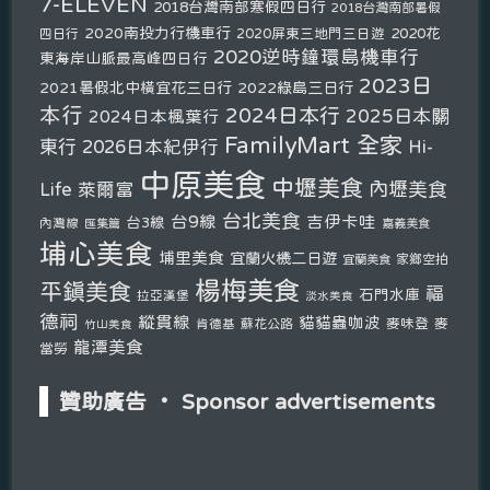
7-ELEVEN
2018台灣南部寒假四日行
2018台灣南部暑假
2020南投力行機車行
2020花
2020屏東三地門三日遊
四日行
2020逆時鐘環島機車行
東海岸山脈最高峰四日行
2023日
2021暑假北中橫宜花三日行
2022綠島三日行
本行
2024日本行
2025日本關
2024日本楓葉行
FamilyMart 全家
東行
2026日本紀伊行
Hi-
中原美食
中壢美食
內壢美食
Life 萊爾富
台北美食
台9線
吉伊卡哇
台3線
內灣線
匯集篇
嘉義美食
埔心美食
埔里美食
宜蘭火機二日遊
宜蘭美食
家鄉空拍
楊梅美食
平鎮美食
福
石門水庫
拉亞漢堡
淡水美食
德祠
縱貫線
貓貓蟲咖波
麥味登
麥
肯德基
蘇花公路
竹山美食
龍潭美食
當勞
贊助廣告 ‧ Sponsor advertisements