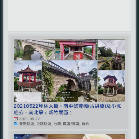
20210522坪林大橋、南平懿豐橋(古拱橋)及小坑
伯公、南北亭﹝新竹關西﹞
2021-05-27
景點悠遊, 公路悠遊, 台灣, 區道/鄉道, 新竹