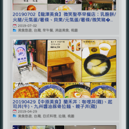
20190702【龍潭美食】微笑聖亭早餐店：乳酪餅/
火腿/元氣蛋/薯條、貝果/元氣蛋/薯條/微笑豬�...
2019-07-02
美食悠遊, 台灣, 早午餐, 消逝美食, 桃園
20190429【中原美食】蘭禾丼：咖哩丼(雞)、起
司丼(牛)、九州醬油豚骨拉麵、親子丼(雞)
2019-04-29
美食悠遊, 台灣, 日式料理, 拉麵, 桃園