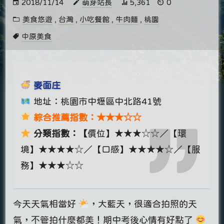
2018/11/14
萌芽站長
5,361
0
美食悠遊
,
台灣
,
小吃餐館
,
牛肉麵
,
桃園
中原美食
麥面庄
地址：桃園市中壢區中北路41號
綜合推薦指數：★★★☆☆
分類指數：【
價位】★★★☆☆／【環
境】★★★★☆／【口感】★★★★☆／【服
務】★★★☆☆
今天天氣相當好
，大藍天，很適合拍照的天
氣，不管拍什麼都美！期中考後心情有好點了