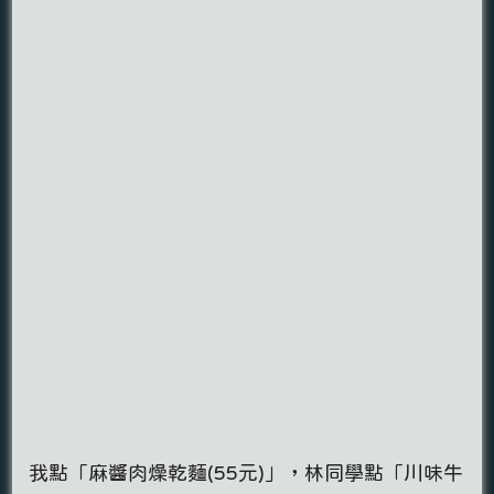
我點「麻醬肉燥乾麵(55元)」，林同學點「川味牛