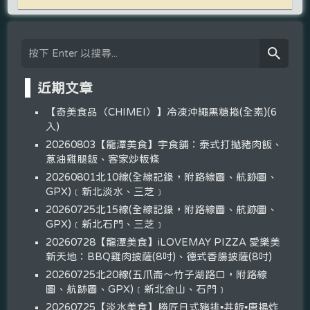
近期文章
【奇美食品（CHIMEI）】冷凍沖繩黑糖捲(全素)(6
入)
20260803【龍潭美食】宇食舖：泰式打拋豬肉飯、
蔥油雞腿飯、客家炒粄條
20260801北10線(全線記錄，附路線圖、航跡圖、
GPX)﹝新北淡水、三芝﹞
20260725北15線(全線記錄，附路線圖、航跡圖、
GPX)﹝新北石門、三芝﹞
20260728【龍潭美食】iLOVEMAY PIZZA 愛樂美
新天地：BBQ雞肉披薩(8吋)、德式香腸披薩(8吋)
20260725北20線(五爪崙～竹子湖路口，附路線
圖、航跡圖、GPX)﹝新北金山、石門﹞
20260725【淡水美食】勝匠日式豬排•丼飯•唐揚炸