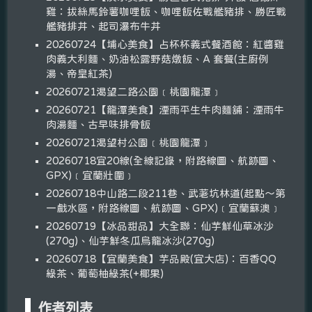
雞：拔絲馬鈴薯咖哩飯、咖哩飯佐戰艦豬排、勝匠戰
艦豬排丼、起司瀑布牛丼
20260724【埔心美食】占杯杯義式餐酒館：紅醬雞
肉義大利麵、奶油松露野菇燉飯、A 套餐(主廚例
湯、帝皇紅茶)
20260721渴望二路公園﹝桃園龍潭﹞
20260721【龍潭美食】湮雨平生牛肉麵舖：湮雨牛
肉湯麵、古早味排骨飯
20260721渴望村公園﹝桃園龍潭﹞
20260718宜20線(全線記錄，附路線圖、航跡圖、
GPX)﹝宜蘭壯圍﹞
20260718中山路二段211巷、武荖坑林道(起點～第
一戲水區，附路線圖、航跡圖、GPX)﹝宜蘭蘇澳﹞
20260719【冰品甜品】大全聯：仙芋鮮仙草冰沙
(270g)、仙芋鮮冬瓜烏龍冰沙(270g)
20260718【宜蘭美食】芋品殿(宜大店)：百香QQ
綠茶、葡萄柚綠茶(+椰果)
作者列表