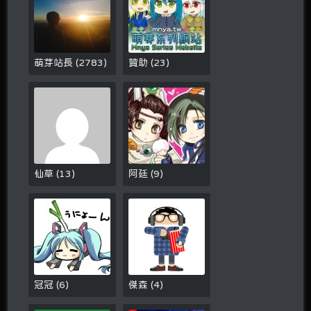
萌芽站長
(
2783
)
贊助
(
23
)
仙草
(
13
)
阿廷
(
9
)
冠冠
(
6
)
傑森
(
4
)