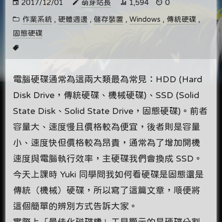
2017/12/01
萌芽站長
1,594
0
作業系統
,
硬體週邊
,
儲存裝置
,
Windows
,
傳統硬碟
,
固態硬碟
電腦硬碟通常為這兩大類最為常見：HDD (Hard
Disk Drive，傳統硬碟、機械硬碟)、SSD (Solid
State Disk、Solid State Drive，固態硬碟)。前者
容量大、速度慢且價格較為便宜，後者則是容量
小、速度快但價格較為昂貴，通常為了增加開機
速度與電腦執行效率，主硬碟我們會換成 SSD。
今天上課時 Yuki 同學問我如何看硬碟是固態還是
傳統（機械）硬碟，所以寫了這篇文章，順便將
這個簡單的辨別方式告訴大家。
實際上「最佳化磁碟機」工具顯示的是硬碟分割