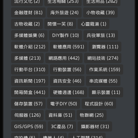
流行文化
(2)
生活相關
(253)
生活用品
(282)
金融理財
(81)
海外旅遊
(24)
小物收藏
(39)
古物收藏
(2)
開懷一笑
(8)
心靈雞湯
(1)
多媒體娛樂
(6)
DIY製作
(10)
兵役軍旅
(13)
軟體介紹
(212)
軟體應用
(591)
瀏覽器
(111)
多媒體
(213)
網路應用
(442)
網站技術
(274)
行動平台
(310)
行動裝置
(56)
作業系統
(159)
資訊新聞
(197)
資訊安全
(46)
串流媒體
(55)
開箱開盒
(441)
硬體週邊
(168)
顯示裝置
(11)
儲存裝置
(57)
電子DIY
(50)
程式設計
(60)
伺服器
(126)
資料庫
(51)
物聯網
(25)
GIS/GPS
(59)
3C產品
(7)
攝影器材
(31)
空拍機
(5)
機器人
(4)
人工智慧
(314)