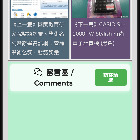
《上一篇》國家教育研
《下一篇》CASIO SL-
究院雙語詞彙、學術名
1000TW Stylish 時尚
詞暨辭書資訊網：查詢
電子計算機 (黑色)
學術名詞、雙語詞彙
留言區 /
萌芽論
壇
Comments