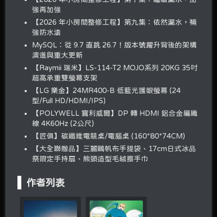
強再加強
【2026 年小房間整修工程】第九集：依然漏水，補
強防水漆
MySQL：從 9.7 直跳 26.7！版本號躍升背後的架構
演進與重大更新
【Raymii 瑞米】LS-114-T2 MOJO系列 20KG 35吋
超高承重雙螢幕支架
【LG 樂金】24MR400-B 低藍光護眼螢幕 (24
型/Full HD/HDMI/IPS)
【POLYWELL 寶利威爾】DP 轉 HDMI 鋁合金編織
線 4K60Hz (2公尺)
【匠俱】碳纖維電競桌/電腦桌 (160*80*74CM)
【大全聯贈品】三麗鷗帆布手提袋、17cm日式冰品
祭限定手持扇、熊頭造型毛絨擦手巾
作者列表