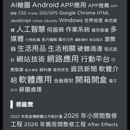
Android
AI繪圖
APP應用
APP推薦
APP
Google Chrome
CSS
GIS/GPS
HTML
開發
Firefox
Windows
世界地理
JavaScript
串流媒
Linux
Ubuntu
人工智慧
多
作業系統
伺服器
體
儲存裝置
媒體
瀏覽
小物收藏
影片編輯
擴充元件
攝影器材
架站程式
生活用品
生活相關
硬體週邊
器
程式設
網路應用
行動平台
網站技術
計
行
軟體介
資訊新聞
動裝置
資料庫
資訊安全
語文領域
軟體應用
開箱開盒
紹
金融理財
電子
靜圖處理
DIY
標籤雲
2026 年小房間整修
2022 年尾桌機硬體大升級計畫
工程
2026 年舊房間整修工程
After Effects