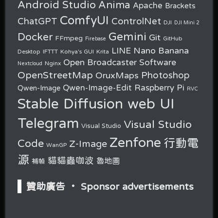
Android Studio
Anima
Apache
Brackets
ComfyUI
ChatGPT
ControlNet
DJI
DJI Mini 2
Gemini
Docker
Git
FFmpeg
GitHub
Firebase
Nano Banana
LINE
Desktop
IFTTT
Kohya's GUI
Krita
Open Broadcaster Software
Nginx
Nextcloud
OpenStreetMap
OruxMaps
Photoshop
Raspberry Pi
Qwen-Image-Edit
Qwen-Image
RVC
Stable Diffusion web UI
Telegram
Visual Studio
Visual Studio
Zenfone
行動電
Code
Z-Image
WanGP
源
貓貓蟲咖波
魯地圖
補幀
贊助廣告 ‧ Sponsor advertisements