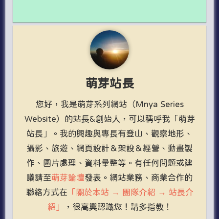
萌芽站長
您好，我是萌芽系列網站（Mnya Series
Website）的站長&創始人，可以稱呼我「萌芽
站長」。我的興趣與專長有登山、觀察地形、
攝影、旅遊、網頁設計＆架設＆經營、動畫製
作、圖片處理、資料彙整等。有任何問題或建
議請至
萌芽論壇
發表。網站業務、商業合作的
聯絡方式在
「關於本站 → 團隊介紹 → 站長介
紹」
，很高興認識您！請多指教！