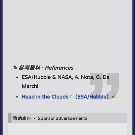
✎ 參考資料 · References
ESA/Hubble & NASA, A. Nota, G. De
Marchi
Head in the Clouds
（ESA/Hubble）
贊助廣告 ‧ Sponsor advertisements