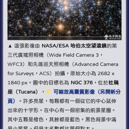
▲ 這張影像由
NASA/ESA 哈伯太空望遠鏡
的第
三代廣域照相機（Wide Field Camera 3，
WFC3）和先進巡天照相機（Advanced Camera
for Surveys，ACS）拍攝，原始大小為 2682 x
1840 px。圖中的目標名為
NGC 376
，位於
杜鵑
座（Tucana）
，
可縮放高畫質影像（另開新分
頁）
。許多亮星，每顆都有一個從它的中心延伸
出來的十字形。在中心有一個密集的前景星團。
其中五顆是橙色，其餘都是藍色。黑色背景中滿
是小星星，但是大多數都比單個點大。