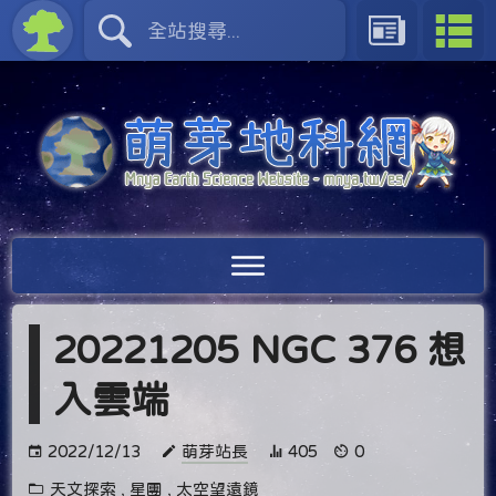
20221205 NGC 376 想
入雲端
2022/12/13
萌芽站長
405
0
天文探索
,
星團
,
太空望遠鏡