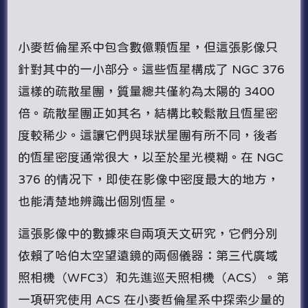
小麥哲倫星系中包含數億顆恆星，但這張影像只
針對其中的一小部分。這些恆星構成了 NGC 376
這樣的疏散星團，質量總共僅約為太陽的 3400
倍。疏散星團正如其名，結構比較鬆散且恆星密
度較稀少。這讓它們與球狀星團有所不同，後者
的恆星密度通常很大，以至於星光模糊。在 NGC
376 的情况下，即使在影像中密度最大的地方，
也能清楚地辨識出個別恆星。
這張影像中的數據來自兩項天文研究，它們分別
依賴了哈伯太空望遠鏡的兩個儀器：第三代廣域
照相機（WFC3）和先進巡天照相機（ACS）。第
一項研究使用 ACS 在小麥哲倫星系中探索少量的