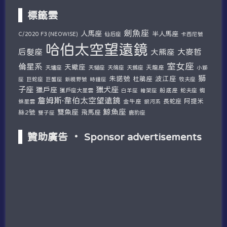
標籤雲
劍魚座
人馬座
半人馬座
仙后座
C/2020 F3 (NEOWISE)
卡西尼號
哈伯太空望遠鏡
后髮座
大麥哲
大熊座
室女座
倫星系
天蠍座
天爐座
天貓座
天鴿座
天鵝座
天龍座
小獅
獅
朱諾號
波江座
杜鵑座
巨蛇座
牧夫座
座
巨蟹座
新視野號
時鐘座
子座
獵犬座
獵戶座
獵戶座大星雲
船底座
蛇夫座
蜘
白羊座
繪架座
詹姆斯·韋伯太空望遠鏡
阿提米
蛛星雲
金牛座
長蛇座
銀河系
鯨魚座
雙魚座
絲2號
飛馬座
鹿豹座
雙子座
贊助廣告 ‧ Sponsor advertisements