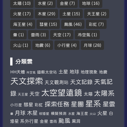
太陽
(10)
水星
(2)
金星
(7)
地球
(16)
火星
(17)
木星
(29)
土星
(15)
天王星
(2)
海王星
(4)
彗星
(15)
颱風
(46)
彩虹
(7)
暈
(1)
雷雨
(3)
天空
(17)
冷空氣
(1)
火山
(1)
地震
(6)
小行星
(4)
月球
(28)
分類雲
土星
地球
HH天體
地理現象
地震
國際太空站
冷空氣
天文探索
天氣記
天文記錄
天文觀測站
太空望遠鏡
太陽系
錄
天空
太陽
天王星
星系
探索任務
星團
星雲
彗星
彩虹
小行星
木星
月球
火星
白
模擬預測
海王星
棕矮星
水星
暈
火山
颱風
系外行星
矮星
金星
黑洞
雷雨