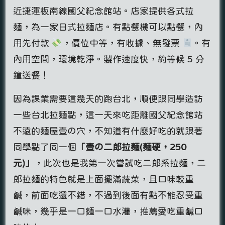
近捷運板南線國父紀念館站。店家提供各式拉
麵，為一家日式拉麵店。有點餐機可以點餐，內
用先付款
，價位中等，有收據、無發票
。有
內用空間，環境乾淨。製作速度快，約等候 5 分
鐘送餐！
因為課業需要這幾天的跑台北，順便跟同學造訪
一些台北拉麵點，這一天來吃距離國父紀念館站
不遠的麵屋壹の穴，不知道有什麼好吃的就跟著
同學點了同一個
「壹の二郎拉麵(麵硬，250
元)」
，此次也是我第一次嘗試吃二郎系拉麵，二
郎拉麵的特色就是上面擺滿蔬菜，且口味較重
鹹，前面吃還不錯，不過到後面有點不能忍受重
鹹味，幾乎是一口麵一口水灌，推薦愛吃重鹹口