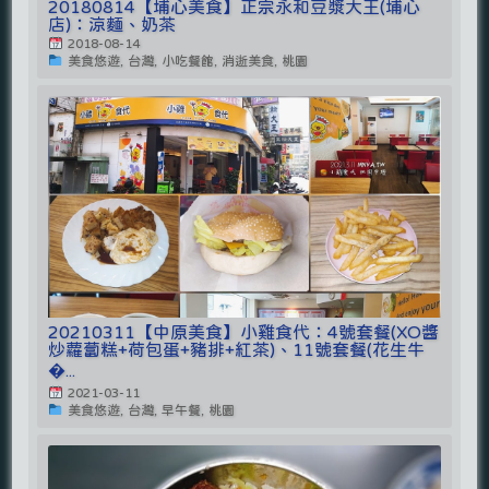
20180814【埔心美食】正宗永和豆漿大王(埔心
店)：涼麵、奶茶
2018-08-14
美食悠遊, 台灣, 小吃餐館, 消逝美食, 桃園
20210311【中原美食】小雞食代：4號套餐(XO醬
炒蘿蔔糕+荷包蛋+豬排+紅茶)、11號套餐(花生牛
�...
2021-03-11
美食悠遊, 台灣, 早午餐, 桃園