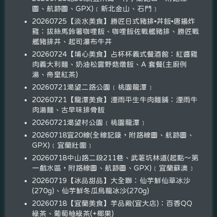
圖、航跡圖、GPX)﹝新北金山、石門﹞
20260725【淡水美食】勝匠日式豬排•丼飯•唐揚炸
雞：拔絲馬鈴薯咖哩飯、咖哩飯佐戰艦豬排、勝匠戰
艦豬排丼、起司瀑布牛丼
20260724【埔心美食】占杯杯義式餐酒館：紅醬雞
肉義大利麵、奶油松露野菇燉飯、A 套餐(主廚例
湯、帝皇紅茶)
20260721渴望二路公園﹝桃園龍潭﹞
20260721【龍潭美食】湮雨平生牛肉麵舖：湮雨牛
肉湯麵、古早味排骨飯
20260721渴望村公園﹝桃園龍潭﹞
20260718宜20線(全線記錄，附路線圖、航跡圖、
GPX)﹝宜蘭壯圍﹞
20260718中山路二段211巷、武荖坑林道(起點～第
一戲水區，附路線圖、航跡圖、GPX)﹝宜蘭蘇澳﹞
20260719【冰品甜品】大全聯：仙芋鮮仙草冰沙
(270g)、仙芋鮮冬瓜烏龍冰沙(270g)
20260718【宜蘭美食】芋品殿(宜大店)：百香QQ
綠茶、葡萄柚綠茶(+椰果)