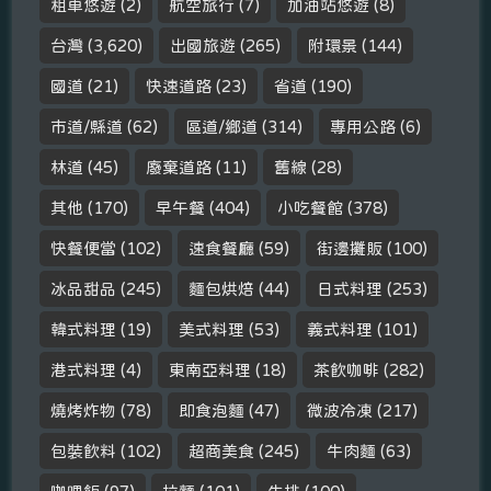
租車悠遊
(2)
航空旅行
(7)
加油站悠遊
(8)
台灣
(3,620)
出國旅遊
(265)
附環景
(144)
國道
(21)
快速道路
(23)
省道
(190)
市道/縣道
(62)
區道/鄉道
(314)
專用公路
(6)
林道
(45)
廢棄道路
(11)
舊線
(28)
其他
(170)
早午餐
(404)
小吃餐館
(378)
快餐便當
(102)
速食餐廳
(59)
街邊攤販
(100)
冰品甜品
(245)
麵包烘焙
(44)
日式料理
(253)
韓式料理
(19)
美式料理
(53)
義式料理
(101)
港式料理
(4)
東南亞料理
(18)
茶飲咖啡
(282)
燒烤炸物
(78)
即食泡麵
(47)
微波冷凍
(217)
包裝飲料
(102)
超商美食
(245)
牛肉麵
(63)