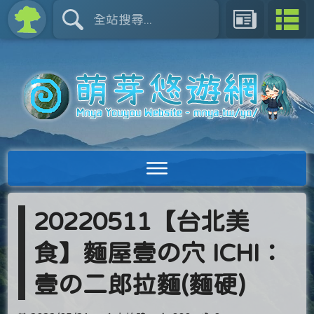
20220511【台北美
食】麵屋壹の穴 ICHI：
壹の二郎拉麵(麵硬)