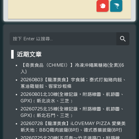
近期文章
【奇美食品（CHIMEI）】冷凍沖繩黑糖捲(全素)(6
入)
20260803【龍潭美食】宇食舖：泰式打拋豬肉飯、
蔥油雞腿飯、客家炒粄條
20260801北10線(全線記錄，附路線圖、航跡圖、
GPX)﹝新北淡水、三芝﹞
20260725北15線(全線記錄，附路線圖、航跡圖、
GPX)﹝新北石門、三芝﹞
20260728【龍潭美食】iLOVEMAY PIZZA 愛樂美
新天地：BBQ雞肉披薩(8吋)、德式香腸披薩(8吋)
20260725北20線(五爪崙～竹子湖路口，附路線