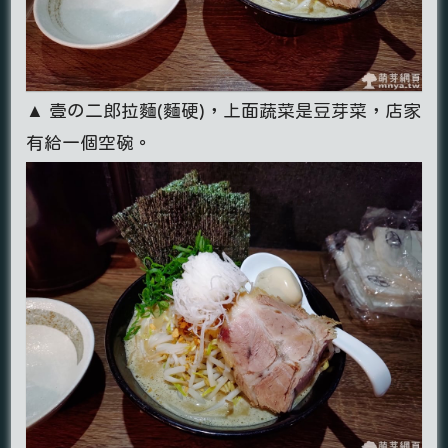
▲ 壹の二郎拉麵(麵硬)，上面蔬菜是豆芽菜，店家
有給一個空碗。