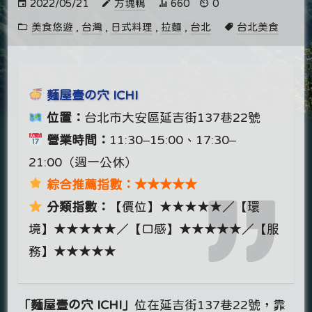
2022/05/21
方塊鴨
660
0
美食悠遊
,
台灣
,
日式料理
,
拉麵
,
台北
台北美食
麵屋壹の穴 ICHI
位置：
台北市大安區延吉街137巷22號
營業時間：
11:30–15:00、17:30–
21:00（週一公休）
綜合推薦指數：★★★★★
分類指數：
【價位】★★★★★／【環
境】★★★★★／【口感】★★★★★／【服
務】★★★★★
「麵屋壹の穴 ICHI」
位在延吉街137巷22號，靠