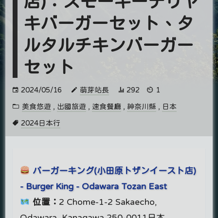
店)：スモーキーテリヤ
キバーガーセット、タ
ルタルチキンバーガー
セット
2024/05/16
萌芽站長
292
1
美食悠遊
,
出國旅遊
,
速食餐廳
,
神奈川縣
,
日本
2024日本行
バーガーキング(小田原トザンイースト店)
- Burger King - Odawara Tozan East
位置：
2 Chome-1-2 Sakaecho,
Odawara, Kanagawa 250-0011日本