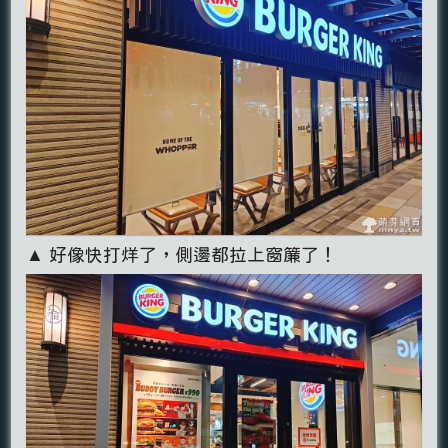
▲ 好像快打烊了，側邊都拉上窗簾了！