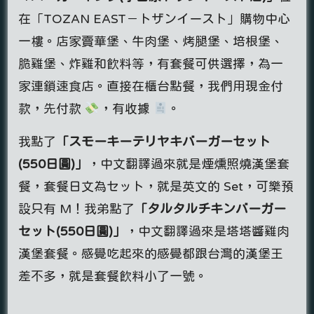
在「TOZAN EAST－トザンイースト」購物中心
一樓。店家賣華堡、牛肉堡、烤腿堡、培根堡、
脆雞堡、炸雞和飲料等，有套餐可供選擇，為一
家連鎖速食店。直接在櫃台點餐，我們用現金付
款，先付款
，有收據
。
我點了
「スモーキーテリヤキバーガーセット
(550日圓)」
，中文翻譯過來就是煙燻照燒漢堡套
餐，套餐日文為セット，就是英文的 Set，可樂預
設只有 M！我弟點了
「タルタルチキンバーガー
セット(550日圓)」
，中文翻譯過來是塔塔醬雞肉
漢堡套餐。感覺吃起來的感覺都跟台灣的漢堡王
差不多，就是套餐飲料小了一號。