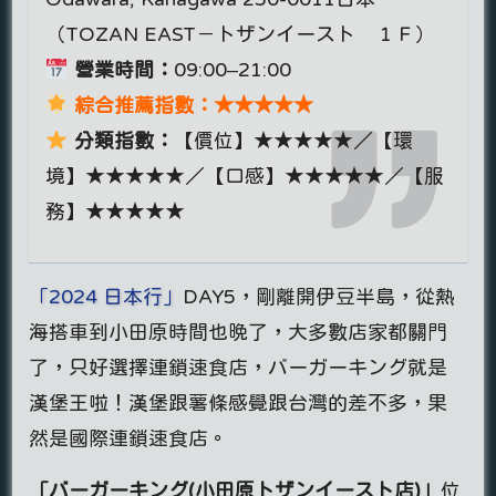
（TOZAN EAST－トザンイースト １Ｆ）
營業時間：
09:00–21:00
綜合推薦指數：★★★★★
分類指數：
【價位】★★★★★／【環
境】★★★★★／【口感】★★★★★／【服
務】★★★★★
「2024 日本行」
DAY5，剛離開伊豆半島，從熱
海搭車到小田原時間也晚了，大多數店家都關門
了，只好選擇連鎖速食店，バーガーキング就是
漢堡王啦！漢堡跟薯條感覺跟台灣的差不多，果
然是國際連鎖速食店。
「バーガーキング(小田原トザンイースト店)」
位