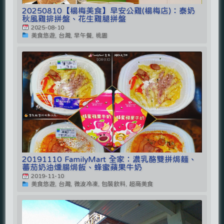
20250810【楊梅美食】早安公雞(楊梅店)：泰奶
秋風雞排拼盤、花生雞腿拼盤
2025-08-10
美食悠遊, 台灣, 早午餐, 桃園
20191110 FamilyMart 全家：濃乳酪雙拼焗麵、
蕃茄奶油燻腸焗飯、蜂蜜蘋果牛奶
2019-11-10
美食悠遊, 台灣, 微波冷凍, 包裝飲料, 超商美食