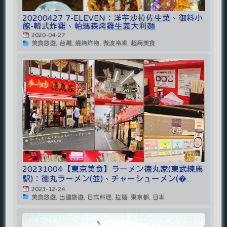
20200427 7-ELEVEN：洋芋沙拉佐生菜、御料小
館-韓式炸雞、帕瑪森烤雞生義大利麵
2020-04-27
美食悠遊, 台灣, 燒烤炸物, 微波冷凍, 超商美食
20231004【東京美食】ラーメン徳丸家(東武練馬
駅)：徳丸ラーメン(並)、チャーシューメン(�...
2023-12-24
美食悠遊, 出國旅遊, 日式料理, 拉麵, 東京都, 日本