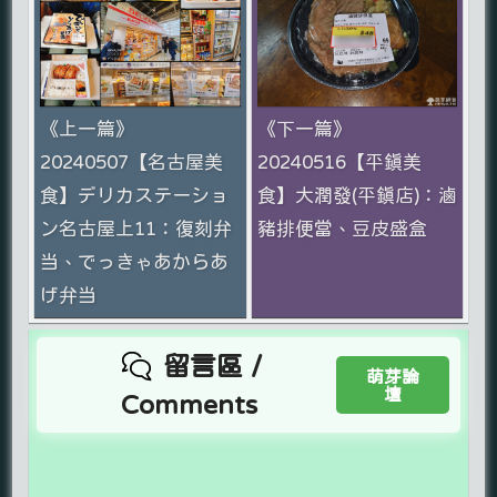
《上一篇》
《下一篇》
20240507【名古屋美
20240516【平鎮美
食】デリカステーショ
食】大潤發(平鎮店)：滷
ン名古屋上11：復刻弁
豬排便當、豆皮盛盒
当、でっきゃあからあ
げ弁当
留言區 /
萌芽論
壇
Comments