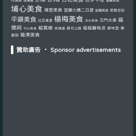
台3線
內灣線
匯集篇
嘉義美食
埔心美食
埔里美食
宜蘭火機二日遊
宜蘭美食
家鄉空拍
楊梅美食
平鎮美食
福
石門水庫
拉亞漢堡
淡水美食
德祠
縱貫線
貓貓蟲咖波
麥味登
麥
肯德基
蘇花公路
竹山美食
龍潭美食
當勞
贊助廣告 ‧ Sponsor advertisements