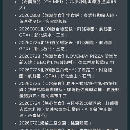
【奇美食品（CHIMEI）】冷凍沖繩黑糖捲(全素)(6
入)
20260803【龍潭美食】宇食舖：泰式打拋豬肉飯、
蔥油雞腿飯、客家炒粄條
20260801北10線(全線記錄，附路線圖、航跡圖、
GPX)﹝新北淡水、三芝﹞
20260725北15線(全線記錄，附路線圖、航跡圖、
GPX)﹝新北石門、三芝﹞
20260728【龍潭美食】iLOVEMAY PIZZA 愛樂美
新天地：BBQ雞肉披薩(8吋)、德式香腸披薩(8吋)
20260725北20線(五爪崙～竹子湖路口，附路線
圖、航跡圖、GPX)﹝新北金山、石門﹞
20260725【淡水美食】勝匠日式豬排•丼飯•唐揚炸
雞：拔絲馬鈴薯咖哩飯、咖哩飯佐戰艦豬排、勝匠戰
艦豬排丼、起司瀑布牛丼
20260724【埔心美食】占杯杯義式餐酒館：紅醬雞
肉義大利麵、奶油松露野菇燉飯、A 套餐(主廚例
湯、帝皇紅茶)
20260721渴望二路公園﹝桃園龍潭﹞