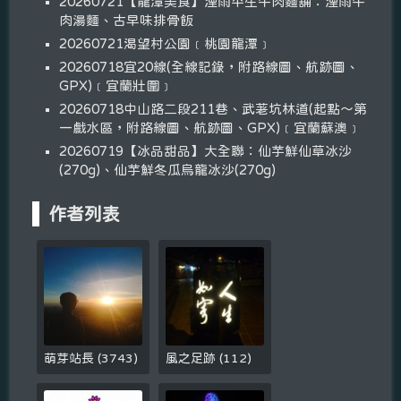
20260721【龍潭美食】湮雨平生牛肉麵舖：湮雨牛
肉湯麵、古早味排骨飯
20260721渴望村公園﹝桃園龍潭﹞
20260718宜20線(全線記錄，附路線圖、航跡圖、
GPX)﹝宜蘭壯圍﹞
20260718中山路二段211巷、武荖坑林道(起點～第
一戲水區，附路線圖、航跡圖、GPX)﹝宜蘭蘇澳﹞
20260719【冰品甜品】大全聯：仙芋鮮仙草冰沙
(270g)、仙芋鮮冬瓜烏龍冰沙(270g)
作者列表
萌芽站長
(
3743
)
風之足跡
(
112
)