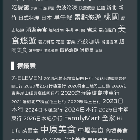
吃餐館
新北
新
微波冷凍
快餐便當
拉麵
市道/縣道
屏東
桃園
景點悠遊
早午餐
竹
日式料理
日本
歷
美
消逝美食
省道
史悠遊
空拍視角
燒烤炸物
牛排
牛肉麵
食悠遊
茶飲咖啡
超
苗栗
義式料理
花蓮
街邊攤販
商美食
鐵路悠遊
附環景
逛街購物
速食餐廳
高雄
標籤雲
7-ELEVEN
2018台灣南部寒假四日行
2018台灣南部暑假
2020南投力行機車行
2020花
2020屏東三地門三日遊
四日行
2020逆時鐘環島機車行
東海岸山脈最高峰四日行
2023日
2021暑假北中橫宜花三日行
2022綠島三日行
本行
2024日本行
2025日本關
2024日本楓葉行
FamilyMart 全家
東行
2026日本紀伊行
Hi-
中原美食
中壢美食
內壢美食
Life 萊爾富
台北美食
台9線
吉伊卡哇