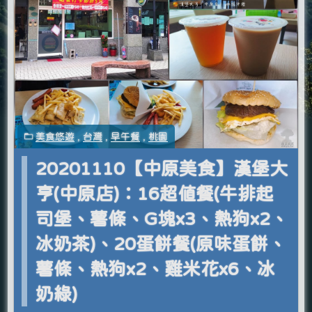
美食悠遊
,
台灣
,
早午餐
,
桃園
20201110【中原美食】漢堡大
亨(中原店)：16超值餐(牛排起
司堡、薯條、G塊x3、熱狗x2、
冰奶茶)、20蛋餅餐(原味蛋餅、
薯條、熱狗x2、雞米花x6、冰
奶綠)