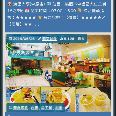
漢堡大亨(中原店)
位置：桃園市中壢區大仁二街
18之5號
營業時間：07:00–15:00
綜合推薦指
數：★★★★★
分類指數：【價位】★★★★★／
【環境】★★ […]
2019/05/26
萌芽站長
5,128
3
美食悠遊
,
台灣
,
早午餐
,
桃園