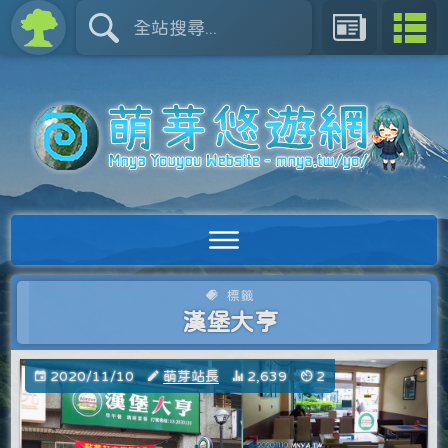
標籤
漢堡大亨
2020/11/10
萌芽站長
2,639
2