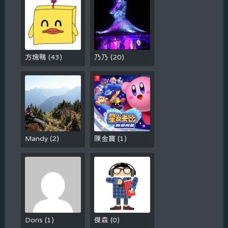
方塊鴨
(
43
)
乃乃
(
20
)
Mandy
(
2
)
陳金寶
(
1
)
Doris
(
1
)
傑森
(
0
)