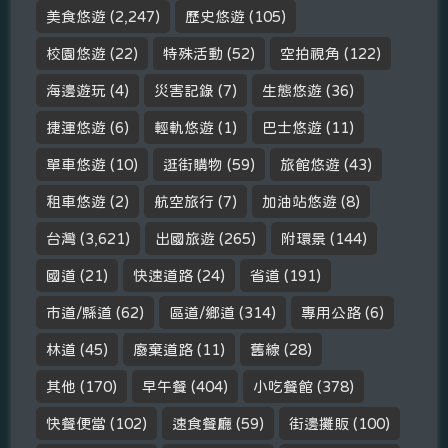
美食悠遊
(2,247)
歷史悠遊
(105)
校園悠遊
(22)
特殊活動
(52)
空拍視角
(122)
海邊遊玩
(4)
災害記錄
(7)
生態悠遊
(36)
捷運悠遊
(6)
輕軌悠遊
(1)
巴士悠遊
(11)
單車悠遊
(10)
逛街購物
(59)
旅館悠遊
(43)
租車悠遊
(2)
航空旅行
(7)
加油站悠遊
(8)
台灣
(3,621)
出國旅遊
(265)
附環景
(144)
國道
(21)
快速道路
(24)
省道
(191)
市道/縣道
(62)
區道/鄉道
(314)
專用公路
(6)
林道
(45)
廢棄道路
(11)
舊線
(28)
其他
(170)
早午餐
(404)
小吃餐館
(378)
快餐便當
(102)
速食餐廳
(59)
街邊攤販
(100)