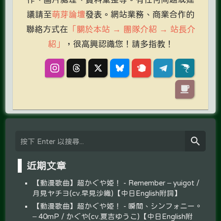
議請至
萌芽論壇
發表。網站業務、商業合作的
聯絡方式在
「關於本站 → 團隊介紹 → 站長介
紹」
，很高興認識您！請多指教！
近期文章
【動漫歌曲】超かぐや姫！ - Remember – yuigot /
月見ヤチヨ(cv.早見沙織)【中日English附詞】
【動漫歌曲】超かぐや姫！ - 瞬間、シンフォニー。
– 40mP / かぐや(cv.夏吉ゆうこ)【中日English附