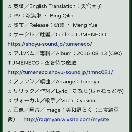
♫ 英譯／English Translation：天宫冥子
♫ PV：冰淇淋 ‧ Bing Qilin
♫ 發布／Release：萌樂 ‧ Meng Yue
♫ サークル／社團／Circle：TUMENECO
https://shoyu-sound.jp/tumeneco/
♫ アルバム／專輯／Album：2016-08-13 (C90)
TUMENECO - 空を待つ魔法
http://tumeneco.shoyu-sound.jp/tmnc021/
♫ アレンジ／編曲／Arrange：tomoya
♫ リリック／作詞／Lyric：ななせ(じゃねっと亭)
♫ ヴォーカル／歌手／Vocal：yukina
♫ 画像／圖片／Image：美和野らぐ（三食納豆
飯）
http://ragmyan.wixsite.com/mysite