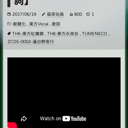
詞】
2017/06/19
萌芽站長
800
1
視覺化
,
東方Vocal
,
歌詞
TH6-東方紅魔鄉
,
TH8-東方永夜抄
,
TUMENECO
,
ZCDS-0002-蓮台野夜行