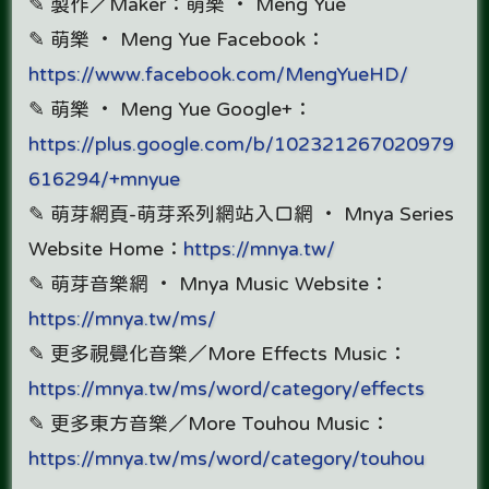
✎ 製作／Maker：萌樂 ‧ Meng Yue
✎ 萌樂 ‧ Meng Yue Facebook：
https://www.facebook.com/MengYueHD/
✎ 萌樂 ‧ Meng Yue Google+：
https://plus.google.com/b/102321267020979
616294/+mnyue
✎ 萌芽網頁-萌芽系列網站入口網 ‧ Mnya Series
Website Home：
https://mnya.tw/
✎ 萌芽音樂網 ‧ Mnya Music Website：
https://mnya.tw/ms/
✎ 更多視覺化音樂／More Effects Music：
https://mnya.tw/ms/word/category/effects
✎ 更多東方音樂／More Touhou Music：
https://mnya.tw/ms/word/category/touhou