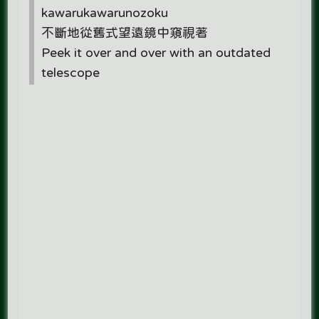
kawarukawarunozoku
不斷地從舊式望遠鏡中窺視著
Peek it over and over with an outdated
telescope​