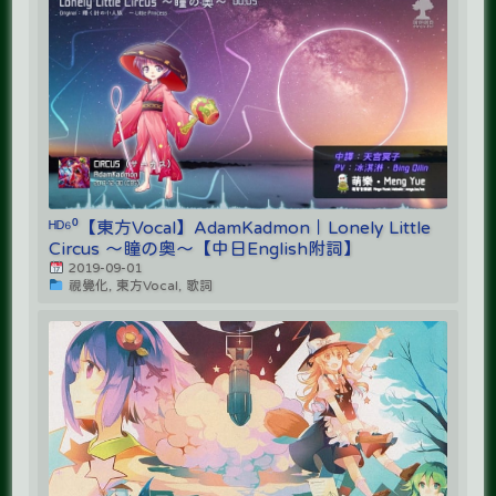
ᴴᴰ⁶⁰【東方Vocal】AdamKadmon｜Lonely Little
Circus ～瞳の奥～【中日English附詞】
2019-09-01
視覺化, 東方Vocal, 歌詞