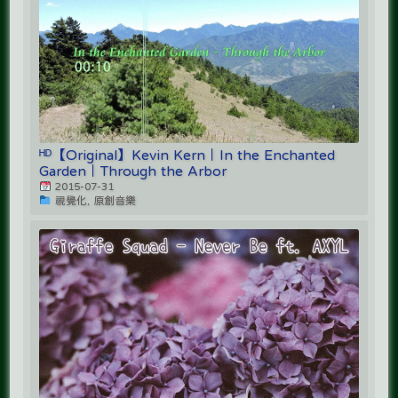
ᴴᴰ【Original】Kevin Kern｜In the Enchanted
Garden｜Through the Arbor
2015-07-31
視覺化, 原創音樂