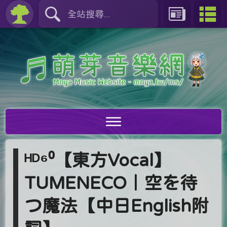
ᴴᴰ⁶⁰【東方Vocal】
TUMENECO｜空を待
つ魔法【中日English附