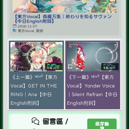
【東方Vocal】森羅万象｜終わりを知るサヴァン
【中日English附詞】
2016-11-27
東方Vocal, 歌詞
《上一篇》ᴴᴰ⁶⁰【東方
《下一篇》ᴴᴰ⁶⁰【東方
Vocal】GET IN THE
Vocal】Yonder Voice
RING｜Aria【中日
｜Silent Refrain【中日
English附詞】
English附詞】
留言區 /
萌芽論
壇