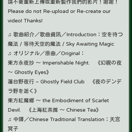
請不要重新上傳或重新製作我們的影片！謝謝！
Please do not Re-upload or Re-create our
video! Thanks!
♫ 歌曲紹介／歌曲資訊／Introduction：空を待つ
魔法 / 等待天空的魔法 / Sky Awaiting Magic
♫ オリジナル／原曲／Original：
東方永夜抄 ～ Imperishable Night. 《幻視の夜
～ Ghostly Eyes》
蓮台野夜行 ~ Ghostly Field Club 《夜のデンデ
ラ野を逝く》
東方紅魔鄉 ～ the Embodiment of Scarlet
Devil. 《上海紅茶館 ～ Chinese Tea》
♫ 中譯／Chinese Traditional Translation：天宫
冥子