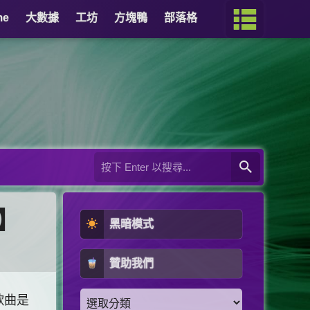
me
大數據
工坊
方塊鴨
部落格
詞】
黑暗模式
贊助我們
歌曲是