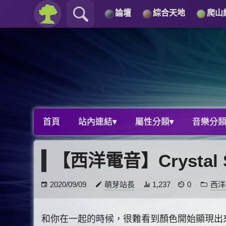
論壇
綜合天地
爬山
關於
導覽
首頁
站內連結▾
屬性分類▾
音樂分類
【西洋電音】Crystal S
2020/09/09
萌芽站長
1,237
0
西洋
和你在一起的時候，很難看到顏色開始顯現出來