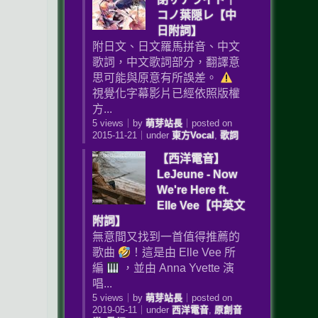
コノ葉隠レ【中
日附詞】
附日文、日文羅馬拼音、中文
歌詞，中文歌詞部分，翻譯意
思可能與原意有所誤差。
視覺化字幕影片已經依照版權
方...
5 views
｜
by
萌芽站長
｜
posted on
2015-11-21
｜
under
東方Vocal
,
歌詞
【西洋電音】
LeJeune - Now
We're Here ft.
Elle Vee【中英文
附詞】
無意間又找到一首值得推薦的
歌曲
！這是由 Elle Vee 所
編
，並由 Anna Yvette 演
唱...
5 views
｜
by
萌芽站長
｜
posted on
2019-05-11
｜
under
西洋電音
,
原創音