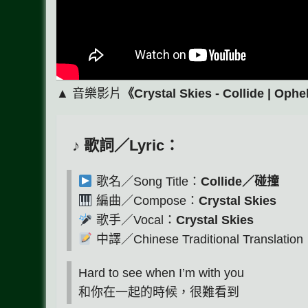
▲ 音樂影片
《Crystal Skies - Collide | Oph
♪ 歌詞／Lyric：
歌名／Song Title：
Collide／碰撞
編曲／Compose：
Crystal Skies
歌手／Vocal：
Crystal Skies
中譯／Chinese Traditional Translatio
Hard to see when I’m with you
和你在一起的時候，很難看到