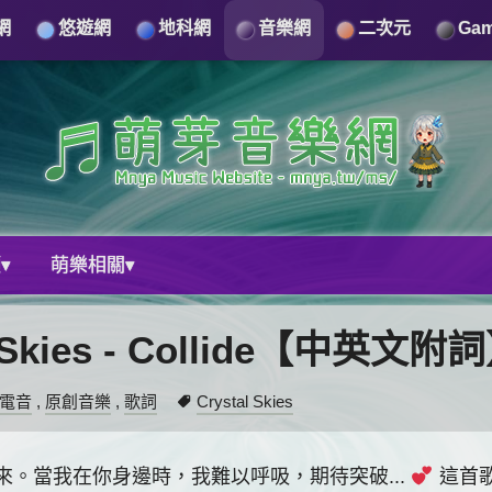
網
悠遊網
地科網
音樂網
二次元
Ga
▾
萌樂相關▾
kies - Collide【中英文附
電音
,
原創音樂
,
歌詞
Crystal Skies
。當我在你身邊時，我難以呼吸，期待突破...
這首