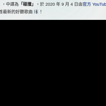
de」，中譯為
「碰撞」
，於 2020 年 9 月 4 日由
官方 YouTu
給您這首最新的好聽歌曲
！