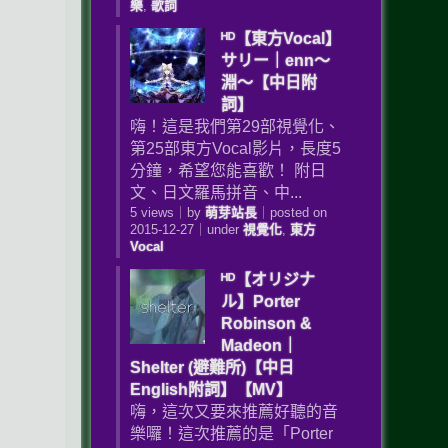
樂
,
歌詞
ᴴᴰ【東方Vocal】
サリー｜enn～
淵～【中日附
詞】
嗨！這是我們第29部視覺化、
第25部東方Vocal影片，長度5
分鐘，希望您能喜歡­！ 附日
文、日文羅馬拼音、中...
5 views
｜
by
萌芽站長
｜
posted on
2015-12-27
｜
under
視覺化
,
東方
Vocal
ᴴᴰ【オリジナ
ル】Porter
Robinson &
Madeon｜
Shelter (避難所)【中日
English附詞】【MV】
嗨，這次又要來推薦好聽的音
樂囉！這次推薦的是「Porter