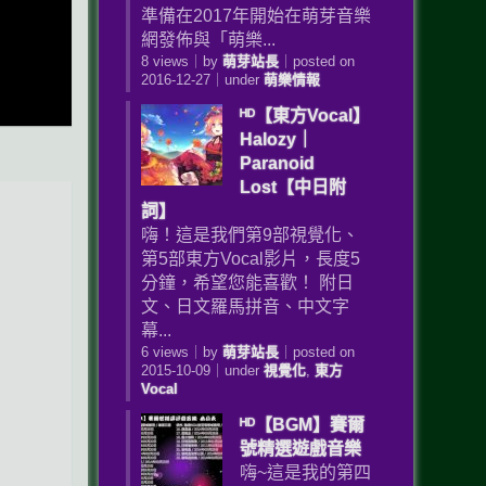
準備在2017年開始在萌芽音樂
網發佈與「萌樂...
8 views
｜
by
萌芽站長
｜
posted on
2016-12-27
｜
under
萌樂情報
ᴴᴰ【東方Vocal】
Halozy｜
Paranoid
Lost【中日附
詞】
嗨！這是我們第9部視覺化、
第5部東方Vocal影片，長度5
分鐘，希望您能喜歡！ 附日
文、日文羅馬拼音、中文字
幕...
6 views
｜
by
萌芽站長
｜
posted on
2015-10-09
｜
under
視覺化
,
東方
Vocal
ᴴᴰ【BGM】賽爾
號精選遊戲音樂
嗨~這是我的第四