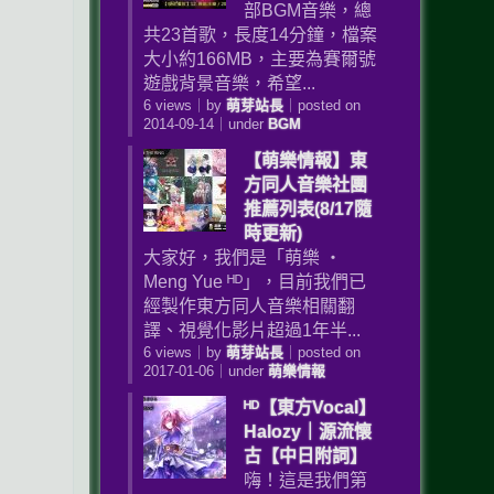
部BGM音樂，總
共23首歌，長度14分鐘，檔案
大小約166MB，主要為賽爾號
遊戲背景音樂，希望...
6 views
｜
by
萌芽站長
｜
posted on
2014-09-14
｜
under
BGM
【萌樂情報】東
方同人音樂社團
推薦列表(8/17隨
時更新)
大家好，我們是「萌樂 ‧
Meng Yue ᴴᴰ」，目前我們已
經製作東方同人音樂相關翻
譯、視覺化影片超過1年半...
6 views
｜
by
萌芽站長
｜
posted on
2017-01-06
｜
under
萌樂情報
ᴴᴰ【東方Vocal】
Halozy｜源流懐
古【中日附詞】
嗨！這是我們第