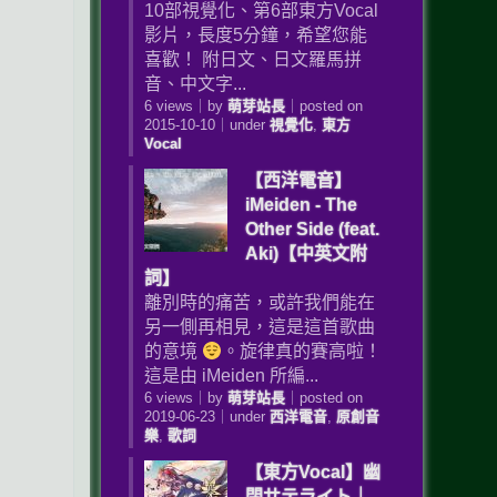
10部視覺化、第6部東方Vocal
影片，長度5分鐘，希望您能
喜歡！ 附日文、日文羅馬拼
音、中文字...
6 views
｜
by
萌芽站長
｜
posted on
2015-10-10
｜
under
視覺化
,
東方
Vocal
【西洋電音】
iMeiden - The
Other Side (feat.
Aki)【中英文附
詞】
離別時的痛苦，或許我們能在
另一側再相見，這是這首歌曲
的意境
。旋律真的賽高啦！
這是由 iMeiden 所編...
6 views
｜
by
萌芽站長
｜
posted on
2019-06-23
｜
under
西洋電音
,
原創音
樂
,
歌詞
【東方Vocal】幽
閉サテライト｜