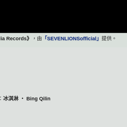
elia Records》
，由
「SEVENLIONSofficial」
提供。
n：
冰淇淋 ‧ Bing Qilin