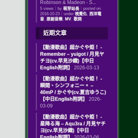
Robinson & Madeon - S...
5 views
｜
by
萌芽站長
｜
posted on
2016-10-23
｜
under
視覺化
,
西洋電
音
,
原創音樂
,
MV
,
歌詞
近期文章
【動漫歌曲】超かぐや姫！ -
Remember – yuigot / 月見ヤ
チヨ(cv.早見沙織)【中日
English附詞】
2026-03-13
【動漫歌曲】超かぐや姫！ -
瞬間、シンフォニー。 –
40mP / かぐや(cv.夏吉ゆうこ)
【中日English附詞】
2026-
03-09
【動漫歌曲】超かぐや姫！ -
星降る海 – Aqu3ra / 月見ヤチ
ヨ(cv.早見沙織)【中日
English附詞】
2026-03-06