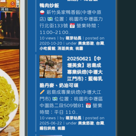
鴨肉炒飯
新竹吳家鴨香飯(中壢中原
店)
位置：桃園市中壢區力
行北街133號
營業時間：
11:00–21:00...
10 views
｜
by
萌芽站長
｜
posted on
2020-10-20
｜
under
美食悠遊
,
台灣
,
小吃餐館
,
消逝美食
,
桃園
20250621【中
壢美食】岩島成
專業烘焙(中壢大
江門市)：藍莓乳
酪丹麥、奶油可頌
岩島成專業烘焙(中壢大江
門市)
位置：桃園市中壢區
中園路二段509號B1
營業
時間：平日 11:0...
10 views
｜
by
萌芽站長
｜
posted on
2025-06-22
｜
under
美食悠遊
,
台灣
,
麵包烘焙
,
桃園