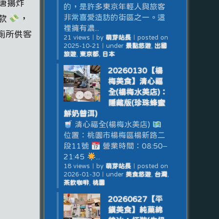
唐揚炸
的，是許多東京年輕人與旅客
非常喜愛造訪的街區之一。這
付款
，
裡擁有濃...
廁所供客
21 views
｜
by
萌芽站長
｜
posted on
2025-10-21
｜
under
景點悠遊
,
出國
旅遊
,
東京都
,
日本
20260130【楊
梅美食】清心福
全(楊梅水美店)：
隱藏版(珍珠蜂蜜
鮮奶普洱)
清心福全(楊梅水美店)
位置：桃園市楊梅區楊新路二
段11號
營業時間：08:50–
21:45
...
18 views
｜
by
萌芽站長
｜
posted on
2026-01-30
｜
under
美食悠遊
,
台灣
,
茶飲咖啡
,
桃園
20260627【平
鎮美食】純菓綿