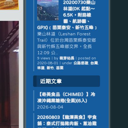
20200730樂山
林道(0K 起點～
6.5K，附路線
圖、航跡圖、
GPX)﹝苗栗泰安、新竹五峰﹞
樂山林道（Leshan Forest
Trail）位於台灣苗栗縣泰安鄉
與新竹縣五峰鄉交界，全長
12.09 公...
9 views
｜
by
萌芽站長
｜
posted on
2020-08-01
｜
under
公路悠遊
,
台灣
,
林道
,
新竹
,
苗栗
近期文章
【奇美食品（CHIMEI）】冷
凍沖繩黑糖捲(全素)(6入)
2026-08-04
20260803【龍潭美食】宇食
舖：泰式打拋豬肉飯、蔥油雞