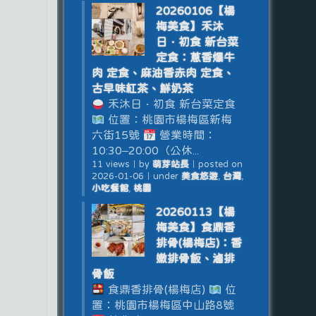
20260106【楊
梅美食】禾沐
日．初食 新台菜
定食：蔥香爆牛
肉 定食、麻油香赤肉 定食、
古早味紅茶、鮮奶茶
禾沐日．初食 新台菜定食
位置：桃園市楊梅區新梅
六街15號
營業時間：
10:30–20:00（公休...
11 views
｜
by
萌芽站長
｜
posted on
2026-01-06
｜
under
美食悠遊
,
台灣
,
小吃餐館
,
桃園
20260113【楊
梅美食】食鼎香
排骨(楊梅店)：香
嫩排骨飯、滷排
骨飯
食鼎香排骨(楊梅店)
位
置：桃園市楊梅區中山路8號