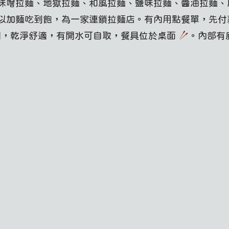
味噌拉麵、地獄拉麵、和風拉麵、鹽味拉麵、醬油拉麵、
以加麵吃到飽，為一家連鎖拉麵店。有內用點餐單，先
間，乾淨舒適，有開水可自取，餐具位於桌面
。內部有