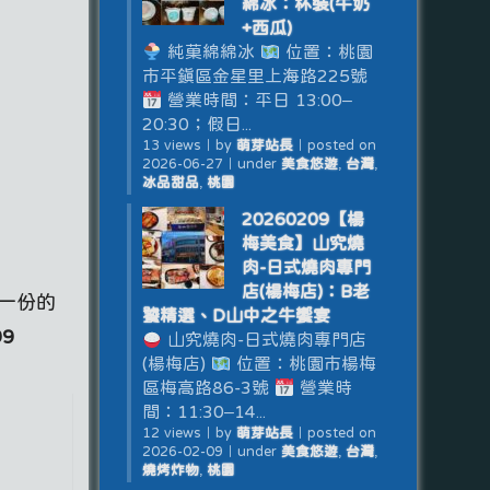
綿冰：杯裝(牛奶
+西瓜)
純菓綿綿冰
位置：桃園
市平鎮區金星里上海路225號
營業時間：平日 13:00–
20:30；假日...
13 views
｜
by
萌芽站長
｜
posted on
2026-06-27
｜
under
美食悠遊
,
台灣
,
冰品甜品
,
桃園
20260209【楊
梅美食】山究燒
肉-日式燒肉專門
店(楊梅店)：B老
一份的
饕精選、D山中之牛饗宴
9
山究燒肉-日式燒肉專門店
(楊梅店)
位置：桃園市楊梅
區梅高路86-3號
營業時
間：11:30–14...
12 views
｜
by
萌芽站長
｜
posted on
2026-02-09
｜
under
美食悠遊
,
台灣
,
燒烤炸物
,
桃園