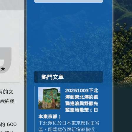
★★
熱門文章
20251003下北
有的文
澤到東北澤的孤
過蘇澳
獨搖滾與野獸先
輩聖地散策﹝日
本東京都﹞
下北澤位於日本東京都世田谷
 600
區，距離澀谷跟新宿都蠻近