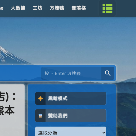
me
大數據
工坊
方塊鴨
部落格
店)：
黑暗模式
熊本
贊助我們