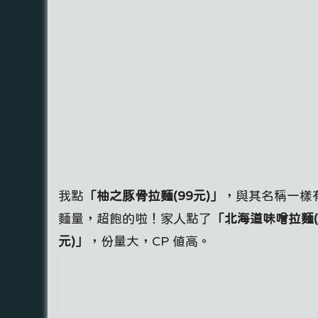
我點
「柚之豚骨拉麵(99元)」
，與其名稱一樣
麵量，超飽的啦！家人點了
「北海道味噌拉麵(
元)」
，份量大，CP 值高。