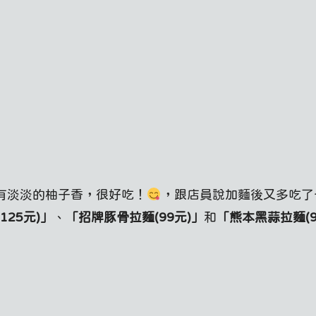
有淡淡的柚子香，很好吃！
，跟店員說加麵後又多吃了
125元)」
、
「招牌豚骨拉麵(99元)」
和
「熊本黑蒜拉麵(9