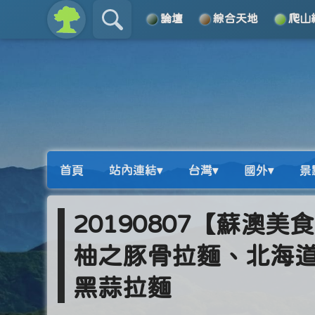
論壇
綜合天地
爬山
關於
導覽
首頁
站內連結▾
台灣▾
國外▾
景
20190807【蘇澳
柚之豚骨拉麵、北海
黑蒜拉麵