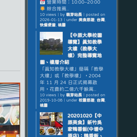
營業時間：10:00–20:00
綜合推薦...
10 views
｜
by
萌芽站長
｜
posted on
2026-01-13
｜
under
美食悠遊
,
台灣
,
快餐便當
,
桃園
【中原大學校園
導覽】真知教學
大樓（教學大
樓）完整導覽地
圖、樓層介紹
「真知教學大樓」簡稱「教學
大樓」或「教學樓」，2004
年 11 月 24 日正式揭幕啟
用，花費約二億六千餘萬...
10 views
｜
by
萌芽站長
｜
posted on
2019-10-08
｜
under
校園悠遊
,
台灣
,
桃園
20201020【中
原美食】新竹吳
家鴨香飯(中壢中
原店)：鴨香飯、