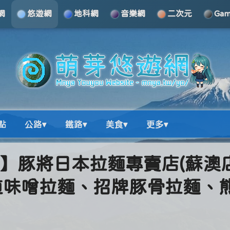
網
悠遊網
地科網
音樂網
二次元
Ga
點
公路▾
鐵路▾
美食▾
更多▾
美食】豚將日本拉麵專賣店(蘇澳
道味噌拉麵、招牌豚骨拉麵、