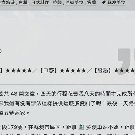
美食悠遊
,
台灣
,
日式料理
,
拉麵
,
消逝美食
,
宜蘭
蘇澳美食
0
】★★★★★／【口感】★★★★★／【服務】★★★
共 48 篇文章，四天的行程花費我八天的時間才完成所
來我還有沒有辦法這樣提供這麼多資訊了呢！最後一天路
道五號返家。
一段179號，在蘇澳市區內，距離
蘇澳車站不遠，距離約