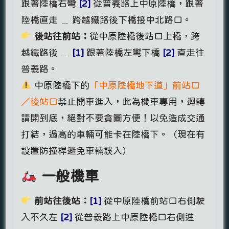
跟著陸橋右彎
[2]
從普義路上中原陸橋，跟著
陸橋直走 ﹍ 跨越鐵路後下橋接中北路口。
後站往前站：
從中原陸橋後站口上橋，跨
越鐵路後 ﹍
[1]
跟著陸橋左彎下橋
[2]
直走往
普義路。
中原陸橋下的
「中原陸橋地下道」前站口
／後站口
禁止開車進入，此為機車專用，迴轉
請開到底，絕對不要貪圖方便！以免造成交通
打結，過高的車輛可能卡在陸橋下。（現在有
設置防撞桿避免車輛誤入）
一般機車
前站往後站：
[1]
從中原陸橋前站口右側駛
入不久左
[2]
從普義路上中原陸橋口右側進