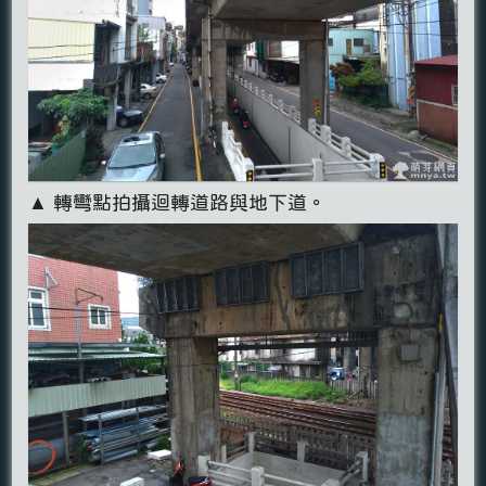
▲ 轉彎點拍攝迴轉道路與地下道。