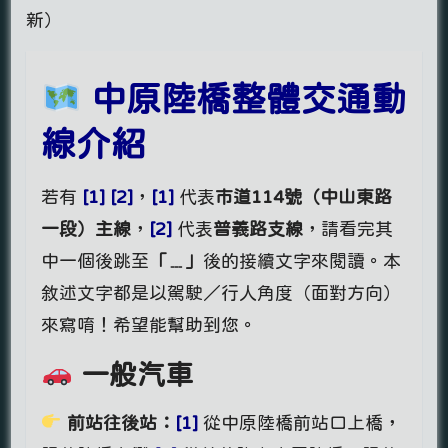
新）
中原陸橋整體交通動
線介紹
若有
[1] [2]
，
[1]
代表
市道114號（中山東路
一段）主線
，
[2]
代表
普義路支線
，請看完其
中一個後跳至
「﹍」
後的接續文字來閱讀。本
敘述文字都是以駕駛／行人角度（面對方向）
來寫唷！希望能幫助到您。
一般汽車
前站往後站：
[1]
從中原陸橋前站口上橋，