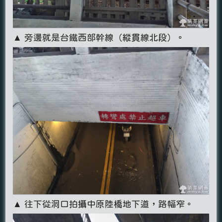
▲ 旁邊就是台鐵西部幹線（縱貫線北段）。
▲ 往下從洞口拍攝中原陸橋地下道，路幅窄。