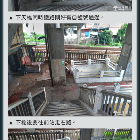
▲ 下天橋同時鐵路剛好有自強號通過。
▲ 下橋後要往前站走右路。