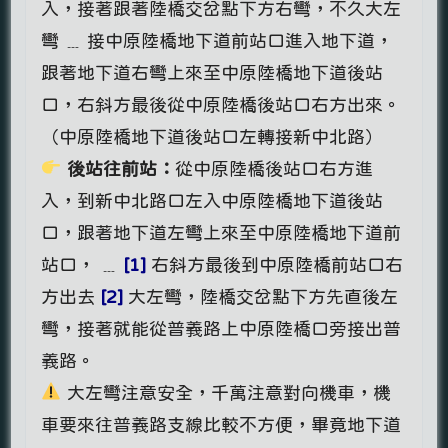
入，接著跟著陸橋交岔點下方右彎，不久大左
彎 ﹍ 接中原陸橋地下道前站口進入地下道，
跟著地下道右彎上來至中原陸橋地下道後站
口，右斜方最後從中原陸橋後站口右方出來。
（中原陸橋地下道後站口左轉接新中北路）
後站往前站：
從中原陸橋後站口右方進
入，到新中北路口左入中原陸橋地下道後站
口，跟著地下道左彎上來至中原陸橋地下道前
站口， ﹍
[1]
右斜方最後到中原陸橋前站口右
方出去
[2]
大左彎，陸橋交岔點下方先直後左
彎，接著就能從普義路上中原陸橋口旁接出普
義路。
大左彎注意安全，千萬注意對向機車，機
車要來往普義路支線比較不方便，畢竟地下道