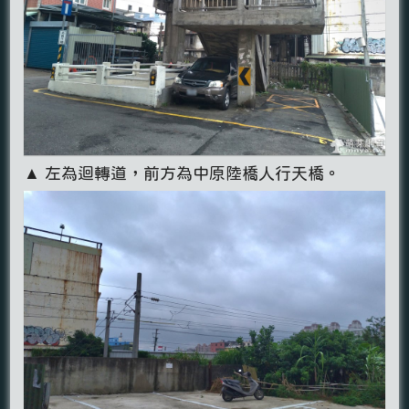
▲ 左為迴轉道，前方為中原陸橋人行天橋。