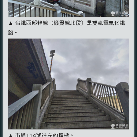
▲ 台鐵西部幹線（縱貫線北段）是雙軌電氣化鐵
路。
▲ 市道114號往左的指標。