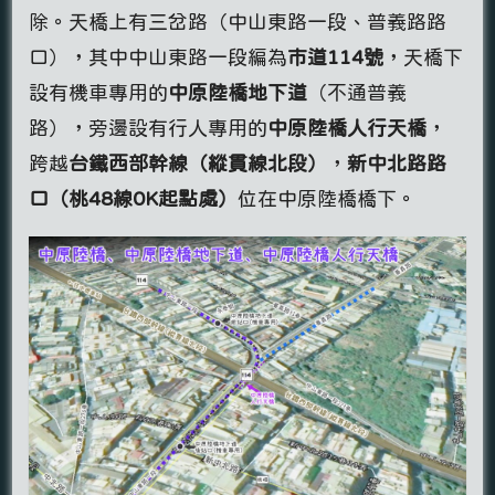
除。天橋上有三岔路（中山東路一段、普義路路
口），其中中山東路一段編為
市道114號
，天橋下
設有機車專用的
中原陸橋地下道
（不通普義
路），旁邊設有行人專用的
中原陸橋人行天橋
，
跨越
台鐵西部幹線（縱貫線北段）
，
新中北路路
口（桃48線0K起點處）
位在中原陸橋橋下。