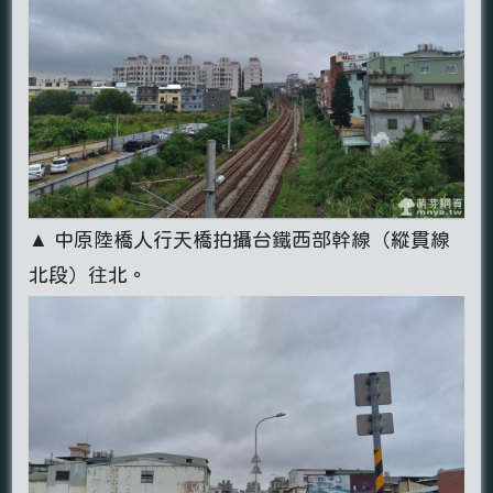
▲ 中原陸橋人行天橋拍攝台鐵西部幹線（縱貫線
北段）往北。