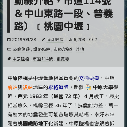
動線介紹，市道114號
＆中山東路一段、普義
路）﹝桃園中壢﹞
2019/09/28
萌芽站長
6,203
2
公路悠遊
,
鐵路悠遊
,
市道/縣道
,
其他
中原陸橋
,
市道114號
,
縱貫線
中原陸橋
是中壢當地相當重要的
交通要道
，中壢
前站
與
後站
地區的
聯絡道路
，距離
中原大學
很
近，
西元 1983 年（民國 72 年） 4 月
竣工，歷史
相當悠久，橋齡已經 36 年了！抗震能力差，萬一
有較大的地震發生可能會破壞其結構，幸好未來
隨著
桃園鐵路地下化
新建，中原陸橋也會跟著拆