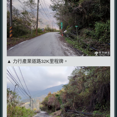
▲ 力行產業道路32K里程牌。