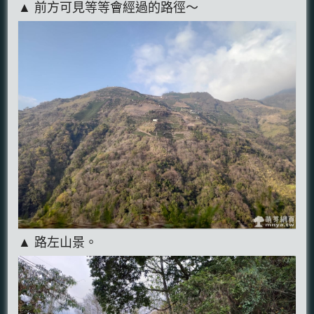
▲ 前方可見等等會經過的路徑～
▲ 路左山景。