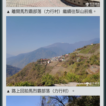
▲ 離開馬烈霸部落（力行村）繼續往梨山前進。
▲ 路上回拍馬烈霸部落（力行村）。