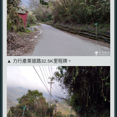
▲ 力行產業道路32.5K里程牌。