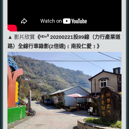
▲ 影片欣賞
《ᴴᴰ⁶⁰ 20200221投89線（力行產業道
路）全線行車錄影(2倍速)﹝南投仁愛﹞》