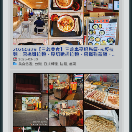
20250329【三義美食】三義車亭服務區-赤坂拉
麵：唐揚雞拉麵、厚切豬排拉麵、唐揚雞蓋飯、...
2025-03-30
美食悠遊, 台灣, 日式料理, 拉麵, 苗栗