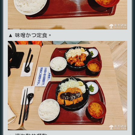
▲ 味噌かつ定食。