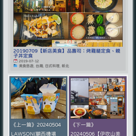
20190709【新店美食】品壽司：烤雞腿定食、親
子丼定食
2019-07-12
美食悠遊, 台灣, 日式料理, 新北
《上一篇》20240504
《下一篇》
LAWSON(關西機場
20240506【伊吹山美