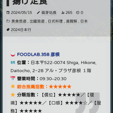
揚げ定食
2024/05/15
萌芽站長
265
0
美食悠遊
,
出國旅遊
,
日式料理
,
滋賀縣
,
日本
2024日本行
FOODLAB.358 彦根
位置：
日本〒522-0074 Shiga, Hikone,
Daitocho, 2−28 アル・プラザ彦根 １階
營業時間：
09:30–20:30
綜合推薦指數：★★★★★
分類指數：
【價位】★★★★★／【環
境】★★★★★／【口感】★★★★☆／【服
務】★★★★★