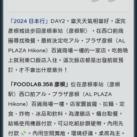
「2024 日本行」
DAY2，當天天氣相當好，逛完
彥根城徒步回彦根車站（彦根駅），在西口前商
圈尋找晚餐，最終決定吃アル・プラザ彦根（AL
PLAZA Hikone）百貨商場一樓的一家店。吃飽晚
上就到東口飯店入住。這次飯店都是出發前就預
訂，才不會出什麼意外！
「FOODLAB.358 彦根」
位在彦根車站（彦根
駅）西口前アル・プラザ彦根（AL PLAZA
Hikone）百貨商場一樓。店家賣披薩、拉麵、定
食、炸物、冰品和飲料，為連鎖店。櫃台點餐，
結帳使用機器付款，可以吃紙鈔跟硬幣，內用先
付款
。內用空間寬敞，環境舒適，桌席為主。