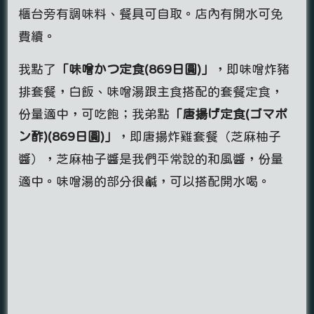
櫃台旁有調味料、餐具可自取。店內有開水可免
費續。
我點了
「味噌かつ定食(869日圓)」
，即味噌炸豬
排套餐，白飯、味噌湯跟主食搭配的套餐定食，
份量適中，可吃飽；我弟點
「唐揚げ定食(ゴマポ
ン酢)(869日圓)」
，即唐揚炸雞套餐（芝麻柚子
醬），芝麻柚子醬是我們平常說的和風醬，份量
適中。味噌湯的部分很鹹，可以搭配開水喝。