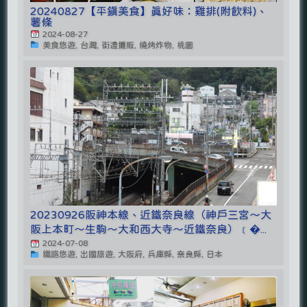
20240827【平鎮美食】真好味：雞排(附飲料)、
薯條
2024-08-27
美食悠遊, 台灣, 街邊攤販, 燒烤炸物, 桃園
20230926阪神本線、近鐵奈良線（神戶三宮～大
阪上本町～生駒～大和西大寺～近鐵奈良）﹝�...
2024-07-08
鐵路悠遊, 出國旅遊, 大阪府, 兵庫縣, 奈良縣, 日本