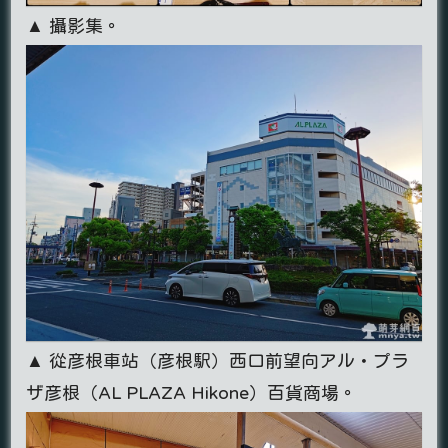
▲ 攝影集。
▲ 從彦根車站（彦根駅）西口前望向アル・プラ
ザ彦根（AL PLAZA Hikone）百貨商場。