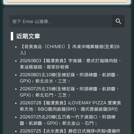
近期文章
【奇美食品（CHIMEI）】冷凍沖繩黑糖捲(全素)(6
入)
20260803【龍潭美食】宇食舖：泰式打拋豬肉飯、
蔥油雞腿飯、客家炒粄條
20260801北10線(全線記錄，附路線圖、航跡圖、
GPX)﹝新北淡水、三芝﹞
20260725北15線(全線記錄，附路線圖、航跡圖、
GPX)﹝新北石門、三芝﹞
20260728【龍潭美食】iLOVEMAY PIZZA 愛樂美
新天地：BBQ雞肉披薩(8吋)、德式香腸披薩(8吋)
20260725北20線(五爪崙～竹子湖路口，附路線
圖、航跡圖、GPX)﹝新北金山、石門﹞
20260725【淡水美食】勝匠日式豬排•丼飯•唐揚炸