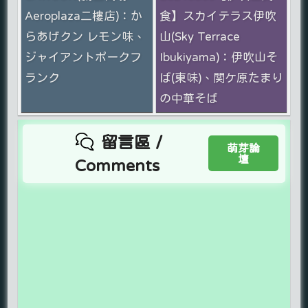
Aeroplaza二樓店)：か
食】スカイテラス伊吹
らあげクン レモン味、
山(Sky Terrace
ジャイアントポークフ
Ibukiyama)：伊吹山そ
ランク
ば(東味)、関ケ原たまり
の中華そば
留言區 /
萌芽論
壇
Comments