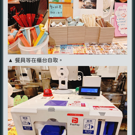
▲ 餐具等在櫃台自取。