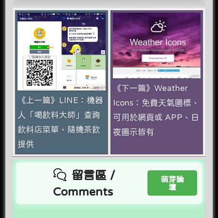
《下一篇》Weather
《上一篇》LINE：機器
Icons：免費天氣圖標、
人「喝飲料大師」查詢
可用於網頁或 APP、日
飲料店菜單、隨機茶飲
夜圖示皆有
提供
留言區 /
萌芽論
壇
Comments