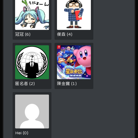
冠冠
(
6
)
傑森
(
4
)
匿名者
(
2
)
陳金寶
(
1
)
Hei
(
0
)