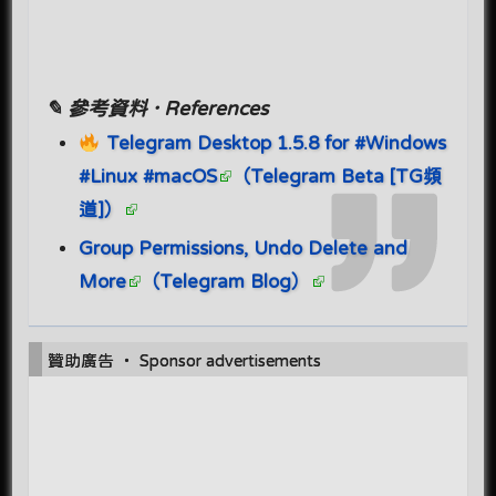
✎ 參考資料 · References
Telegram Desktop 1.5.8 for #Windows
#Linux #macOS
（Telegram Beta [TG頻
道]）
Group Permissions, Undo Delete and
More
（Telegram Blog）
贊助廣告 ‧ Sponsor advertisements