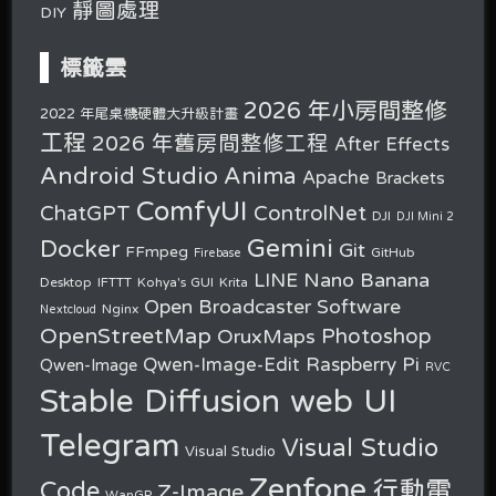
靜圖處理
DIY
標籤雲
2026 年小房間整修
2022 年尾桌機硬體大升級計畫
工程
2026 年舊房間整修工程
After Effects
Android Studio
Anima
Apache
Brackets
ComfyUI
ChatGPT
ControlNet
DJI
DJI Mini 2
Gemini
Docker
Git
FFmpeg
GitHub
Firebase
Nano Banana
LINE
Desktop
IFTTT
Kohya's GUI
Krita
Open Broadcaster Software
Nginx
Nextcloud
OpenStreetMap
OruxMaps
Photoshop
Raspberry Pi
Qwen-Image-Edit
Qwen-Image
RVC
Stable Diffusion web UI
Telegram
Visual Studio
Visual Studio
Zenfone
行動電
Code
Z-Image
WanGP