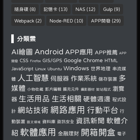
隨身碟
(8)
記憶卡
(13)
NAS
(12)
Gulp
(9)
Webpack
(2)
Node-RED
(10)
APP開發
(29)
分類雲
Android
AI繪圖
APP應用
APP推薦
APP
Google Chrome
CSS
GIS/GPS
HTML
開發
Firefox
Windows
世界地理
JavaScript
串流媒
Linux
Ubuntu
人工智慧
多
作業系統
伺服器
體
儲存裝置
媒體
瀏覽
小物收藏
影片編輯
擴充元件
攝影器材
架站程式
生活用品
生活相關
硬體週邊
器
程式設
網路應用
行動平台
網站技術
計
行
軟體介
資訊新聞
動裝置
資料庫
資訊安全
語文領域
軟體應用
開箱開盒
紹
金融理財
電子