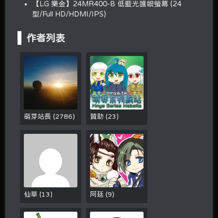
【LG 樂金】24MR400-B 低藍光護眼螢幕 (24
型/Full HD/HDMI/IPS)
作者列表
萌芽站長
(
2786
)
贊助
(
23
)
仙草
(
13
)
阿廷
(
9
)