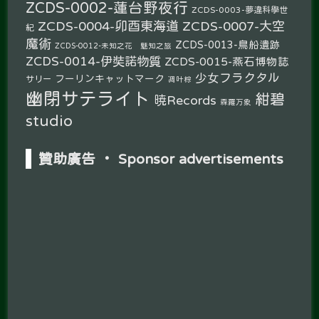
ZCDS-0002-蓮台野夜行
ZCDS-0003-夢違科學世
ZCDS-0004-卯酉東海道
ZCDS-0007-大空
紀
魔術
ZCDS-0013-鳥船遺跡
ZCDS-0012-未知之花 魅知之旅
ZCDS-0014-伊奘諾物質
ZCDS-0015-燕石博物誌
少女フラクタル
フーリンキャットマーク
サリー
凋叶棕
幽閉サテライト
紺碧
暁Records
森羅万象
studio
贊助廣告 ‧ Sponsor advertisements