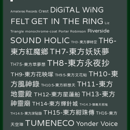
DiGiTAL WiNG
Crest
Amateras Records
GET IN THE RING
FELT
Liz
Riverside
Triangle
monochrome-coat
Porter Robinson
SOUND HOLIC
TH6-
TH3-東方夢時空
TH7-東方妖妖夢
東方紅魔鄉
TH8-東方永夜抄
TH7.5-東方萃夢想
TH10-東
TH9-東方花映塚
TH9.5-東方文花帖
方風神錄
TH11-東方
TH10.5-東方緋想天
地靈殿
TH13-東方
TH12-東方星蓮船
神靈廟
TH14-東方輝針城
TH14.3-彈幕天邪鬼
TH15-東方紺珠傳
TH16-東方
TH14.5-東方深秘錄
TUMENECO
Yonder Voice
天空璋