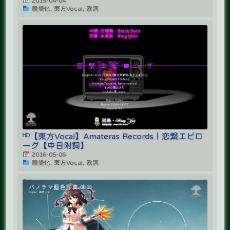
2019-04-04
視覺化, 東方Vocal, 歌詞
ᴴᴰ【東方Vocal】Amateras Records｜恋繋エピロ
ーグ【中日附詞】
2016-05-06
視覺化, 東方Vocal, 歌詞