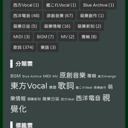
西方Vocal
(1)
艦これVocal
(1)
Blue Archive
(1)
西洋電音
(48)
原創音樂
(67)
萌樂創作
(1)
萌樂日誌
(5)
萌樂情報
(16)
萌樂新知
(2)
MIDI
(3)
BGM
(7)
MV
(2)
專輯
(8)
歌詞
(374)
樂譜
(3)
分類雲
原創音樂
專輯
BGM
MIDI
MV
Blue Archive
東方Arrange
東方Vocal
歌詞
萌
樂譜
艦これVocal
萌樂創作
視
西洋電音
樂情報
萌樂日誌
萌樂新知
西方Vocal
覺化
標籤雲