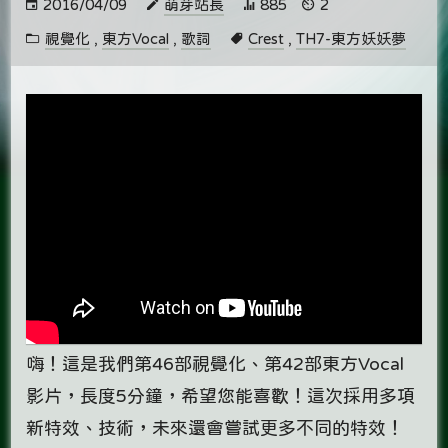
2016/04/09
萌芽站長
885
2
視覺化
,
東方Vocal
,
歌詞
Crest
,
TH7-東方妖妖夢
嗨！這是我們第46部視覺化、第42部東方Vocal
影片，長度5分鐘，希望您能喜歡！這次採用多項
新特效、技術，未來還會嘗試更多不同的特效！