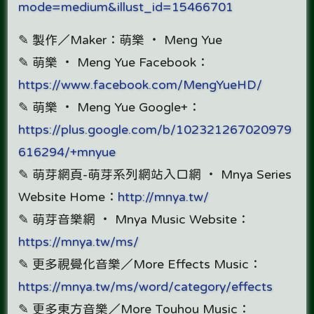
mode=medium&illust_id=15466701
✎ 製作／Maker：萌樂 ‧ Meng Yue
✎ 萌樂 ‧ Meng Yue Facebook：
https://www.facebook.com/MengYueHD/
✎ 萌樂 ‧ Meng Yue Google+：
https://plus.google.com/b/102321267020979
616294/+mnyue
✎ 萌芽網頁-萌芽系列網站入口網 ‧ Mnya Series
Website Home：
http://mnya.tw/
✎ 萌芽音樂網 ‧ Mnya Music Website：
https://mnya.tw/ms/
✎ 更多視覺化音樂／More Effects Music：
https://mnya.tw/ms/word/category/effects
✎ 更多東方音樂／More Touhou Music：