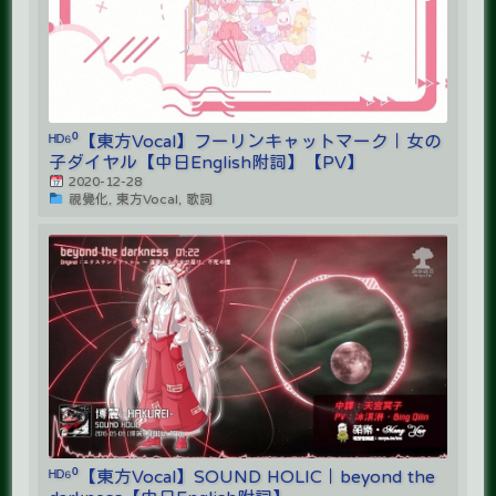
ᴴᴰ⁶⁰【東方Vocal】フーリンキャットマーク｜女の
子ダイヤル【中日English附詞】【PV】
2020-12-28
視覺化, 東方Vocal, 歌詞
ᴴᴰ⁶⁰【東方Vocal】SOUND HOLIC｜beyond the