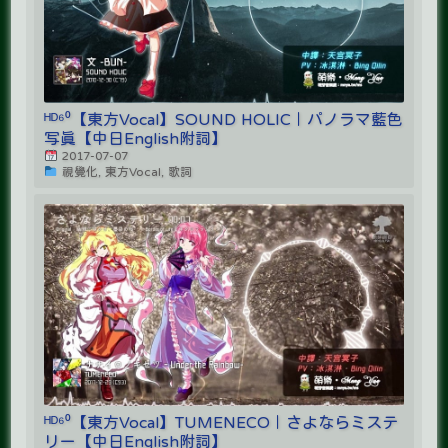
ᴴᴰ⁶⁰【東方Vocal】SOUND HOLIC｜パノラマ藍色
写真【中日English附詞】
2017-07-07
視覺化, 東方Vocal, 歌詞
ᴴᴰ⁶⁰【東方Vocal】TUMENECO｜さよならミステ
リー【中日English附詞】