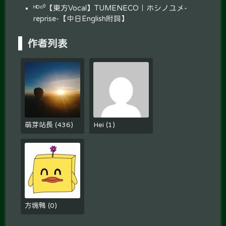
ᴴᴰ⁶⁰【東方Vocal】TUMENECO｜ホシノユメ-
reprise-【中日English附詞】
作者列表
萌芽站長
(
436
)
Hei
(
1
)
方塊鴨
(
0
)