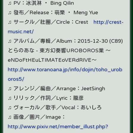
♫ PV：冰淇淋 ‧ Bing Qilin
♫ 發布／Release：萌樂 ‧ Meng Yue
♫ サークル／社團／Circle：Crest
http://crest-
music.net/
♫ アルバム／專輯／Album：2015-12-30 (C89)
とらのあな - 東方幻奏響UROBOROS業 ～
eNDoFtHEuLTIMATEoVERdRIVE～
http://www.toranoana.jp/info/dojin/toho_urob
oros5/
♫ アレンジ／編曲／Arrange：JeetSingh
♫ リリック／作詞／Lyric：朧彦
♫ ヴォーカル／歌手／Vocal：あいしろ
♫ 画像／圖片／Image：
http://www.pixiv.net/member_illust.php?