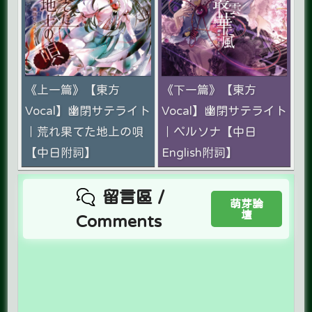
《上一篇》【東方
《下一篇》【東方
Vocal】幽閉サテライト
Vocal】幽閉サテライト
｜荒れ果てた地上の唄
｜ペルソナ【中日
【中日附詞】
English附詞】
留言區 /
萌芽論
壇
Comments