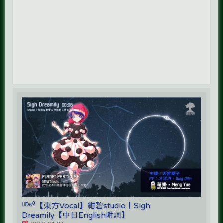
ᴴᴰ⁶⁰【東方Vocal】紺碧studio｜Sigh
Dreamily【中日English附詞】